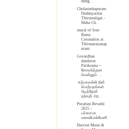
Beng...
Cholasimhapuram
Doddayachar
Thirumaligai -
Maha Ch...
mural of Sree
Rama
Coronation at
Thirunarayanap
uram
Govardhan
dandavat
Parikrama ~
கோவர்த்தன
மென்னும் ...
கற்பகவல்லி நின்
பொற்பதங்கள்
பிடித்தேன்
நற்கதி அர...
Purattasi Revathi
2025 -
பச்சைமா
மலைபோல்மேனி
Harvest Moon &