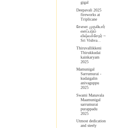
gigal
Deepavali 2025
fireworks at
Triplicane
சேனை முதலியார்
எனப்படும்
விஷ்வக்சேநர் ~
Sri Vishva...
Thiruvallikkeni
Thirukkudai
kainkaryam
2025
Mamunigal
Sarrumurai -
kudaigalin
anivaguppu
2025
Swami Manavala
Maamunigal
sarrumurai
purappadu
2025
Utmost dedication
and steely