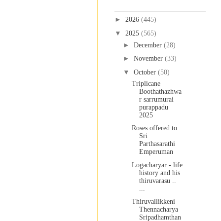
Blog Archive
►
2026
(445)
▼
2025
(565)
►
December
(28)
►
November
(33)
▼
October
(50)
Triplicane
Boothathazhwa
r sarrumurai
purappadu
2025
Roses offered to
Sri
Parthasarathi
Emperuman
Logacharyar - life
history and his
thiruvarasu ..
...
Thiruvallikkeni
Thennacharya
Sripadhamthan