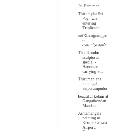
Jai Hanuman
Thirumylai Sri
Peyalwar
entering
Triplicane
ஸ்ரீ பேயாழ்வாரும்
~
கருடாழ்வாரும்.
Thadikombu
sculptures
special -
Hanuman
carrying S...
Thirumanjana
kudangal -
Sriperumpudur
beautiful kolam at
Gangaikondan
Mandapam
Ashtamangala
painting at
Kempe Gowda
Airport,