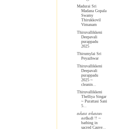
Madurai Sri
Madana Gopala
Swamy
Thirukkovil
Vimanam
Thiruvallikkeni
Deepavali
purappadu
2025
Thirumylai Sri
Peyazhwar
Thiruvallikkeni
Deepavali
purappadu
2025 ~
cleanin...
Thiruvallikkeni
Thelliya Singar
~ Purattasi Sani
5...
கங்கா சங்காஸ
காவேரி !! ~
bathing in
sacred Cauve...