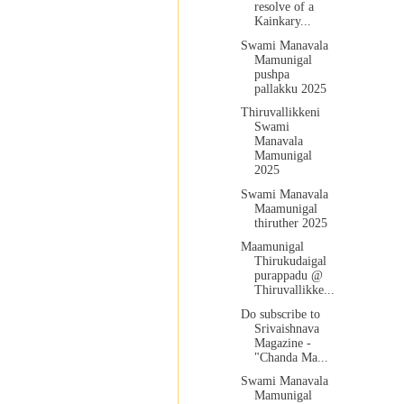
resolve of a
Kainkary...
Swami Manavala
Mamunigal
pushpa
pallakku 2025
Thiruvallikkeni
Swami
Manavala
Mamunigal
2025
Swami Manavala
Maamunigal
thiruther 2025
Maamunigal
Thirukudaigal
purappadu @
Thiruvallikke...
Do subscribe to
Srivaishnava
Magazine -
"Chanda Ma...
Swami Manavala
Mamunigal