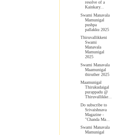
resolve of a
Kainkary...
Swami Manavala
Mamunigal
pushpa
pallakku 2025
Thiruvallikkeni
Swami
Manavala
Mamunigal
2025
Swami Manavala
Maamunigal
thiruther 2025
Maamunigal
Thirukudaigal
purappadu @
Thiruvallikke...
Do subscribe to
Srivaishnava
Magazine -
"Chanda Ma...
Swami Manavala
Mamunigal