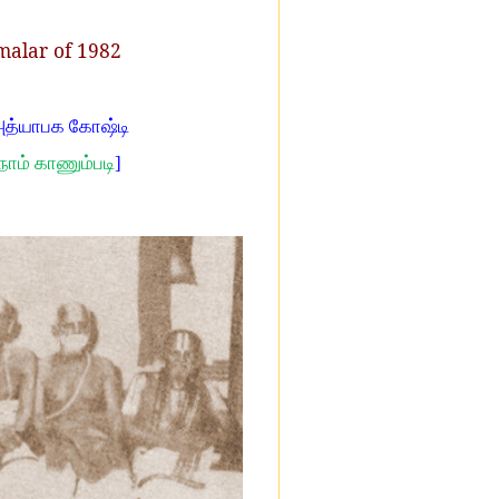
malar of 1982
 அத்யாபக கோஷ்டி
நாம் காணும்படி
]