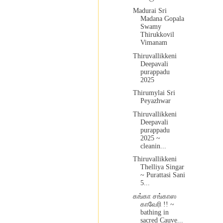
Madurai Sri
Madana Gopala
Swamy
Thirukkovil
Vimanam
Thiruvallikkeni
Deepavali
purappadu
2025
Thirumylai Sri
Peyazhwar
Thiruvallikkeni
Deepavali
purappadu
2025 ~
cleanin...
Thiruvallikkeni
Thelliya Singar
~ Purattasi Sani
5...
கங்கா சங்காஸ
காவேரி !! ~
bathing in
sacred Cauve...