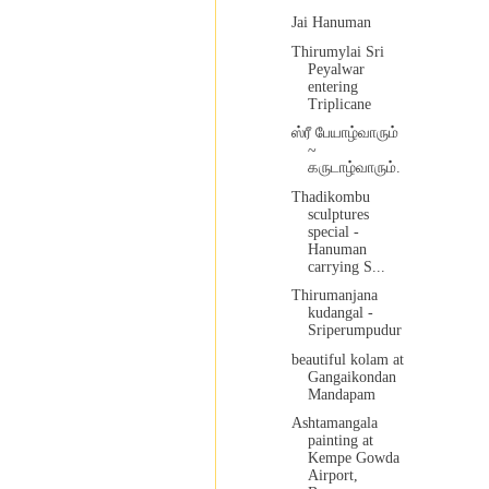
Jai Hanuman
Thirumylai Sri
Peyalwar
entering
Triplicane
ஸ்ரீ பேயாழ்வாரும்
~
கருடாழ்வாரும்.
Thadikombu
sculptures
special -
Hanuman
carrying S...
Thirumanjana
kudangal -
Sriperumpudur
beautiful kolam at
Gangaikondan
Mandapam
Ashtamangala
painting at
Kempe Gowda
Airport,