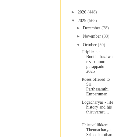
Blog Archive
►
2026
(448)
▼
2025
(565)
►
December
(28)
►
November
(33)
▼
October
(50)
Triplicane
Boothathazhwa
r sarrumurai
purappadu
2025
Roses offered to
Sri
Parthasarathi
Emperuman
Logacharyar - life
history and his
thiruvarasu ..
...
Thiruvallikkeni
Thennacharya
Sripadhamthan