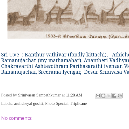
Sri U.Ve : Kanthur vathiyar (fondly kittachi),
Athic
Ramanujachar (my mathamahar), Anantheri Vadhya
Chakravarthi Ashtagothram Parthasarathi iyengar, V
Ramanujachar, Sreerama Iyengar,
Desur Srinivasa V
Posted by
Srinivasan Sampathkumar
at
11:20 AM
Labels:
arulicheyal goshti
,
Photo Special
,
Triplicane
No comments: