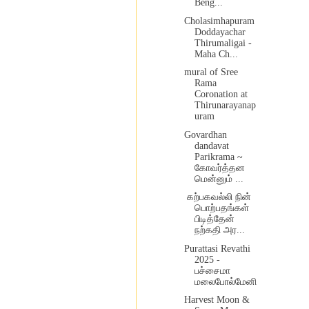
Beng...
Cholasimhapuram
Doddayachar
Thirumaligai -
Maha Ch...
mural of Sree
Rama
Coronation at
Thirunarayanap
uram
Govardhan
dandavat
Parikrama ~
கோவர்த்தன
மென்னும் ...
கற்பகவல்லி நின்
பொற்பதங்கள்
பிடித்தேன்
நற்கதி அர...
Purattasi Revathi
2025 -
பச்சைமா
மலைபோல்மேனி
Harvest Moon &