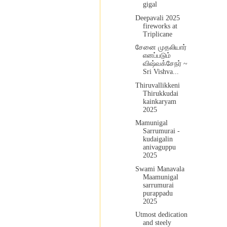
gigal
Deepavali 2025
fireworks at
Triplicane
சேனை முதலியார்
எனப்படும்
விஷ்வக்சேநர் ~
Sri Vishva...
Thiruvallikkeni
Thirukkudai
kainkaryam
2025
Mamunigal
Sarrumurai -
kudaigalin
anivaguppu
2025
Swami Manavala
Maamunigal
sarrumurai
purappadu
2025
Utmost dedication
and steely