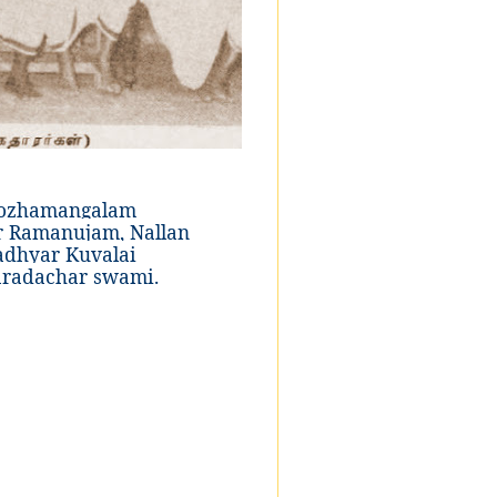
hozhamangalam
r Ramanujam, Nallan
adhyar Kuvalai
aradachar swami.