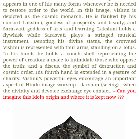
appears in one of his many forms whenever he is needed
to restore order to the world. In this image, Vishnu is
depicted as the cosmic monarch. He is flanked by his
consort Lakshmi, goddess of prosperity and beauty, and
Sarasvati, goddess of arts and learning. Lakshmi holds a
flywhisk while Sarasvati plays a stringed musical
instrument. Denoting his divine status, the crowned
Vishnu is represented with four arms, standing on a lotus.
In his hands he holds a conch shell representing the
power of creation; a mace to intimidate those who oppose
the truth; and a discus, the symbol of destruction and
cosmic order. His fourth hand is extended in a gesture of
charity. Vishnu’s powerful eyes encourage an important
aspect of Hindu image worship—darshan (seeing)—when
the divinity and devotee exchange eye contact. –
Can you
imagine this Idol’s origin and where it is kept now ???