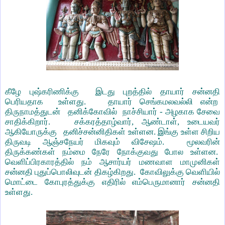
கீழே புஷ்கரிணிக்கு இடது புறத்தில் தாயார் சன்னதி
பெரியதாக உள்ளது. தாயார் செங்கமலவல்லி என்ற
திருநாமத்துடன் தனிக்கோவில் நாச்சியார் - அழகாக சேவை
சாதிக்கிறார். சக்கரத்தாழ்வார், ஆண்டாள், உடையவர்
ஆகியோருக்கு தனிச்சன்னிதிகள் உள்ளன. இங்கு உள்ள சிறிய
திருவடி ஆஞ்சநேயர் மிகவும் விசேஷம். மூலவரின்
திருக்கண்கள் நம்மை நேரே நோக்குவது போல உள்ளன.
வெளிப்பிரகாரத்தில் நம் ஆசார்யர் மணவாள மாமுனிகள்
சன்னதி புதுப்பொலிவுடன் திகழ்கிறது. கோவிலுக்கு வெளியில்
மொட்டை கோபுரத்துக்கு எதிரில் எம்பெருமானார் சன்னதி
உள்ளது.