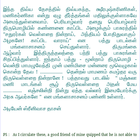
இந்த திவ்ய தேசத்தில் திவ்யகந்த, க்ஷீரபுஷ்கரிணிகள்,
மணிகர்ணிகா என்று ஏழு தீர்த்தங்கள் மதிலுக்குள்ளாகவே
அமைந்துள்ளனவாம். பெரியாழ்வார் தனது பெரியாழ்வார்
திருமொழியில் கண்ணனை காப்பிட அழைக்கும் பாசுரத்தில்
"சதுரர்கள் வெள்ளறை நின்றாய், அந்தியம் போதிதுவாகும்
அழகனே! காப்பிட வாராய்" என
பத்து பாடல்க
ள்
மங்களாசாசனம் செய்துள்ளார்.
திருமங்கை
ஆழ்வார் இத்திருத்தலத்தை பற்றி பத்து பாசுரங்கள்
சிறப்பித்துள்ளார். ஐந்தாம் பத்து - மூன்றாம் திருமொழி -
வென்றி மாமழுவேந்தி முன் மண்மிசை மன்னரை மூவெழுகால்
கொன்ற தேவ ! .................. தென்றல் மாமணம் கமழ்தர வரு
திருவெள்ளறை நின்றானே ! பத்தாவது பாடலில் " மஞ்சுலா
மணி மாடங்கள் சூழ் திருவெள்ளறை அதன் மேய
............... எஞ்சலின்றி நின்று ஏத்த வல்லார் இமையோர்க்கு
அரசு ஆவர்களே " என மங்களாசாசனம் பண்ணி உள்ளார்.
அடியேன் ஸ்ரீனிவாச தாசன்
PS : As I circulate these, a good friend of mine quipped that he is not able to