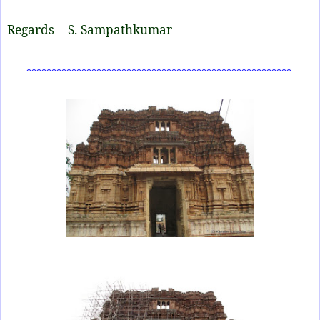
Regards – S. Sampathkumar
*****************************************************