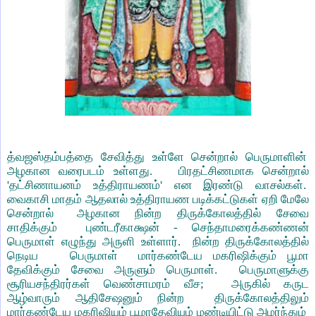
த்வஜஸ்தம்பத்தை சேவித்து உள்ளே சென்றால் பெருமாளின்
அழகான வரைபடம் உள்ளது. பிரதட்சிணமாக சென்றால்
'தட்சிணாயனம் உத்திராயணம்' என இரண்டு வாசல்கள்.
வைகாசி மாதம் ஆதலால் உத்திராயண படிக்கட்டுகள் ஏறி மேலே
சென்றால் அழகான நின்ற திருக்கோலத்தில் சேவை
சாதிக்கும் புண்டரீகாக்ஷன் - செந்தாமரைக்கண்ணன்
பெருமாள் எழுந்து அருளி உள்ளார். நின்ற திருக்கோலத்தில்
நெடிய பெருமாள் மார்கண்டேய மகரிஷிக்கும் பூமா
தேவிக்கும் சேவை அருளும் பெருமாள். பெருமாளுக்கு
சூரியசந்திரர்கள் வெண்சாமரம் வீச; அருகில் கருட
ஆழ்வாரும் ஆதிசேஷனும் நின்ற திருக்கோலத்திலும்
மார்கண்டேய மகரிஷியும் பூமாதேவியும் மண்டியிட்டு அமர்ந்தும்