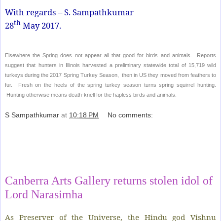
With regards – S. Sampathkumar
th
28
May 2017.
Elsewhere the Spring does not appear all that good for birds and animals. Reports
suggest that hunters in Illinois harvested a preliminary statewide total of 15,719 wild
turkeys during the 2017 Spring Turkey Season, then in US they moved from feathers to
fur. Fresh on the heels of the spring turkey season turns spring squirrel hunting.
Hunting otherwise means death-knell for the hapless birds and animals.
S Sampathkumar
at
10:18 PM
No comments:
Share
Saturday, May 27, 2017
Canberra Arts Gallery returns stolen idol of
Lord Narasimha
As Preserver of the Universe, the Hindu god Vishnu