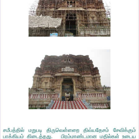
சமீபத்தில் மறுபடி திருவெள்ளறை திவ்யதேசம் சேவிக்கும்
பாக்கியம் கிடைத்தது. பிரம்மாண்டமான மதில்கள் உடைய