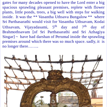
gates for many decades opened to have the Lord enter a big
spacious sprawling pleasant premises, replete with flower
plants, little ponds, trees, a big well with steps for walking
inside. It was the ** Vasantha Uthsava Bungalow ** where
Sri Parthasarathi would visit for Vasantha Uthsavam, Kodai
th
th
Uthsavam, Vijayadasami, 5
day and 7
day of
Brahmothsavam [of Sri Parthasarathi and Sri Azhagiya
Singar] ~ have had darshan of Perumal inside the sprawling
premises around which there was so much space. sadly, it is
no longer there……..