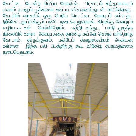
கோட்டை போன்ற பெரிய கோவில். பிரகாரம் சுத்தமாகவும்
மணம் கமழும் பூக்களை உடைய நந்தவனத்துடன் மிளிர்கிறது.
கோவில் வாசலில் ஒரு பெரிய மொட்டை கோபுரம் உள்ளது.
இங்கே புதுப்பிக்கும் பணி நடைபெறுவதால், கிழக்கு கோபுரம்
வழியாக உள் செல்கிறோம். சுற்றி வந்து, பாதி முடிந்த
நிலையில் உள்ள கோபுரத்தை தாண்டி உள்ளே செல்ல மற்றொரு
கோபுரம், திருக்குளம், பலிபீடம் த்வஜஸ்தம்பம் ஆகியன
உள்ளன. இந்த பலி பீடத்திற்கு கூட விசேஷ திருமஞ்சனம்
நடைபெறுமாம்.