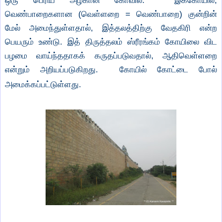
ஒரு பெரிய அழகான கோவில். இக்கோயில்,
வெண்பாறைகளான (வெள்ளறை = வெண்பாறை) குன்றின்
மேல் அமைந்துள்ளதால், இத்தலத்திற்கு வேதகிரி என்ற
பெயரும் உண்டு. இத் திருத்தலம் ஸ்ரீரங்கம் கோயிலை விட
பழமை வாய்ந்ததாகக் கருதப்படுவதால், ஆதிவெள்ளறை
என்றும் அறியப்படுகிறது. கோயில் கோட்டை போல்
அமைக்கப்பட்டுள்ளது.