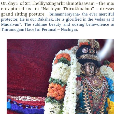
On day 5 of Sri ThelliyaSingarbrahmothsavam – the mos
enraptured us in “Nachiyar Thirukkoalam” – dresse
grand sitting posture.....
Srimannarayana- the ever mercifu
protector. He is our Rakshak. He is glorified in the Vedas as 
Mudalvan". The sublime beauty and oozing benevolence as 
Thirumugam [face] of Perumal – Nachiyar.