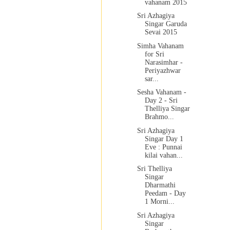
vahanam 2015
Sri Azhagiya
Singar Garuda
Sevai 2015
Simha Vahanam
for Sri
Narasimhar -
Periyazhwar
sar...
Sesha Vahanam -
Day 2 - Sri
Thelliya Singar
Brahmo...
Sri Azhagiya
Singar Day 1
Eve : Punnai
kilai vahan...
Sri Thelliya
Singar
Dharmathi
Peedam - Day
1 Morni...
Sri Azhagiya
Singar