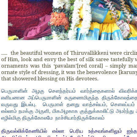
..... the beautiful women of Thiruvallikkeni were circ
of Him, look and envy the best of silk saree tastefull
ornaments was this ‘pavalam’[red coral] – simply 
ornate style of dressing, it was the benevolence [karun
that showered blessing on His devotees.
பெருமாளின் அழகு சௌந்தர்யம் வார்த்தைகளால் விவரிக்கம
எளியனான அப்பெருமாளின் கருணைமிகுந்த திருக்கோலத்த
வருவது இயல்பு. பெருமாள் தனது வாத்சல்யம், சௌலப்ய
எல்லாம் நமக்கு அருளி, மிகஅழகாக குத்துக்காலிட்டு அமர்ந்த
எழில்மிகு திருக்கோலமே நாச்சியார்திருக்கோலம்
திருவல்லிக்கேணியில் எல்லா பெரிய உத்சவங்களிலும் ஐந்த