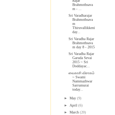
Rajar
Brahmothsava
m - ...
Sri Varadharajar
Brahmothsava
m
Thiruvallikkeni
day...
Sri Varadha Rajar
Brahmothsava
m day 8 - 2015
Sri Varadha Rajar
Garuda Sevai
2015 ~ Sri
Doddayac...
வைகாசி விசாகம்
~ Swami
Nammazhwar
Sarrumurai
today...
►
May
(9)
►
April
(6)
►
March
(20)