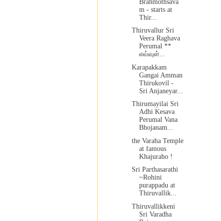
Brahmothsava
m - starts at
Thir...
Thiruvallur Sri
Veera Raghava
Perumal **
எவ்வுள்...
Karapakkam
Gangai Amman
Thirukovil -
Sri Anjaneyar...
Thirumayilai Sri
Adhi Kesava
Perumal Vana
Bhojanam...
the Varaha Temple
at famous
Khajuraho !
Sri Parthasarathi
~Rohini
purappadu at
Thiruvallik...
Thiruvallikkeni
Sri Varadha