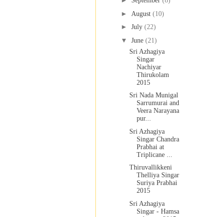
►
September
(8)
►
August
(10)
►
July
(22)
▼
June
(21)
Sri Azhagiya
Singar
Nachiyar
Thirukolam
2015
Sri Nada Munigal
Sarrumurai and
Veera Narayana
pur...
Sri Azhagiya
Singar Chandra
Prabhai at
Triplicane ...
Thiruvallikkeni
Thelliya Singar
Suriya Prabhai
2015
Sri Azhagiya
Singar - Hamsa