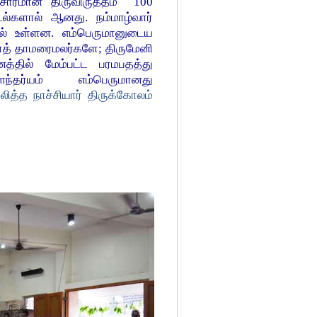
வேதசாரமான திருவிருத்தம் 100
்களால் ஆனது. நம்மாழ்வார்
தில் உள்ளன. எம்பெருமானுடைய
்ஷாத் தாமரைமலர்களே; திருமேனி
தில் மேம்பட்ட பரமபதத்து
்தர்யம் எம்பெருமானது
லித்த நாச்சியார் திருக்கோலம்