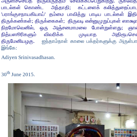
அருளிச்செய்த 'திருவிருத்தம்' சேவிக்கப்பெறுகிறது. ருக்
பாடல்கள் கொண்ட அந்தாதி; கட்டளைக் கலித்துறைப்பாடல
'பராங்குசநாயகியாய்' தம்மை பாவித்து பாடிய பாடல்கள் இ
திருக்கண்கள்; திருக்கைகள்; திருவடி என்னுமுறுப்புகள் ஸாக
நிறமோவெனில், ஒரு அஞ்சனமாமலை போன்றுள்ளது; ஞானத்
நித்யஸூரிகளும் விவரிக்க முடியாத அதிரூபசௌந
திருமேனியழகு.
ஐந்தாம்நாள் காலை பக்தர்களுக்கு அருள்பா
இங்கே:
Adiyen Srinivasadhasan.
th
30
June 2015.