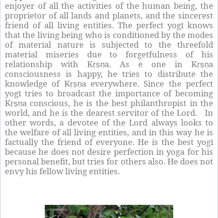
enjoyer of all the activities of the human being, the
proprietor of all lands and planets, and the sincerest
friend of all living entities. The perfect yogī knows
that the living being who is conditioned by the modes
of material nature is subjected to the threefold
material miseries due to forgetfulness of his
relationship with K
a. As e one in K
a
ṛṣṇ
ṛṣṇ
consciousness is happy, he tries to distribute the
knowledge of K
a everywhere. Since the perfect
ṛṣṇ
yogī tries to broadcast the importance of becoming
K
a conscious, he is the best philanthropist in the
ṛṣṇ
world, and he is the dearest servitor of the Lord. In
other words, a devotee of the Lord always looks to
the welfare of all living entities, and in this way he is
factually the friend of everyone. He is the best yogī
because he does not desire perfection in yoga for his
personal benefit, but tries for others also. He does not
envy his fellow living entities.