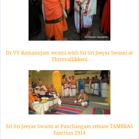
Dr VV Ramanujam swami with Sri Sri Jeeyar Swami at
Thiruvallikkeni
Sri Sri Jeeyar Swami at Panchangam release TAMBRAS
function 2014