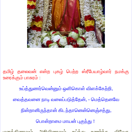
தமிழ் தலைவன் என்ற புகழ் பெற்ற ஸ்ரீபேயாழ்வார் நமக்கு
உரைக்கும் பாசுரம்
:
உய்த்துணர்வென்னும் ஒளிகொள் விளக்கேற்றி,
வைத்தவனை நாடி வலைப்படுத்தேன், - மெத்தெனவே
நின்றானிருந்தான் கிடந்தானென்னெஞ்சத்து,
பொன்றாமை மாயன் புகுந்து !
மனத்தினாலும் அறிவினாலும் உய்ந்து உணர்ந்த விவேக