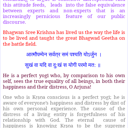
this attitude feeds, leads into the false equivalence
between experts and non-experts that is an
increasingly pernicious feature of our public
discourse.
Bhagwan Sree Krishna has lived us the way the life is
to be lived and taught the great Bhagwad Geetha on
the battle field.
आत्मौपम्येन सर्वत्र समं पश्यति योऽर्जुन ।
सुखं वा यदि वा दु:खं स योगी परमो मत: ॥
He is a perfect yogī who, by comparison to his own
self, sees the true equality of all beings, in both their
happiness and their distress, O Arjuna!
One who is K
a conscious is a perfect yogī; he is
ṛṣṇ
aware of everyone’s happiness and distress by dint of
his own personal experience. The cause of the
distress of a living entity is forgetfulness of his
relationship with God. The eternal cause of
happiness is knowing K
a to be the supreme
ṛṣṇ