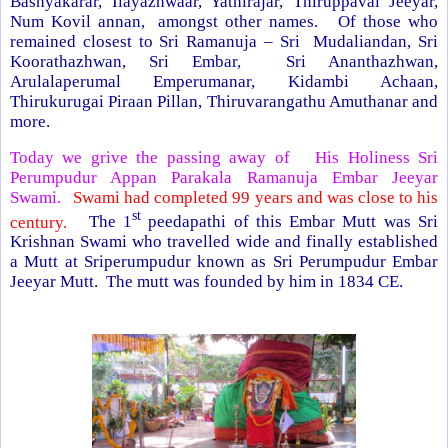
Bashyakarar, Ilayazhwaar, Yathirajar, Thiruppavai Jeeyar,
Num Kovil annan, amongst other names. Of those who
remained closest to Sri Ramanuja – Sri Mudaliandan, Sri
Koorathazhwan, Sri Embar, Sri Ananthazhwan,
Arulalaperumal Emperumanar, Kidambi Achaan,
Thirukurugai Piraan Pillan, Thiruvarangathu Amuthanar and
more.
Today we grive the passing away of
His Holiness Sri
Perumpudur Appan Parakala Ramanuja Embar Jeeyar
Swami.
Swami had completed 99 years and was close to his
st
century.
The 1
peedapathi of this Embar Mutt was Sri
Krishnan Swami who travelled wide and finally established
a Mutt at Sriperumpudur known as Sri Perumpudur Embar
Jeeyar Mutt. The mutt was founded by him in 1834 CE.