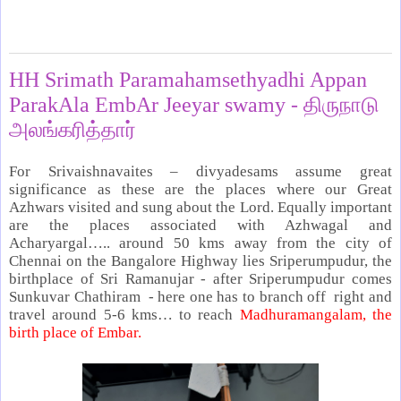
Friday, July 28, 2023
HH Srimath Paramahamsethyadhi Appan
ParakAla EmbAr Jeeyar swamy - திருநாடு
அலங்கரித்தார்
For Srivaishnavaites – divyadesams assume great
significance as these are the places where our Great
Azhwars visited and sung about the Lord. Equally important
are the places associated with Azhwagal and
Acharyargal….. around 50 kms away from the city of
Chennai on the Bangalore Highway lies Sriperumpudur, the
birthplace of Sri Ramanujar - after Sriperumpudur comes
Sunkuvar Chathiram - here one has to branch off right and
travel around 5-6 kms… to reach
Madhuramangalam, the
birth place of Embar.