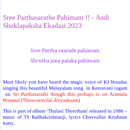
Share
Sree Parthasarathe Pahimam !! - Aadi
Shuklapaksha Ekadasi 2023
Sree Partha saarade pahimam
Shrutha jana palaka pahimam
Most likely you have heard the magic voice of KJ Yesudas
singing this beautiful Malayalam song in Keeravani ragam
on
Sri Parthasarathi though this perhaps is on Aramula
Perumal (Thiruvarnvilai divyadesam)
This is part of album ‘Thulasi Theertham’ released in 1986 –
music of TS Radhakrishnanji, lyrics Chovvallur Krishnan
kutty.