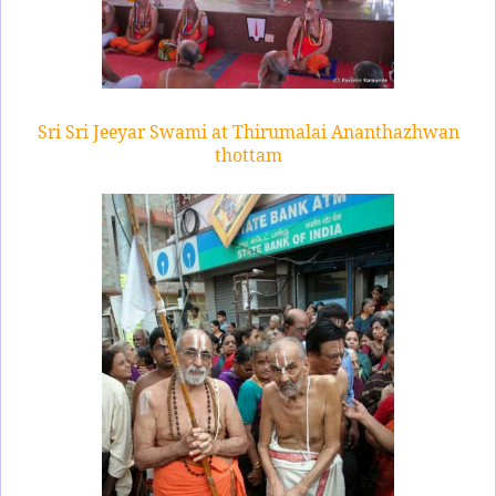
Sri Sri Jeeyar Swami at Thirumalai Ananthazhwan
thottam