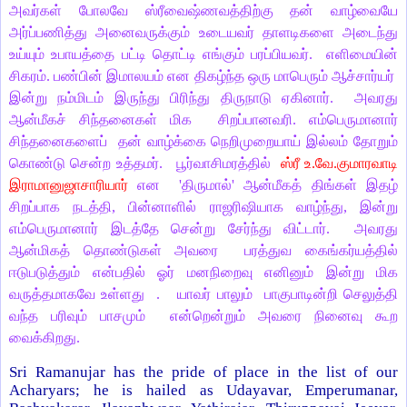
அவர்கள் போலவே ஸ்ரீவைஷ்ணவத்திற்கு தன் வாழ்வையே
அர்ப்பணித்து அனைவருக்கும் உடையவர் தாளடிகளை அடைந்து
உய்யும் உபாயத்தை பட்டி தொட்டி எங்கும் பரப்பியவர். எளிமையின்
சிகரம். பண்பின் இமாலயம் என திகழ்ந்த ஒரு மாபெரும் ஆச்சார்யர்
இன்று நம்மிடம் இருந்து பிரிந்து திருநாடு ஏகினார். அவரது
ஆன்மீகச் சிந்தனைகள் மிக சிறப்பானவரி. எம்பெருமானார்
சிந்தனைகளைப் தன் வாழ்க்கை நெறிமுறையாய் இல்லம் தோறும்
கொண்டு சென்ற உத்தமர். பூர்வாசிமரத்தில்
ஸ்ரீ உ.வே.குமாரவாடி
இராமானுஜாசாரியார்
என 'திருமால்' ஆன்மீகத் திங்கள் இதழ்
சிறப்பாக நடத்தி, பின்னாளில் ராஜரிஷியாக வாழ்ந்து, இன்று
எம்பெருமானார் இடத்தே சென்று சேர்ந்து விட்டார். அவரது
ஆன்மிகத் தொண்டுகள் அவரை பரத்துவ கைங்கர்யத்தில்
ஈடுபடுத்தும் என்பதில் ஓர் மனநிறைவு எனினும் இன்று மிக
வருத்தமாகவே உள்ளது . யாவர் பாலும் பாகுபாடின்றி செலுத்தி
வந்த பரிவும் பாசமும் என்றென்றும் அவரை நினைவு கூற
வைக்கிறது.
Sri Ramanujar has the pride of place in the list of our
Acharyars; he is hailed as Udayavar, Emperumanar,