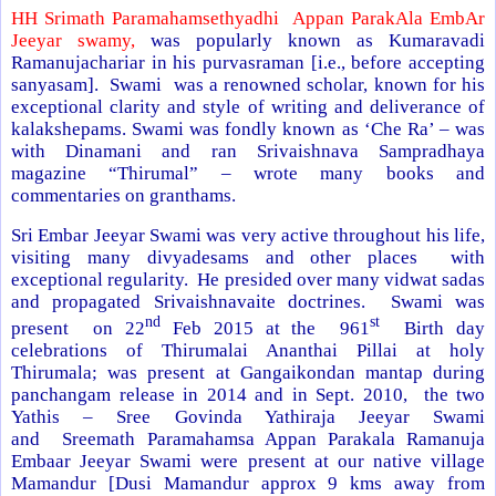
HH Srimath Paramahamsethyadhi Appan ParakAla EmbAr
Jeeyar swamy,
was popularly known as Kumaravadi
Ramanujachariar in his purvasraman [i.e., before accepting
sanyasam]. Swami was a renowned scholar, known for his
exceptional clarity and style of writing and deliverance of
kalakshepams. Swami was fondly known as ‘Che Ra’ – was
with Dinamani and ran Srivaishnava Sampradhaya
magazine “Thirumal” – wrote many books and
commentaries on granthams.
Sri Embar Jeeyar Swami was very active throughout his life,
visiting many divyadesams and other places with
exceptional regularity. He presided over many vidwat sadas
and propagated Srivaishnavaite doctrines. Swami was
nd
st
present on 22
Feb 2015 at the 961
Birth day
celebrations of Thirumalai Ananthai Pillai at holy
Thirumala; was present at Gangaikondan mantap during
panchangam release in 2014 and in Sept. 2010, the two
Yathis – Sree Govinda Yathiraja Jeeyar Swami
and Sreemath Paramahamsa Appan Parakala Ramanuja
Embaar Jeeyar Swami were present at our native village
Mamandur [Dusi Mamandur approx 9 kms away from