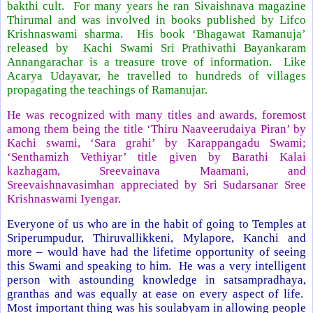
bakthi cult. For many years he ran Sivaishnava magazine
Thirumal and was involved in books published by Lifco
Krishnaswami sharma. His book ‘Bhagawat Ramanuja’
released by Kachi Swami Sri Prathivathi Bayankaram
Annangarachar is a treasure trove of information. Like
Acarya Udayavar, he travelled to hundreds of villages
propagating the teachings of Ramanujar.
He was recognized with many titles and awards, foremost
among them being the title ‘Thiru Naaveerudaiya Piran’ by
Kachi swami, ‘Sara grahi’ by Karappangadu Swami;
‘Senthamizh Vethiyar’ title given by Barathi Kalai
kazhagam, Sreevainava Maamani, and
Sreevaishnavasimhan appreciated by Sri Sudarsanar Sree
Krishnaswami Iyengar.
Everyone of us who are in the habit of going to Temples at
Sriperumpudur, Thiruvallikkeni, Mylapore, Kanchi and
more – would have had the lifetime opportunity of seeing
this Swami and speaking to him. He was a very intelligent
person with astounding knowledge in satsampradhaya,
granthas and was equally at ease on every aspect of life.
Most important thing was his soulabyam in allowing people