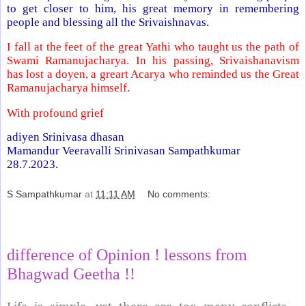
to get closer to him, his great memory in remembering
people and blessing all the Srivaishnavas.
I fall at the feet of the great Yathi who taught us the path of
Swami Ramanujacharya. In his passing, Srivaishanavism
has lost a doyen, a greart Acarya who reminded us the Great
Ramanujacharya himself.
With profound grief
adiyen Srinivasa dhasan
Mamandur Veeravalli Srinivasan Sampathkumar
28.7.2023.
S Sampathkumar
at
11:11 AM
No comments:
Share
difference of Opinion ! lessons from
Bhagwad Geetha !!