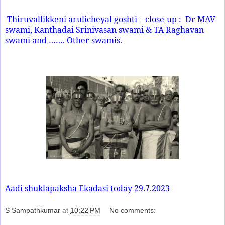
Thiruvallikkeni arulicheyal goshti – close-up :
Dr MAV
swami, Kanthadai Srinivasan swami & TA Raghavan
swami and ……. Other swamis.
Aadi shuklapaksha Ekadasi today 29.7.2023
S Sampathkumar
at
10:22 PM
No comments: