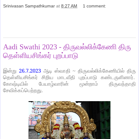
Srinivasan Sampathkumar
at
8:27 AM
1 comment:
Share
Wednesday, July 26, 2023
Aadi Swathi 2023 - திருவல்லிக்கேணி திரு
தெள்ளியசிங்கர் புறப்பாடு
26.7.2023
இன்று
ஆடி ஸ்வாதி ~ திருவல்லிக்கேணியில் திரு
தெள்ளியசிங்கர் சிறிய மாடவீதி புறப்பாடு கண்டருளினார்.
கோஷ்டியில் பேயாழ்வாரின் மூன்றாம் திருவந்தாதி
சேவிக்கப்பெற்றது.