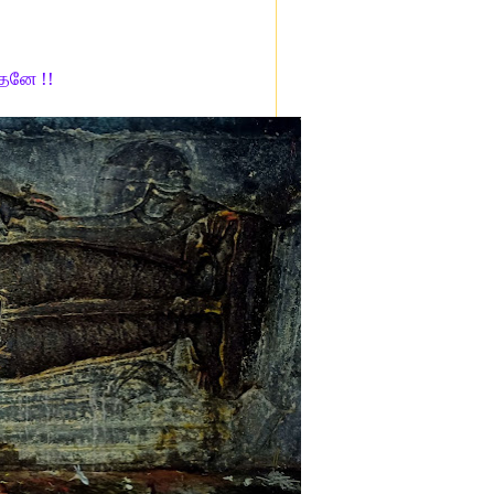
்தனே !!