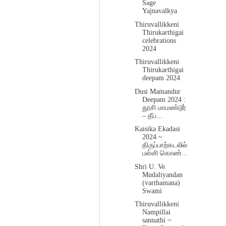
Sage
Yajnavalkya
Thiruvallikkeni
Thirukarthigai
celebrations
2024
Thiruvallikkeni
Thirukarthigai
deepam 2024
Dusi Mamandur
Deepam 2024 :
தூசி மாமண்டூர்
– தீப...
Kaisika Ekadasi
2024 ~
திருப்பாற்கடலில்
பள்ளி கொண்...
Shri U. Ve.
Mudaliyandan
(varthamana)
Swami
Thiruvallikkeni
Nampillai
sannathi ~