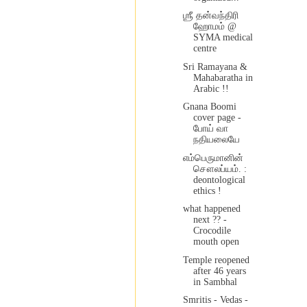
ஶ்ரீ தன்வந்திரி
ஹோமம் @
SYMA medical
centre
Sri Ramayana &
Mahabaratha in
Arabic !!
Gnana Boomi
cover page -
போய் வா
நதியலையே
எம்பெருமானின்
சௌலப்யம். :
deontological
ethics !
what happened
next ?? -
Crocodile
mouth open
Temple reopened
after 46 years
in Sambhal
Smritis - Vedas -