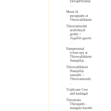
DevapPerumal
...
Moon lit
purappadu at
Thiruvallikkeni
Thiruvaimozhi
arulicheyal
goshti ~
அருள்பெறுவார
...
Namperumal
(close-up) at
Thiruvallikkeni
Nampillai...
Thiruvallikkeni
Nampillai
sannathi ~
Thiruvaimozhi.
..
Triplicane Cow
and kudaigal
Thirumala
Thirupathi -
mangala harathi