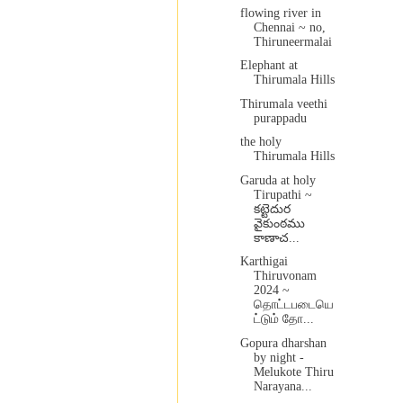
flowing river in
Chennai ~ no,
Thiruneermalai
Elephant at
Thirumala Hills
Thirumala veethi
purappadu
the holy
Thirumala Hills
Garuda at holy
Tirupathi ~
కట్టెదుర
వైకుంఠము
కాణాచ...
Karthigai
Thiruvonam
2024 ~
தொட்டபடையெ
ட்டும் தோ...
Gopura dharshan
by night -
Melukote Thiru
Narayana...