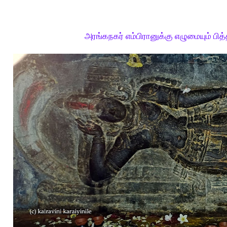
அரங்கநகர் எம்பிரானுக்கு எழுமையும் பித