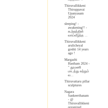
Thiruvallikkeni
Thiruppavai
Upanyasam
2024
sleeping! -
awakening!! -
கூற்றத்தின்
வாய்வீழ்ந்த ...
Thiruvallikkeni
arulicheyal
goshti 14 years
ago !
Margazhi
Hastham 2024 -
" தூமணி
மாடத்து சுற்றும்
வ...
Thiruvattaru pillar
sculptures
Nagara
Sankeerthanam
- @
Thiruvallikkeni
organized...