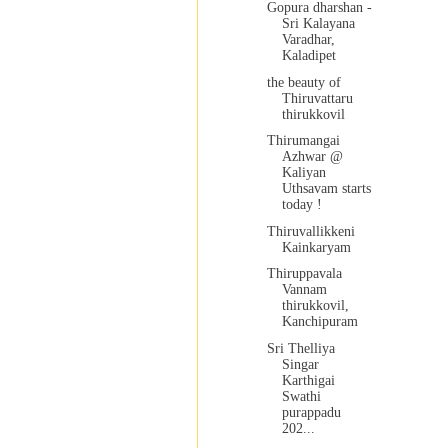
Gopura dharshan -
Sri Kalayana
Varadhar,
Kaladipet
the beauty of
Thiruvattaru
thirukkovil
Thirumangai
Azhwar @
Kaliyan
Uthsavam starts
today !
Thiruvallikkeni
Kainkaryam
Thiruppavala
Vannam
thirukkovil,
Kanchipuram
Sri Thelliya
Singar
Karthigai
Swathi
purappadu
202...