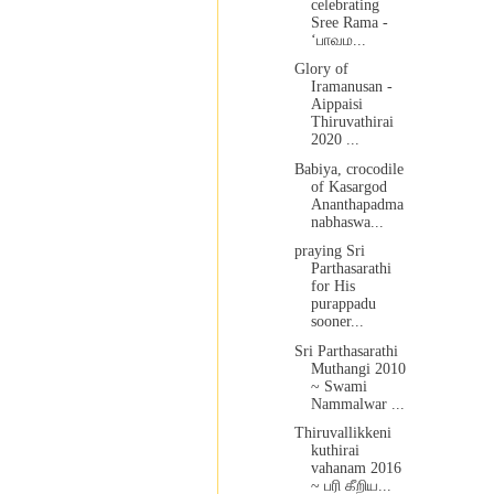
celebrating
Sree Rama -
‘பாவம...
Glory of
Iramanusan -
Aippaisi
Thiruvathirai
2020 ...
Babiya, crocodile
of Kasargod
Ananthapadma
nabhaswa...
praying Sri
Parthasarathi
for His
purappadu
sooner...
Sri Parthasarathi
Muthangi 2010
~ Swami
Nammalwar ...
Thiruvallikkeni
kuthirai
vahanam 2016
~ பரி கீறிய...