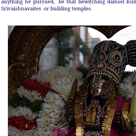
anything he pursued, be that bewitching damsel Kumu
Srivaishnavaites or building temples.