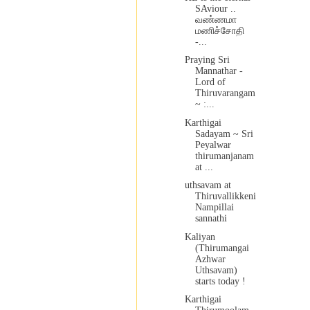
SAviour ..
வண்ணமா
மணிச்சோதி
-...
Praying Sri
Mannathar -
Lord of
Thiruvarangam
~ :...
Karthigai
Sadayam ~ Sri
Peyalwar
thirumanjanam
at ...
uthsavam at
Thiruvallikkeni
Nampillai
sannathi
Kaliyan
(Thirumangai
Azhwar
Uthsavam)
starts today !
Karthigai