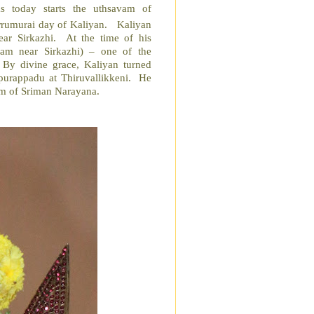
 as today starts the uthsavam of
rrumurai day of Kaliyan. Kaliyan
ear Sirkazhi. At the time of his
am near Sirkazhi) – one of the
By divine grace, Kaliyan turned
purappadu at Thiruvallikkeni. He
ram of Sriman Narayana.