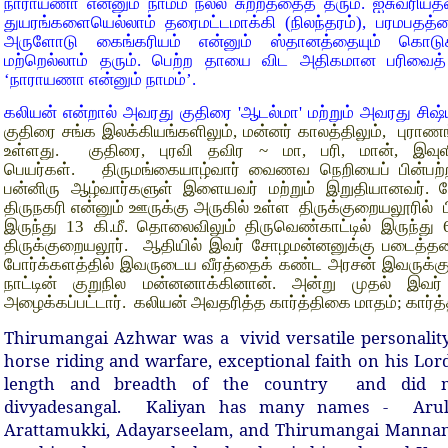
நாராயணா என்னும் நாமம் நல்ல சுற்றத்தைத் தரும். ஐசுவரியத்
துயரங்களையெல்லாம் தரைமட்டமாக்கி (நிலந்தரம்), பரமபதத்தைக
அருளோடு கைங்கரியம் என்னும் ஸ்தானத்தையும் கொடுக்
மற்றெல்லாம் தரும். பெற்ற தாயை விட அதிகமான பரிவைத்
‘நாராயணா என்னும் நாமம்’.
கலியன் என்றால் அவரது குதிரை 'ஆடல்மா' மற்றும் அவரது சிஷ்ய
குதிரை சங்க இலக்கியங்களிலும், மன்னர் காலத்திலும், புராணங்
உள்ளது. குதிரை, புரவி தவிர ~ மா, பரி, மான், இவ
பெயர்கள். திருமங்கையாழ்வார் வைணவ நெறியைப் பின்பற்றி 
பன்னிரு ஆழ்வார்களுள் இளையவர் மற்றும் இறுதியானவர். ச
திருநகரி என்னும் ஊருக்கு அருகில் உள்ள திருக்குறையலூரில் பிற
இருந்து 13 கி.மீ. தொலைவிலும் திருவெண்காட்டில் இருந்து
திருக்குறையலூர். ஆதியில் இவர் சோழமன்னனுக்கு படைத்த
போர்க்களத்தில் இவருடைய வீரத்தைக் கண்ட அரசன் இவருக்க
நாட்டின் குறுநில மன்னனாக்கினான். அன்று முதல் இவ
அழைக்கப்பட்டார்.
கலியன் அவதரித்த கார்த்திகை மாதம்; கார்
Thirumangai Azhwar was a vivid versatile personality –
horse riding and warfare, exceptional faith on his Lord
length and breadth of the country and did m
divyadesangal. Kaliyan has many names - Arulma
Arattamukki, Adayarseelam, and Thirumangai Mannan