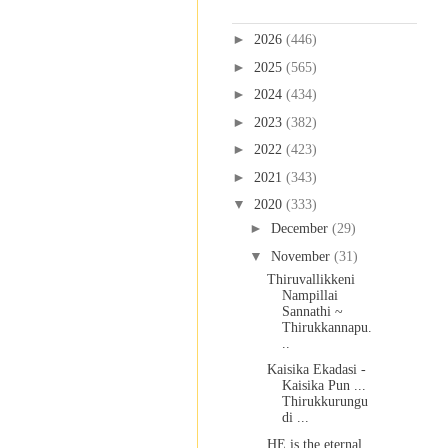
Blog Archive
►
2026
(446)
►
2025
(565)
►
2024
(434)
►
2023
(382)
►
2022
(423)
►
2021
(343)
▼
2020
(333)
►
December
(29)
▼
November
(31)
Thiruvallikkeni
Nampillai
Sannathi ~
Thirukkannapu.
..
Kaisika Ekadasi -
Kaisika Pun ...
Thirukkurungu
di ...
HE is the eternal