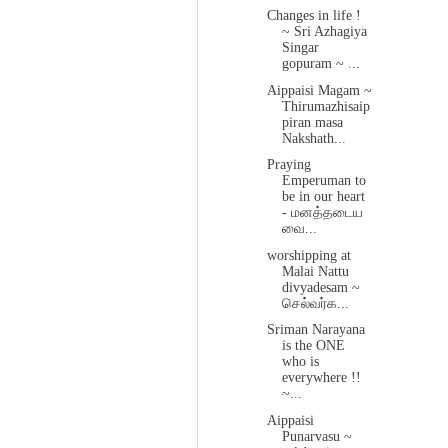
Changes in life !
~ Sri Azhagiya
Singar
gopuram ~ ...
Aippaisi Magam ~
Thirumazhisaip
piran masa
Nakshath...
Praying
Emperuman to
be in our heart
- மனத்தடைய
வை...
worshipping at
Malai Nattu
divyadesam ~
செல்வர்க...
Sriman Narayana
is the ONE
who is
everywhere !!
~...
Aippaisi
Punarvasu ~