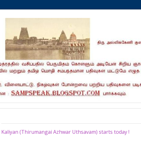
Friday, November 20, 2020
Kaliyan (Thirumangai Azhwar Uthsavam) starts today !