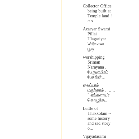
Collector Office
being built at
Temple land !
~ s...
Acaryar Swami
Pillai
Ulagariyar .. ..
'ஸ்ரீவசன
பூஷ...
worshipping
Sriman
Narayana ..
பேருமாயிரம்
பேசநின்...
வைப்பாம்
மருந்தாம் .. .. ..
" எங்களாயர்
கொழுந்த...
Battle of
Thakkolam ~
some history
and sad story
o...
Vijayadasami