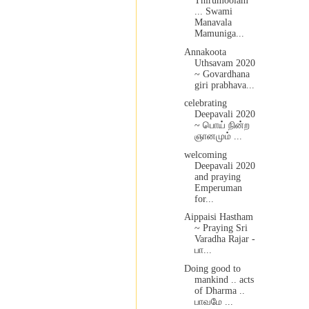
Thirumoolam
... Swami
Manavala
Mamuniga...
Annakoota
Uthsavam 2020
~ Govardhana
giri prabhava...
celebrating
Deepavali 2020
~ பொய் நின்ற
ஞானமும் ...
welcoming
Deepavali 2020
and praying
Emperuman
for...
Aippaisi Hastham
~ Praying Sri
Varadha Rajar -
பா...
Doing good to
mankind .. acts
of Dharma ..
பாவமே ...