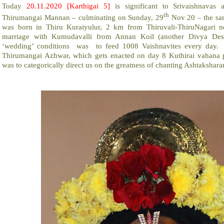
Today
20.11.2020 [Karthigai 5]
is significant to Srivaishnavas
th
Thirumangai Mannan – culminating on Sunday, 29
Nov 20 – the sa
was born in Thiru Kuraiyulur, 2 km from Thiruvali-ThiruNagari n
marriage with Kumudavalli from Annan Koil (another Divya Des
‘wedding’ conditions was to feed 1008 Vaishnavites every day. 
Thirumangai Azhwar, which gets enacted on day 8 Kuthirai vahana 
was to categorically direct us on the greatness of chanting Ashtaksha