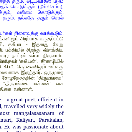
தைத் தரும். அடியவர்கள் படும்
் கொடுக்கும் (நீள்விசும்பு),
கும், வலிமை கொடுக்கும்,
 தரும். நல்லதே தரும் சொல்
ர்கள் நினைவுக்கு வரக்கூடும்.
களிலும் சிறப்பாக கருதப்பட்டு
ுளி, கலிமா - இதனது வேறு
பக்தியில் சிறந்து விளங்கிய
ோழ நாட்டில் உள்ள திருவாலி-
ந்தவர் 'கலியன்'. சீர்காழியில்
 6 கி.மீ. தொலைவிலும் உள்ளது
லைவனாக இருந்தார். ஒருமுறை
ு சோழதேசத்தின் "திருமங்கை"
ர் "திருமங்கை மன்னன்" என
த்திகை நன்னாள்.
 a great poet, efficient in
, travelled very widely the
ost mangalasasanam of
ri, Kaliyan, Parakalan,
. He was passionate about