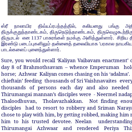
ஸ்ரீ நாலாயிர திவ்யப்ரபந்தத்தில், கலியனது பங்கு 
திருக்குறுந்தாண்டகம், திருநெடுந்தாண்டகம், திருவெழுகூற்றிர
திருமடல் என 1137 பாசுரங்கள் நமக்கு அளித்துள்ளார். சிறிய த
இரண்டு படைப்புகளிலும் தன்னைத் தலைவியாக 'பரகால நாயகியா
பாடல்களைப் புனைந்துள்ளார்.
Sure, you would recall ‘Kaliyan Vaibavam enactment’
day 8 of Brahmothsavam – whence Emperuman holds
horse; Azhwar Kaliyan comes chasing on his ‘adalma’. A
chieftain’ feeding thousands of Sri Vaishnavaites eve
thousands of persons each day and also needed 
Thirumangai mannan’s disciples were - Neermel nadap
Thaloodhuvan, Tholavazhakkan. Not finding enou
disciples had to resort to robbery and Sriman Naray
chose to play with him, by getting robbed, making him r
him to his trusted devotee. Neelan understanding
Thirumangai Azhwaar and rendered Periya Thi