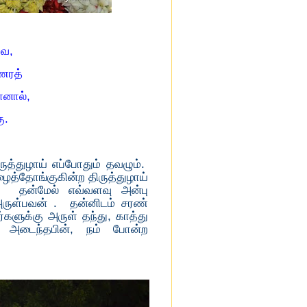
வே,
ணரத்
னால்,
ு.
த்துழாய் எப்போதும் தவழும்.
ைத்தோங்குகின்ற திருத்துழாய்
், தன்மேல் எவ்வளவு அன்பு
ுள்பவன் . தன்னிடம் சரண்
களுக்கு அருள் தந்து, காத்து
 அடைந்தபின், நம் போன்ற