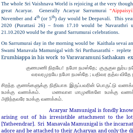
The whole Sri Vaishnava World is rejoicing at the very though
great Acaryar. Generally Acaryar Sarrumurai
“Aippaisy
th
th
November and 4
(or 5
) day would be Deepavali. This year
2020 (Purattasi 26) – from 17.10 would be Navarathri
21.10.2020 would be the grand Sarrumurai celebrations.
On Sarrumurai day in the morning would be Kaithala sevai a
Swami Manavala Mamunigal with Sri Parthasarathi - replete
Erumbiappa in his work to Varavaramuni Sathakam ex
குணமணி நிதயே! நமோ நமஸ்தே; குருகுல துர்ய 
வரவரமுநயே நமோ நமஸ்தே ; யதிவர தத்வ விதே 
சிறந்த குணங்களுக்கு நிதியாக இருப்பவரின் பொருட்டு வணக்க
உமக்கு வணக்கம். மணவாள மாமுனிகளே உமக்கு வணக்கம்.
அறிந்தவரே உமக்கு வணக்கம்.
Acaryar Mamunigal is fondly known as ‘Y
arising out of his irresistible attachment to the l
[Yatheendrar]. Sri Manavala Mamunigal is the incarna
adore and be attached to their Acharyan and only the dir