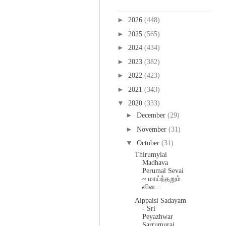
Blog Archive
►
2026
(448)
►
2025
(565)
►
2024
(434)
►
2023
(382)
►
2022
(423)
►
2021
(343)
▼
2020
(333)
►
December
(29)
►
November
(31)
▼
October
(31)
Thirumylai
Madhava
Perumal Sevai
~ மாய்ந்தறும்
வின...
Aippaisi Sadayam
- Sri
Peyazhwar
Sarrumurai ..