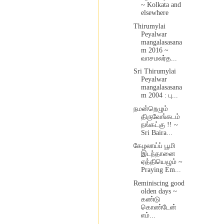
~ Kolkata and
elsewhere
Thirumylai
Peyalwar
mangalasasana
m 2016 ~
வாசமலர்த...
Sri Thirumylai
Peyalwar
mangalasasana
m 2004 : பு...
நமன்றெழும்
திருவேங்கடம்
நங்கட்கு !! ~
Sri Baira...
கேழலாய்ப் பூமி
இடந்தானை
ஏத்தியெழும் ~
Praying Em...
Reminiscing good
olden days ~
கண்டு
கொண்டேன்
எம்...