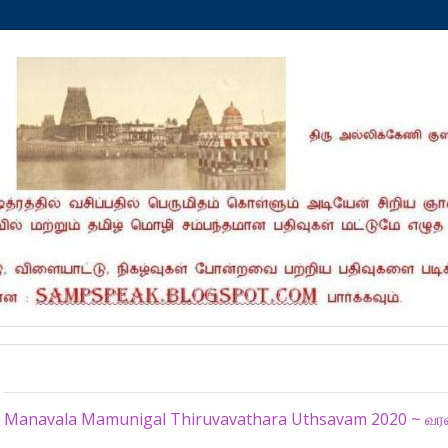
Saturday, October 10, 2020
Manavala Mamunigal Thiruvavathara Uthsavam 2020 ~ வர