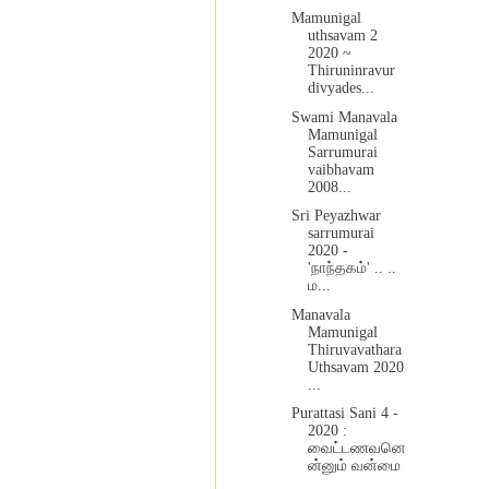
Mamunigal
uthsavam 2
2020 ~
Thiruninravur
divyades...
Swami Manavala
Mamunigal
Sarrumurai
vaibhavam
2008...
Sri Peyazhwar
sarrumurai
2020 -
'நாந்தகம்' .. ..
ம...
Manavala
Mamunigal
Thiruvavathara
Uthsavam 2020
...
Purattasi Sani 4 -
2020 :
வைட்டணவனெ
ன்னும் வன்மை