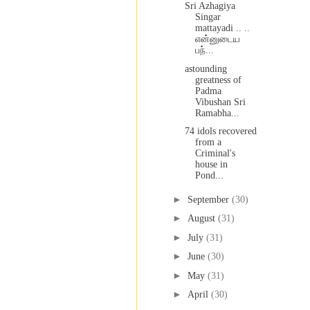
Sri Azhagiya
Singar
mattayadi .. ..
என்னுடைய
பந்...
astounding
greatness of
Padma
Vibushan Sri
Ramabha...
74 idols recovered
from a
Criminal's
house in
Pond...
►
September
(30)
►
August
(31)
►
July
(31)
►
June
(30)
►
May
(31)
►
April
(30)