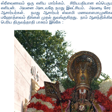
ஸ்ரீவைணவம் ஒரு எளிய மார்க்கம். சிரியபதியான எம்பெரும
எளியன். அவனை அடைவதே நமது இலட்சியம். அவனடி சேர ந
ஆசார்யர்கள். நமது ஆசார்யர் ஸ்வாமி மணவாளமாமுனி
மஹோத்ஸவம் திங்கள் முதல் துவங்குகிறது. நாம் ஆனந்திக்கின
பெரிய திருவந்தாதி பாசுரம் இங்கே :