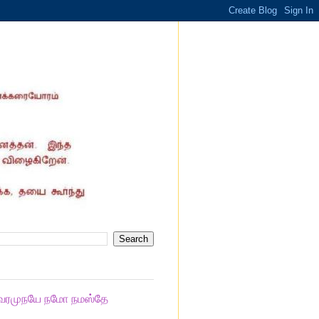
வரமுநயே நமோ நமஸ்தே