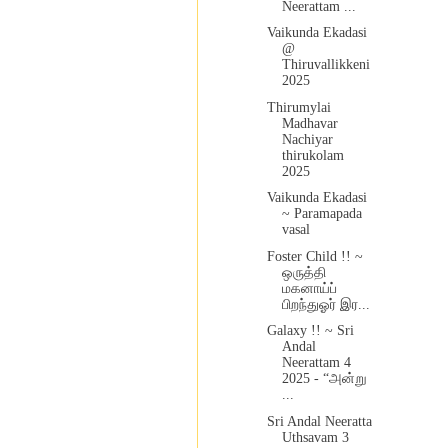
Neerattam ...
Vaikunda Ekadasi
@
Thiruvallikkeni
2025
Thirumylai
Madhavar
Nachiyar
thirukolam
2025
Vaikunda Ekadasi
~ Paramapada
vasal
Foster Child !! ~
ஒருத்தி
மகனாய்ப்
பிறந்துஓர் இர...
Galaxy !! ~ Sri
Andal
Neerattam 4
2025 - “அன்று
...
Sri Andal Neeratta
Uthsavam 3