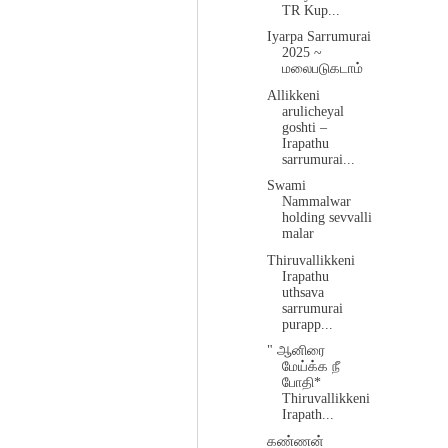
TR Kup...
Iyarpa Sarrumurai
2025 ~
மலைபடுகடாம்
Allikkeni
arulicheyal
goshti –
Irapathu
sarrumurai...
Swami
Nammalwar
holding sevvalli
malar
Thiruvallikkeni
Irapathu
uthsava
sarrumurai
purapp...
" ஆனிரை
மேய்க்க நீ
போதி*
Thiruvallikkeni
Irapath...
கண்ணன்