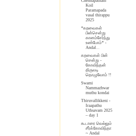
Chennapatnam
Koil
Paramapada
vasal thirappu
2025
*கறவைகள்
பின்சென்று
கானம்சேர்ந்து
உண்போம்* -
Andal...
கறவைகள் பின்
சென்று -
கோவிந்தன்
திருவடி
தொழுவோம் !!
Swami
Nammazhwar
muthu kondai
Thiruvallikkeni -
Iraapathu
Uthsavam 2025
– day 1
கூடாரை வெல்லும்
சீர்க்கோவிந்தா
~ Andal