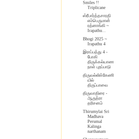
Smiles !!
Triplicane
ஸ்ரீபார்த்தசாரதி
எம்பெருமான்
ரத்னாங்கி ~
Irapathu...
Bhogi 2025 ~
Irapathu 4
இராப்பத்து 4 -
போகி
திருக்கல்யாண
நாள் புறப்பாடு
திருவல்லிக்கேணி
யில்
திருப்பாவை
திருவாதிரை -
ஆருத்ரா
தரிசனம்
Thirumylai Sri
Madhava
Perumal
Kalinga
narthanam