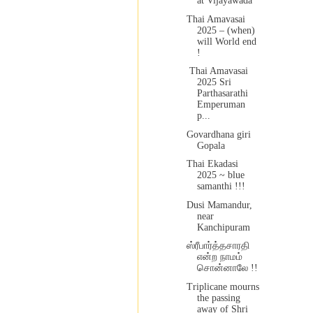
at Vijayawada
Thai Amavasai
2025 – (when)
will World end
!
Thai Amavasai
2025 Sri
Parthasarathi
Emperuman
p...
Govardhana giri
Gopala
Thai Ekadasi
2025 ~ blue
samanthi !!!
Dusi Mamandur,
near
Kanchipuram
ஸ்ரீபார்த்தசாரதி
என்ற நாமம்
சொன்னாலே !!
Triplicane mourns
the passing
away of Shri