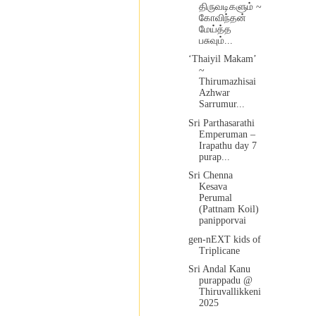
திருவடிகளும் ~
கோவிந்தன்
மேய்த்த
பசுவும்...
‘Thaiyil Makam’
~
Thirumazhisai
Azhwar
Sarrumur...
Sri Parthasarathi
Emperuman –
Irapathu day 7
purap...
Sri Chenna
Kesava
Perumal
(Pattnam Koil)
panipporvai
gen-nEXT kids of
Triplicane
Sri Andal Kanu
purappadu @
Thiruvallikkeni
2025