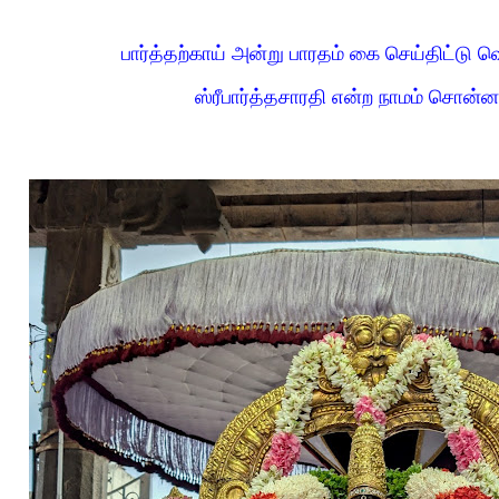
பார்த்தற்காய் அன்று பாரதம் கை செய்திட்டு வெ
ஸ்ரீபார்த்தசாரதி என்ற நாமம் சொன்ன