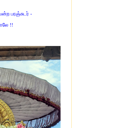
ன்ற பரஞ்சுடர் -
ாலே !!