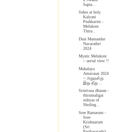
Sapta...
fishes at holy
Kalyani
Pushkarini -
Melukote
Thiru...
Dusi Mamandur
Navarathri
2024
Mystic Melukote
~ aerial view !!
Mahalaya
Amavasai 2024
~ அதுநன்று
இது தீது ...
Srinivasa dhasan -
thirumaligai
sishyas of
Sholing...
Sree Ramarum -
Sree
Krishnarum
(Sri
Parthasarathi)