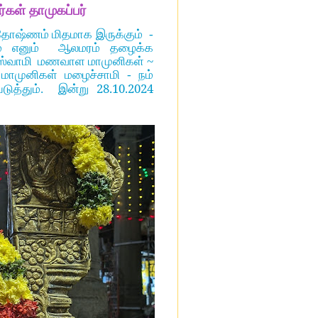
்கள்
தாமுகப்பர்
 சீதோஷ்ணம் மிதமாக இருக்கும் -
ம் எனும் ஆலமரம் தழைக்க
 ஸ்வாமி மணவாள மாமுனிகள் ~
 மாமுனிகள் மழைச்சாமி - நம்
28.10.2024
படுத்தும். இன்று