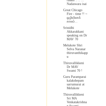
rasam .. .. ...
Nadaswara isai
Great Chicago
Fire - time !! ~
ஒழிவிலாக்
காலம்...
Srinidhi
Akkarakkani
speaking on Dr
MAV 70
Melukote Shri
Selva Naranar
thiruvanthikapp
u
Thiruvallikkeni
Dr MAV
Swami 70 !
Guru Paramparai
kalakshepam
sarrumurai at
Melukote
Thiruvallikkeni
Sri MA
Venkatakrishna
n Swami