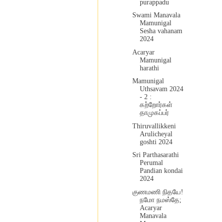
purappadu
Swami Manavala
Mamunigal
Sesha vahanam
2024
Acaryar
Mamunigal
harathi
Mamunigal
Uthsavam 2024
- 2 :
கற்றோர்கள்
தாமுகப்பர்
Thiruvallikkeni
Arulicheyal
goshti 2024
Sri Parthasarathi
Perumal
Pandian kondai
2024
குணமணி நிதயே!
நமோ நமஸ்தே;
Acaryar
Manavala