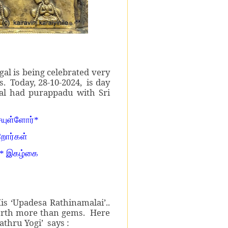
l is being celebrated very
. Today, 28-10-2024, is day
l had purappadu with Sri
ையுள்ளோர்*
்றோர்கள்
ே * இகழ்கை
s ‘Upadesa Rathinamalai’..
worth more than gems. Here
hru Yogi’ says :