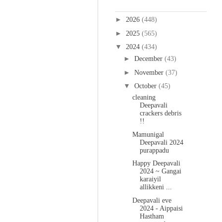
Blog Archive
►
2026
(448)
►
2025
(565)
▼
2024
(434)
►
December
(43)
►
November
(37)
▼
October
(45)
cleaning
Deepavali
crackers debris
!!
Mamunigal
Deepavali 2024
purappadu
Happy Deepavali
2024 ~ Gangai
karaiyil
allikkeni ...
Deepavali eve
2024 - Aippaisi
Hastham