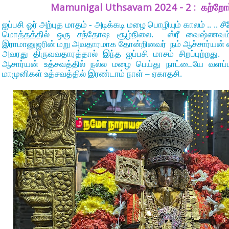
Mamunigal Uthsavam 2024 - 2 :
கற்றோர
ஐப்பசி ஓர் அற்புத மாதம் - அடிக்கடி மழை பொழியும் காலம் .. ..
மொத்தத்தில் ஒரு சந்தோஷ சூழ்நிலை. ஸ்ரீ வைஷ்ணவ
இராமானுஜரின் மறு அவதாரமாக தோன்றினவர் நம் ஆச்சார்யன்
அவரது திருவவதாரத்தால் இந்த ஐப்பசி மாசம் சிறப்புற்றது.
ஆசார்யன் உத்சவத்தில் நல்ல மழை பெய்து நாட்டையே வளப்
மாமுனிகள் உத்சவத்தில் இரண்டாம் நாள் – ஏகாதசி.