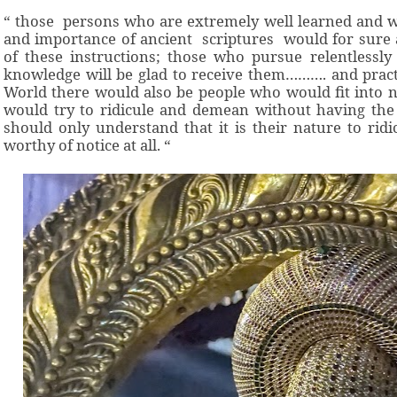
“ those persons who are extremely well learned and 
and importance of ancient scriptures would for sure
of these instructions; those who pursue relentlessly
knowledge will be glad to receive them………. and pract
World there would also be people who would fit into n
would try to ridicule and demean without having the
should only understand that it is their nature to ridi
worthy of notice at all. “