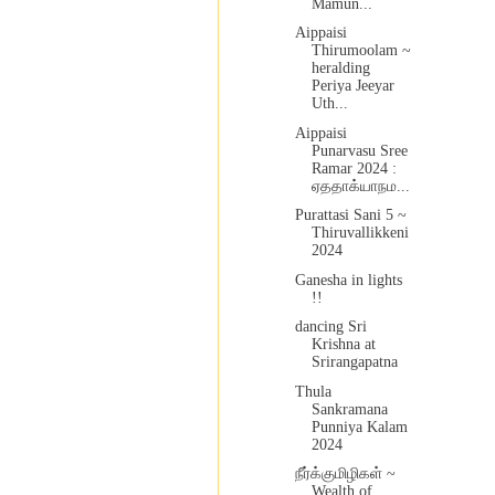
Mamun...
Aippaisi
Thirumoolam ~
heralding
Periya Jeeyar
Uth...
Aippaisi
Punarvasu Sree
Ramar 2024 :
ஏததாக்யாநம...
Purattasi Sani 5 ~
Thiruvallikkeni
2024
Ganesha in lights
!!
dancing Sri
Krishna at
Srirangapatna
Thula
Sankramana
Punniya Kalam
2024
நீர்க்குமிழிகள் ~
Wealth of