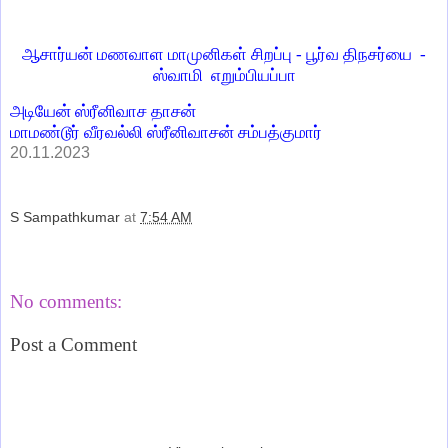
ஆசார்யன் மணவாள மாமுனிகள் சிறப்பு - பூர்வ திநசர்யை -
ஸ்வாமி எறும்பியப்பா
அடியேன் ஸ்ரீனிவாச தாசன்
மாமண்டூர் வீரவல்லி ஸ்ரீனிவாசன் சம்பத்குமார்
20.11.2023
S Sampathkumar
at
7:54 AM
Share
No comments:
Post a Comment
‹
›
Home