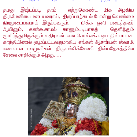
தமது இஷ்டப்படி தாம் ஏற்றுகொண்ட மிக அழகிய
திருமேனியை உடையவராய், திருப்பாற்கடல் போன்று வெண்மை
நிறமுடையவராய் இருப்பவரும், மிக்க ஒளி படைத்தவர்
ஆயினும், கண்கூசாமல் காணும்படியாகத் தெளிந்தும்
குளிர்ந்துமிருக்கும் கதிரவன் என சொல்லக்கூடிய திவ்யமான
காந்தியினால் சூழப்பட்டவருமாகிய எங்கள் ஆசார்யன் ஸ்வாமி
மணவாள மாமுனிகள் திருவல்லிக்கேணி திவ்யதேசத்திலே
சேவை சாதிக்கும் அழகு. …