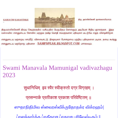
Monday, November 20, 2023
Swami Manavala Mamunigal vadivazhagu
2023
सुधानिधिम् इव स्वैर स्वीक्रुतो दग्र विग्रहम् ।
प्रसन्नार्क प्रतीकाश प्रकाश परिवेष्टितम् ॥
ஸுதாநிதிமிவ ஸ்வைரஸ்வீக்ருதோதக்ர விக்ரஹம்|
ப்ரஸந்நார்க்க ப்ரதீகா
ஶ
ப்ரகா
ஶ
பரிவேஷ்டிதம் ||