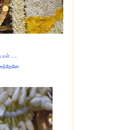
ம் .. ..
னைந்தேனே