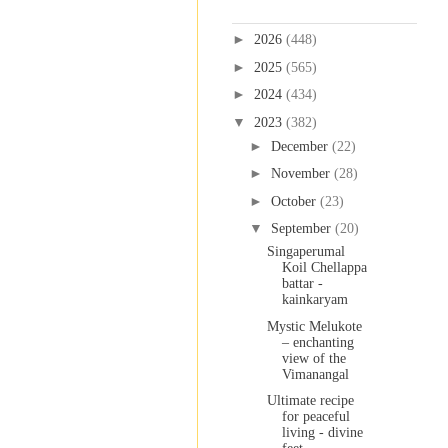
Blog Archive
►
2026
(448)
►
2025
(565)
►
2024
(434)
▼
2023
(382)
►
December
(22)
►
November
(28)
►
October
(23)
▼
September
(20)
Singaperumal
Koil Chellappa
battar -
kainkaryam
Mystic Melukote
– enchanting
view of the
Vimanangal
Ultimate recipe
for peaceful
living - divine