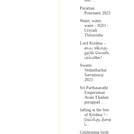
feet ...
Purattasi
Pournami 2023
Water, water,
water - H2O -
Uriyadi
Thiruvizha
Lord Krishna -
பைய உயோகு-
துயில் கொண்ட
பரம்பரனே!
Swami
Vedanthachar
Sarrumurai
2023
Sri Parthasarathi
Emperuman
Avani Ekadasi
purappad...
falling at the feet
of Krishna ! -
நெய்க்குடத்தை
ப்...
Celebrating birth