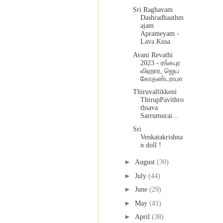
Sri Raghavam
Dashradhaathm
ajam
Aprameyam -
Lava Kusa
Avani Revathi
2023 - ரங்கபுர
விஹார, ஜெய
கோதண்டராமா
Thiruvallikkeni
ThirupPavithro
thsava
Sarrumurai...
Sri
Venkatakrishna
n doll !
►
August
(30)
►
July
(44)
►
June
(29)
►
May
(41)
►
April
(38)