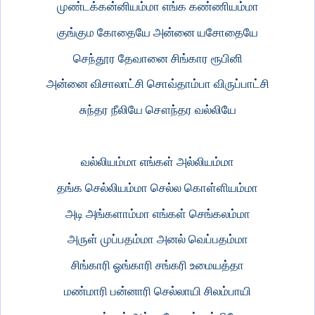
முண்டக்கன்னியம்மா எங்க கண்ணியம்மா
குங்கும கோதையே அன்னை யசோதையே
செந்தூர தேவானை சிங்கார ரூபினி
அன்னை விசாலாட்சி சொவ்தாம்பா விருப்பாட்சி
சுந்தர நீலியே சௌந்தர வல்லியே
வல்லியம்மா எங்கள் அல்லியம்மா
தங்க செல்லியம்மா செல்ல கொள்ளியம்மா
அடி அங்களாம்மா எங்கள் செங்கலம்மா
அருள் முப்பதம்மா அனல் வெப்பதம்மா
சிங்காரி ஓங்காரி சங்கரி உமையத்தா
மண்மாரி பன்னாரி செல்லாயி சிலம்பாயி