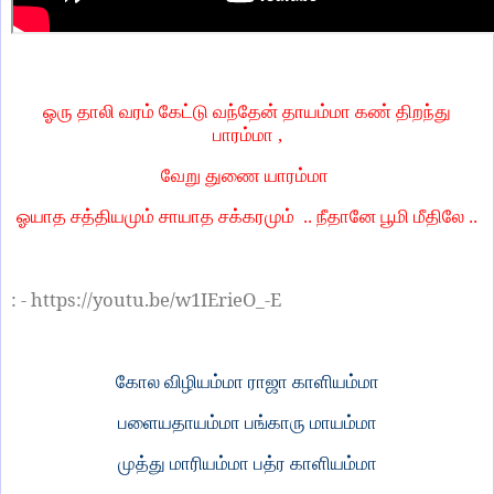
ஓரு தாலி வரம் கேட்டு வந்தேன் தாயம்மா கண் திறந்து
பாரம்மா ,
வேறு துணை யாரம்மா
ஓயாத சத்தியமும் சாயாத சக்கரமும்
.. நீதானே பூமி மீதிலே ..
: - https://youtu.be/w1IErieO_-E
கோல விழியம்மா ராஜா காளியம்மா
பளையதாயம்மா பங்காரு மாயம்மா
முத்து மாரியம்மா பத்ர காளியம்மா