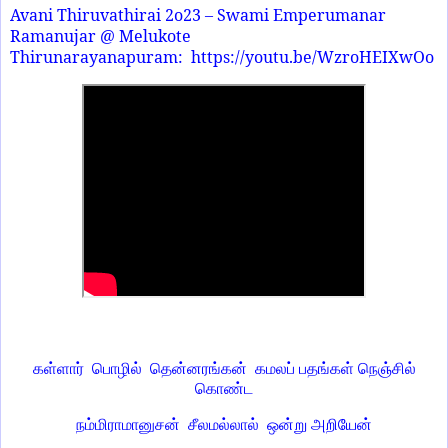
Avani Thiruvathirai 2o23 – Swami Emperumanar
Ramanujar @ Melukote
Thirunarayanapuram:
https://youtu.be/WzroHEIXwOo
கள்ளார்
பொழில்
தென்ன‌ரங்கன்
கமலப் பதங்கள் நெஞ்சில்
கொண்ட
நம்மிராமானுசன்
சீலமல்லால்
ஒன்று அறியேன்