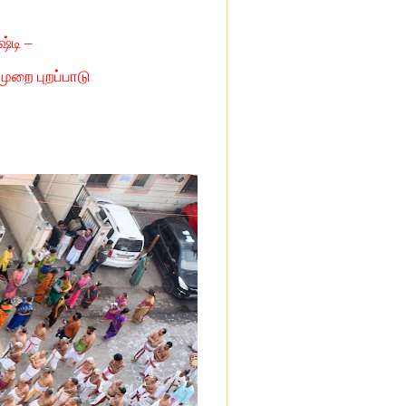
்டி –
ுறை புறப்பாடு