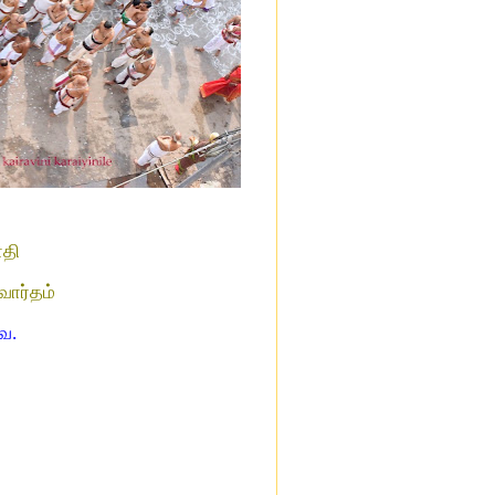
தி
வார்தம்
ே.