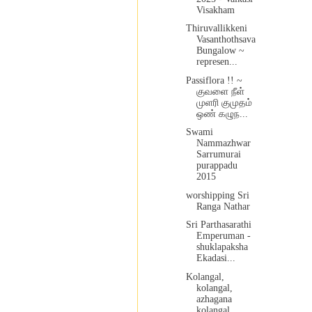
Visakham
Thiruvallikkeni
Vasanthothsava
Bungalow ~
represen...
Passiflora !! ~
குவளை நீள்
முளரி குமுதம்
ஒண் கழுந...
Swami
Nammazhwar
Sarrumurai
purappadu
2015
worshipping Sri
Ranga Nathar
Sri Parthasarathi
Emperuman -
shuklapaksha
Ekadasi...
Kolangal,
kolangal,
azhagana
kolangal