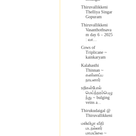
Thiruvallikkeni
Thelliya Singar
Gopuram
Thiruvallikkeni
Vasanthothsava
m day 6 – 2025
: வா...
Cows of
Triplicane ~
kainkaryam
Kalahasthi
Thinnan ~
கண்ணப்ப
நாயனார்
உறிகள்போல்
மெய்ந்நரம்பெழு
ந்து ~ bulging
veins a...
Thirukudaigal @
Thiruvallikkeni
மலிவிழா வீதி
மடநல்லார்
மாமயிலை ~