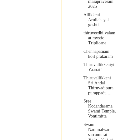
masapravesam
2025
Allikkeni
Arulicheyal
goshti
thiruveedhi valam
at mystic
Triplicane
Chennapatnam
koil prakaram
Thiruvallikkeniyil
Yaanai !
Thiruvallikkeni
Sri Andal
Thiruvadipura
purappadu ...
Sree
Kodandarama
Swami Temple,
Vontimitta
Swami
Nammalwar
sarrumurai
2025 - Vaikasi