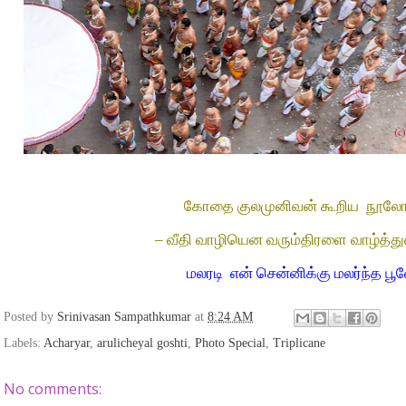
கோதை குலமுனிவன் கூறிய
நூலோ
– வீதி வாழியென வரும்திரளை வாழ்த்து
மலரடி என் சென்னிக்கு மலர்ந்த பூவ
Posted by
Srinivasan Sampathkumar
at
8:24 AM
Labels:
Acharyar
,
arulicheyal goshti
,
Photo Special
,
Triplicane
No comments: