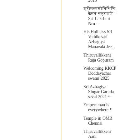
2025
श्रीमत्पयोनिधिनि
केतन चक्रपाणे !
Sri Lakshmi
Nru...
His Holiness Sri
Vathikesari
Azhagiya
Manavala Jee...
Thiruvallikkeni
Raja Gopuram
Welcoming KKCP
Doddayachar
swami 2025
Sri Azhagiya
Singar Garuda
sevai 2021 ~
Emperuman is
everywhere !!
Temple in OMR
Chennai
Thiruvallikkeni
Aani