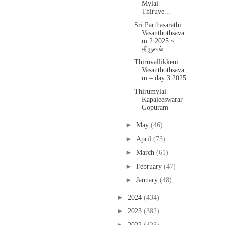
Mylai
Thiruve...
Sri Parthasarathi
Vasanthothsava
m 2 2025 ~
திருவல்...
Thiruvallikkeni
Vasanthothsava
m – day 3 2025
Thirumylai
Kapaleeswarar
Gopuram
►
May
(46)
►
April
(73)
►
March
(61)
►
February
(47)
►
January
(48)
►
2024
(434)
►
2023
(382)
►