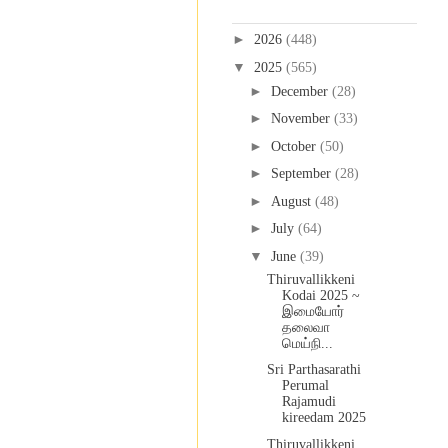
Blog Archive
►
2026
(448)
▼
2025
(565)
►
December
(28)
►
November
(33)
►
October
(50)
►
September
(28)
►
August
(48)
►
July
(64)
▼
June
(39)
Thiruvallikkeni
Kodai 2025 ~
இமையோர்
தலைவா
மெய்நி...
Sri Parthasarathi
Perumal
Rajamudi
kireedam 2025
Thiruvallikkeni