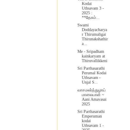
Kodai
Uthsavam 3 -
2025 :
**தேசும்...
Swami
Doddayacharya
r Thirumaligai
Thirunakshathir
a...
Me - Sripadham
kainkaryam at
Thiruvallikkeni
Sri Parthasarathi
Perumal Kodai
Uthsavam -
Unjal S...
வாசமலர்த்துழாய்
மாலையான் ~
Aani Amavasai
2025
Sri Parthasarathi
Emperuman
kodai
Uthsavam 1 -