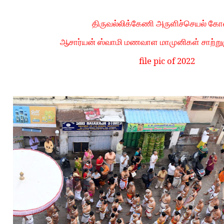
திருவல்லிக்கேணி அருளிச்செயல் கோஷ
ஆசார்யன் ஸ்வாமி மணவாள மாமுனிகள் சாற்றும
file pic of 2022