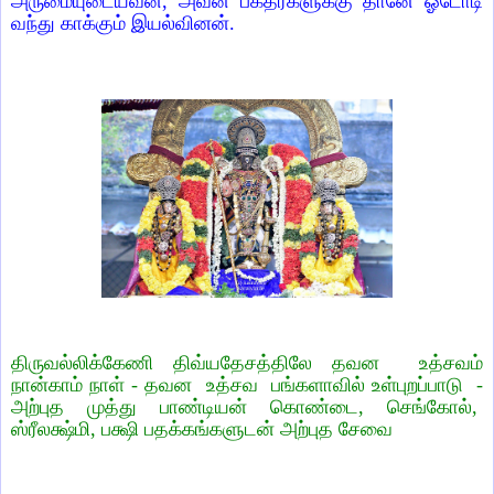
அருமையுடையவன், அவன் பக்தர்களுக்கு தானே ஓடோடி
வந்து காக்கும் இயல்வினன்.
திருவல்லிக்கேணி திவ்யதேசத்திலே தவன உத்சவம்
நான்காம் நாள் - தவன உத்சவ பங்களாவில் உள்புறப்பாடு -
அற்புத முத்து பாண்டியன் கொண்டை, செங்கோல்,
ஸ்ரீலக்ஷ்மி, பக்ஷி பதக்கங்களுடன் அற்புத சேவை