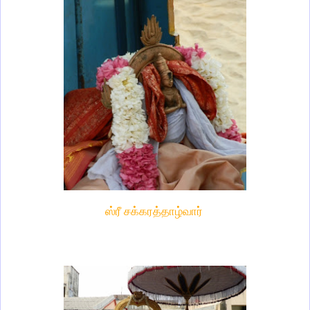
ஸ்ரீ சக்கரத்தாழ்வார்