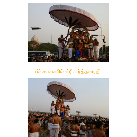
பீச் சாலையில் ஸ்ரீ பார்த்தசாரதி