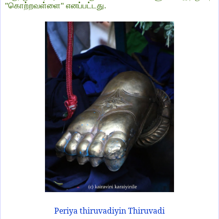
"கொற்றவள்ளை" எனப்பட்டது.
Periya thiruvadiyin Thiruvadi