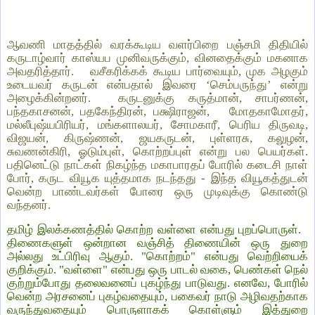
ஆவணி மாதத்தில் வரக்கூடிய வளர்பிறை பஞ்சமி திதியில்
கருடாழ்வார் காஸ்யப முனிவருக்கும், வினதைக்கும் மகனாக
அவதரித்தார். வசீகரிக்கக் கூடிய பார்வையும், முக அழகும்
உடையவர் கருடன் என்பதால் இவரை ‘செம்பருந்து’ என்று
அழைக்கின்றனர். கருடனுக்கு கருத்மான், சாபர்ணன்,
பந்தகாசனன், பதகேந்திரன், பக்ஷிராஜன், மோதகாமோதர்,
மல்லீபுஷ்யபிரியர், மங்களாலயர், சோமகாரீ, பெரிய திருவடி,
விஜயன், கிருஷ்ணன், ஜயகருடன், புள்ளரசு, கலுழன்,
சுவணன்கிரி, ஓடும்புள், கொற்றப்புள் என்று பல பெயர்கள்.
பதினெட்டு நாட்கள் நிகழ்ந்த மகாபாரதப் போரில் கடைசி நாள்
போர், கருட வியூக யுத்தமாக நடந்தது - இந்த வியூகத்துடன்
வென்ற பாண்டவர்கள் போரை ஒரு முடிவுக்கு கொண்டு
வந்தனர்.
தமிழ் இலக்கணத்தில் கொற்ற வள்ளை என்பது புறப்பொருள்.
திணைகளுள் ஒன்றான வஞ்சித் திணையின் ஒரு துறை
அல்லது உட்பிரிவு ஆகும். "கொற்றம்" என்பது வெற்றியைக்
குறிக்கும். "வள்ளை" என்பது ஒரு பாடல் வகை, பெண்கள் நெல்
குற்றும்போது தலைவனைப் புகழ்ந்து பாடுவது. எனவே, போரில்
வென்ற அரசனைப் புகழ்வதையும், பகைவர் நாடு அழிவதற்காக
வருந்துவதையும் பொருளாகக் கொள்ளும் இத்துறை