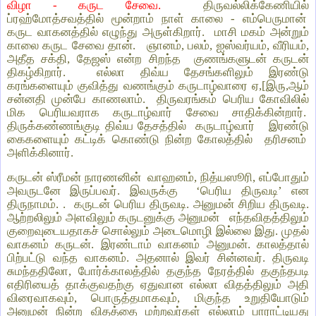
விழா - கருட சேவை.
திருவல்லிக்கேணியில்
ப்ரஹ்மோத்சவத்தில் மூன்றாம் நாள் காலை - எம்பெருமான்
கருட வாகனத்தில் எழுந்து அருள்கிறார். மாசி மகம் அன்றும்
காலை கருட சேவை தான். ஞானம், பலம், ஐஸ்வர்யம், வீரியம்,
அதீத சக்தி, தேஜஸ் என்ற சிறந்த குணங்களுடன் கருடன்
திகழ்கிறார். எல்லா திவ்ய தேசங்களிலும் இரண்டு
கரங்களையும் குவித்து வணங்கும் கருடாழ்வாரை ஏ,[இரு,ஆம்
சன்னதி முன்பே காணலாம். திருவரங்கம் பெரிய கோவிலில்
மிக பெரியவராக கருடாழ்வார் சேவை சாதிக்கின்றார்.
திருக்கண்ணங்குடி திவ்ய தேசத்தில் கருடாழ்வார் இரண்டு
கைகளையும் கட்டிக் கொண்டு நின்ற கோலத்தில் தரிசனம்
அளிக்கினார்.
கருடன் ஸ்ரீமன் நாரணனின் வாஹனம், நித்யஸூரி, எப்போதும்
அவருடனே இருப்பவர். இவருக்கு ‘பெரிய திருவடி’ என
திருநாமம். . கருடன் பெரிய திருவடி. அனுமன் சிறிய திருவடி.
ஆற்றலிலும் அளவிலும் கருடனுக்கு அனுமன் எந்தவிதத்திலும்
குறைவுடையதாகச் சொல்லும் அடைமொழி இல்லை இது. முதல்
வாகனம் கருடன். இரண்டாம் வாகனம் அனுமன். காலத்தால்
பிற்பட்டு வந்த வாகனம். அதனால் இவர் சின்னவர். திருவடி
சுமந்ததிலோ, போர்க்காலத்தில் தகுந்த நேரத்தில் தகுந்தபடி
எதிரியைத் தாக்குவதற்கு ஏதுவான எல்லா விதத்திலும் அதி
விரைவாகவும், பொருத்தமாகவும், மிகுந்த உறுதியோடும்
அனுமன் நின்ற விதத்தை மற்றவர்கள் எல்லாம் பாராட்டியது