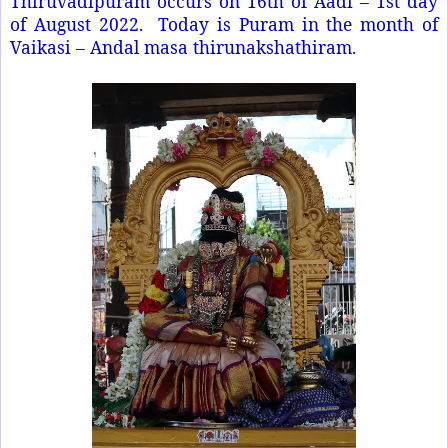
Thiruvadipuram occurs on 16th of Aadi – 1st day
of August 2022.
Today is Puram in the month of
Vaikasi – Andal masa thirunakshathiram.