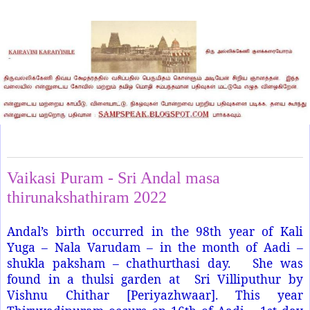
Tuesday, June 7, 2022
Vaikasi Puram - Sri Andal masa
thirunakshathiram 2022
Andal’s birth occurred in the 98th year of Kali
Yuga – Nala Varudam – in the month of Aadi –
shukla paksham – chathurthasi day. She was
found in a thulsi garden at Sri Villiputhur by
Vishnu Chithar [Periyazhwaar].
This year