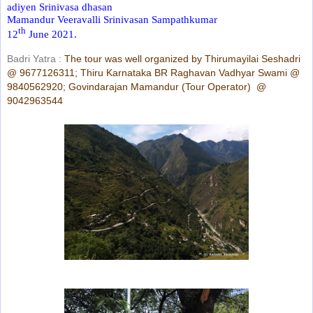
adiyen Srinivasa dhasan
Mamandur Veeravalli Srinivasan Sampathkumar
th
12
June 2021.
Badri Yatra :
The tour was well organized by Thirumayilai Seshadri
@ 9677126311; Thiru Karnataka BR Raghavan Vadhyar Swami @
9840562920; Govindarajan Mamandur (Tour Operator) @
9042963544