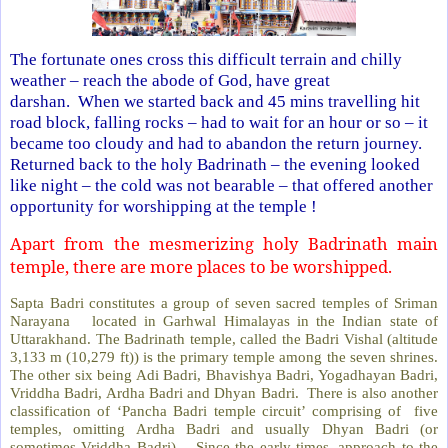
The fortunate ones cross this difficult terrain and chilly
weather – reach the abode of God, have great
darshan. When we started back and 45 mins travelling hit
road block, falling rocks – had to wait for an hour or so – it
became too cloudy and had to abandon the return journey.
Returned back to the holy Badrinath – the evening looked
like night – the cold was not bearable – that offered another
opportunity for worshipping at the temple !
Apart from the mesmerizing holy Badrinath main
temple, there are more places to be worshipped.
Sapta Badri constitutes a group of seven sacred temples of Sriman
Narayana located in Garhwal Himalayas in the Indian state of
Uttarakhand. The Badrinath temple, called the Badri Vishal (altitude
3,133 m (10,279 ft)) is the primary temple among the seven shrines.
The other six being Adi Badri, Bhavishya Badri, Yogadhayan Badri,
Vriddha Badri, Ardha Badri and Dhyan Badri. There is also another
classification of ‘Pancha Badri temple circuit’ comprising of five
temples, omitting Ardha Badri and usually Dhyan Badri (or
sometimes Vriddha Badri). Since the early times, approach to the