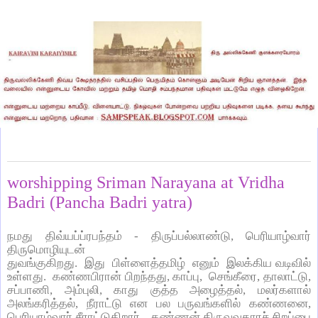
Saturday, June 12, 2021
worshipping Sriman Narayana at Vridha
Badri (Pancha Badri yatra)
நமது திவ்யப்ப்ரபந்தம் - திருப்பல்லாண்டு, பெரியாழ்வார்
திருமொழியுடன்
துவங்குகிறது. இது பிள்ளைத்தமிழ் எனும் இலக்கிய வடிவில்
உள்ளது. கண்ணபிரான் பிறந்தது, காப்பு, செங்கீரை, தாலாட்டு,
சப்பாணி, அம்புலி, காது குத்த அழைத்தல், மலர்களால்
அலங்கரித்தல், நீராட்டு என பல பருவங்களில் கண்ணனை,
பெரியாழ்வார் சீராட்டுகிறார். கண்ணன் திருவவதாரச் சிறப்பை