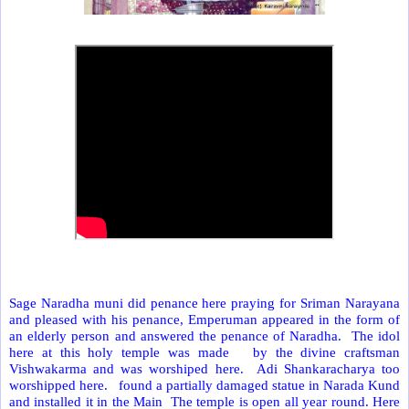
Sage Naradha muni did penance here praying for Sriman Narayana
and pleased with his penance, Emperuman appeared in the form of
an elderly person and answered the penance of Naradha. The idol
here at this holy temple was made by the divine craftsman
Vishwakarma and was worshiped here. Adi Shankaracharya too
worshipped here. found a partially damaged statue in Narada Kund
and installed it in the Main The temple is open all year round. Here