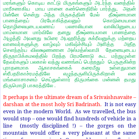
மரங்களும் கொடிய காட்டு மிருகங்களும் அடர்ந்த வனத்தில்
மாரீசனாகிய மாய மானை கண்ணெதிரில் பார்த்து, அதன்
பின்னே சென்று அந்த மிருகத்தின் மேல் தீக்ஷ்ணமான
பாணத்தைப் பிரயோகித்தவனும் கொடுமையான
தொழிலையுடையவனாய் பலசாலியான வாலியினுடைய
மாம்ஸமான மார்விலே தனது தீக்ஷ்ணயமான பாணத்தை
அழுத்தி அவனது உயிரை அபஹரித்து சுக்ரீவனுக்கு மற்றைய
வானவர்களுக்கு வாழ்வும் மகிஷ்ச்சியும் அளித்த அதீத
சௌந்தர்ய விலக்ஷணனான அஸ்மத்ஸ்வாமி தேனையுடைய
திருநாபிக்கமலத்தில் பிறந்த பிரமனோடு கூட மற்றுமுள்ள
தேவர்களும் பலகால் வந்து வணங்கப் பெற்றதும் பெருகுகின்ற
புராதனமாக ஆகாசகங்கைக் கரைமீது உள்ளதுமான
ஸ்ரீபதரிகாச்ரமத்திலே எழுந்தருளியிருக்கிறான் என
மங்களாசாசனம் செய்துள்ளார் திருமங்கை மன்னன் தமது
திருமொழி பாசுரத்திலே .
It perhaps is the ultimate dream of a Srivaishnavaite –
darshan at the most holy Sri Badrinath.
It is not easy
even in the modern World. As we travelled, the bus
would stop – one would find hundreds of vehicle in a
line (mostly disciplined !) – the gorges on the
mountain would offer a very pleasant at the same