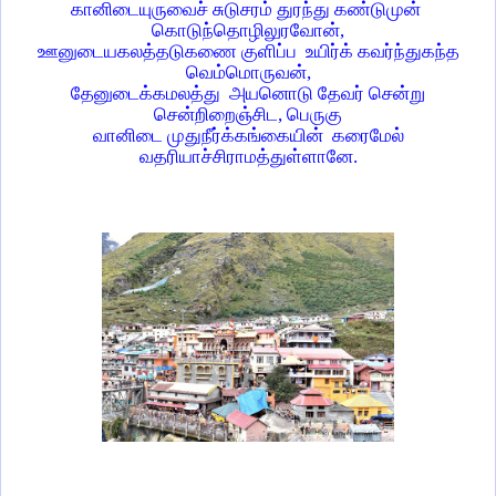
கானிடையுருவைச் சுடுசரம் துரந்து கண்டுமுன்
கொடுந்தொழிலுரவோன்,
ஊனுடையகலத்தடுகணை குளிப்ப உயிர்க் கவர்ந்துகந்த
வெம்மொருவன்,
தேனுடைக்கமலத்து அயனொடு தேவர் சென்று
சென்றிறைஞ்சிட, பெருகு
வானிடை முதுநீர்க்கங்கையின் கரைமேல்
வதரியாச்சிராமத்துள்ளானே.