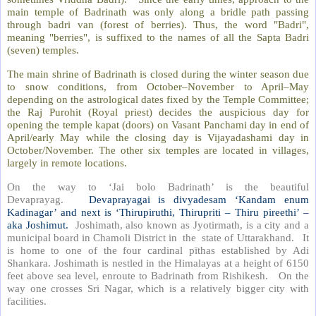
main temple of Badrinath was only along a bridle path passing
through badri van (forest of berries). Thus, the word "Badri",
meaning "berries", is suffixed to the names of all the Sapta Badri
(seven) temples.
The main shrine of Badrinath is closed during the winter season due
to snow conditions, from October–November to April–May
depending on the astrological dates fixed by the Temple Committee;
the Raj Purohit (Royal priest) decides the auspicious day for
opening the temple kapat (doors) on Vasant Panchami day in end of
April/early May while the closing day is Vijayadashami day in
October/November. The other six temples are located in villages,
largely in remote locations.
On the way to ‘Jai bolo Badrinath’ is the beautiful
Devaprayag.
Devaprayagai is divyadesam ‘Kandam enum
Kadinagar’ and next is ‘Thirupiruthi, Thirupriti – Thiru pireethi’ –
aka Joshimut.
Joshimath, also known as Jyotirmath, is a city and a
municipal board in Chamoli District in the state of Uttarakhand. It
is home to one of the four cardinal pīthas established by Adi
Shankara. Joshimath is nestled in the Himalayas at a height of 6150
feet above sea level, enroute to Badrinath from Rishikesh. On the
way one crosses Sri Nagar, which is a relatively bigger city with
facilities.