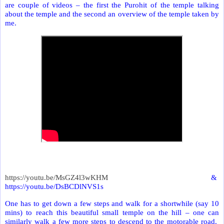
are couple of videos – the first the Purohit of the temple talking
about the temple and the second an overview of the temple taken by
me.
https://youtu.be/MsGZ4l3wKHM
&
https://youtu.be/DsBCDlNVS1s
One has to get down a few steps and walk for a shortwhile (say 10
mins) to reach this beautiful small temple on the hill – one can
similarly walk a few more steps to descend to the motorable road.