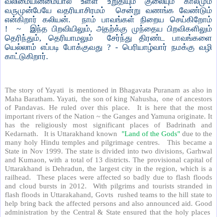
வலிமையின்மையால் உள்ள உறுதியும் குலையும் காலமும்
வருமுன்பேயே வதரியாசிரமம் சென்று வணங்க வேண்டும்
என்கிறார் கலியன். நாம் பாவங்கள் நிறைய செய்கிறோம்
! ~ இந்த பிறவியிலும், அதற்க்கு முந்தைய பிறவிகளிலும்
தெரிந்தும், தெரியாமலும் சேர்ந்து திரண்ட பாவங்களை
யெல்லாம் எப்படி போக்குவது ? - பெரியாழ்வார் நமக்கு வழி
காட்டுகிறார்.
The story of Yayati is mentioned in Bhagavata Puranam as also in
Maha Baratham. Yayati, the son of king Nahusha, one of ancestors
of Pandavas. He ruled over this place. It is here that the most
important rivers of the Nation ~ the Ganges and Yamuna originate. It
has the religiously most significant places of Badrinath and
Kedarnath. It is Uttarakhand known
"Land of the Gods"
due to the
many holy Hindu temples and pilgrimage centres. This became a
State in Nov 1999. The state is divided into two divisions, Garhwal
and Kumaon, with a total of 13 districts. The provisional capital of
Uttarakhand is Dehradun, the largest city in the region, which is a
railhead. These places were affected so badly due to flash floods
and cloud bursts in 2012. With pilgrims and tourists stranded in
flash floods in Uttarakahand, Govts rushed teams to the hill state to
help bring back the affected persons and also announced aid. Good
administration by the Central & State ensured that the holy places