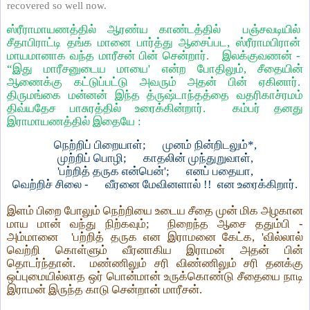
recovered so well now.
ஸ்ரீராமாயணத்தில் ஆரண்ய காண்டத்தில் பஞ்சவடியில்
சீதாபிராட்டி தங்க மானை பார்த்து ஆசைப்பட, ஸ்ரீராமபிரான்
மாயமானாக வந்த மாரீசன் பின் சென்றார். இலக்குவணன் -
“இது மாரீசனுடைய மாயை' என்ற போதிலும், சீதையின்
ஆணைக்கு கட்டுப்பட்டு அவரும் அதன் பின் ஏகினார்.
திருமங்கை மன்னன் இந்த த்ருஷ்டாந்தத்தை வதரிகாச்ரமம்
திவ்யதேச பாசுரத்தில் உரைக்கின்றார். கம்பர் தனது
இராமாயணத்தில் இதையே :
நெற்றிப் பிறையாள்; முனம் நின்றிடலும்*,
முற்றிப் பொழி; காதலின் முந்துறுவாள்,
'பற்றித் தருக என்பென்'; எனப் பதையா,
வெற்றிச் சிலை - வீரனை மேவினளால் !! என உரைக்கிறார்.
இளம் பிறை போலும் நெற்றியை உடைய சீதை முன் மிக அழகான
மாய மான் வந்து நிற்கவும்; நிறைந்த ஆசை ததும்பி -
அம்மானை 'பற்றித் தருக என இராமனை கேட்க, 'வில்லால்
வெற்றி கொள்ளும் வீரனாகிய இராமன் அதன் பின்
தொடர்ந்தான். மண்ணிலும் சரி விண்ணிலும் சரி தனக்கு
ஒப்புமையில்லாத ஒர் பொன்மான் உருக்கொண்டு சீதையை நாடி
இராமன் இருந்த காடு சென்றான் மாரீசன்.