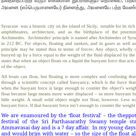
நிலத்தைப்பற்றி வரும் ஸகலமான துயரங்களும் தொலைய, பிற
அவனை (எம்பெருமானையே) நினைத்து, அவனையே பற்ற வேண்ட
Syracuse was a historic city on the island of Sicily, notable for its ri
amphitheatres, architecture, and as the birthplace of the preem
Archimedes. Archimedes' principle is named after Archimedes of Syrac
in 212 BC. For objects, floating and sunken, and in gases as well as 
principle may be stated thus in terms of forces: Any object, wholly o
buoyed up by a force equal to the weight of the fluid displaced by the 
states that when an object floats on a liquid the buoyant force that acts 
of the object.
All boats can float, but floating is more complex and confusing than
through a scientific concept called buoyancy, which is the force that
when the buoyant force is large enough to counter the object’s weig
float because large means more water displaced – so more buoyant fo
little weight. A small solid object might not float, however. Less wa
buoyant force. If that buoyant force isn’t enough to counter the weight of
We are enamoured by the ‘float festival’ – the thepp
festival of the Sri Parthasarathy Swamy temple st
Ammavasai day and is a 7 day affair. In my young days
and would brim with water – so the size of the float a