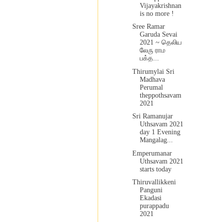
Vijayakrishnan
is no more !
Sree Ramar
Garuda Sevai
2021 ~ தெலிய
லேரு ராம
பக்த...
Thirumylai Sri
Madhava
Perumal
theppothsavam
2021
Sri Ramanujar
Uthsavam 2021
day 1 Evening
Mangalag...
Emperumanar
Uthsavam 2021
starts today
Thiruvallikkeni
Panguni
Ekadasi
purappadu
2021