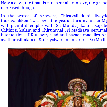
Now a days, the float is much smaller in size, the grand
increased though.
In the words of Azhwars, Thiruvallikkeni divay
thiruvallikkeni’. .. .. over the years Thirumylai aka M
with plentiful temples with Sri Mundagakanni, Kapal
Chithirai kulam and Thirumylai Sri Madhava perumal t
intersection of Kutchery road and bazaar road, lies A
avatharasthalam of Sri Peyalwar and nearer is Sri Mad