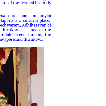
eur of the festival has only
desam is ‘mada maamylai
ylapore is a cultural place,
eechwaram, Adhikesavar of
hirukovil .. .. nearer the
rundale street, housing the
havaperumal thirukovil.