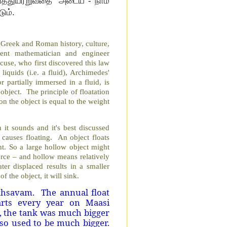
வித்துயரறுவதை அடைய - நாம்
ும்.
ch Greek and Roman history, culture,
inent mathematician and engineer
use, who first discovered this law
liquids (i.e. a fluid), Archimedes'
r partially immersed in a fluid, is
object. The principle of floatation
on the object is equal to the weight
 it sounds and it's best discussed
 causes floating. An object floats
ht. So a large hollow object might
rce – and hollow means relatively
ter displaced results in a smaller
 the object, it will sink.
othsavam. The annual float
arts every year on Maasi
, the tank was much bigger
lso used to be much bigger.