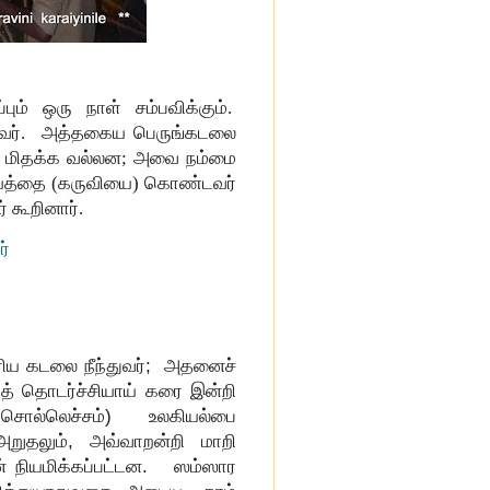
ம் ஒரு நாள் சம்பவிக்கும்.
றிவர். அத்தகைய பெருங்கடலை
லில் மிதக்க வல்லன; அவை நம்மை
பாயத்தை (கருவியை) கொண்டவர்
 கூறினார்.
ர்
ரிய கடலை நீந்துவர்; அதனைச்
யத் தொடர்ச்சியாய் கரை இன்றி
்பது சொல்லெச்சம்) உலகியல்பை
றுதலும், அவ்வாறன்றி மாறி
் நியமிக்கப்பட்டன. ஸம்ஸார