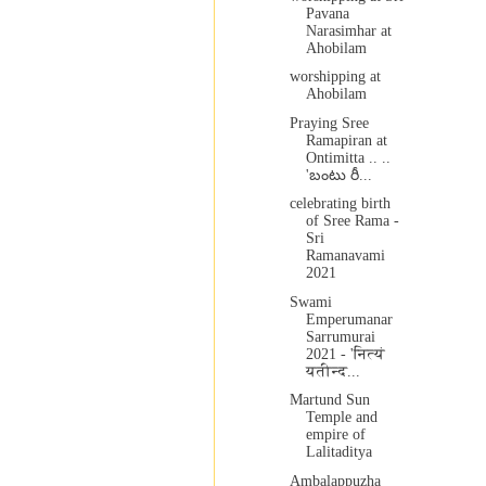
Pavana
Narasimhar at
Ahobilam
worshipping at
Ahobilam
Praying Sree
Ramapiran at
Ontimitta .. ..
'బంటు రీ...
celebrating birth
of Sree Rama -
Sri
Ramanavami
2021
Swami
Emperumanar
Sarrumurai
2021 - 'नित्यं
यतीन्द...
Martund Sun
Temple and
empire of
Lalitaditya
Ambalappuzha