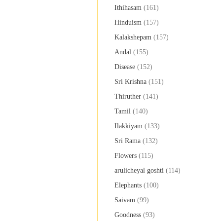
Ithihasam
(161)
Hinduism
(157)
Kalakshepam
(157)
Andal
(155)
Disease
(152)
Sri Krishna
(151)
Thiruther
(141)
Tamil
(140)
Ilakkiyam
(133)
Sri Rama
(132)
Flowers
(115)
arulicheyal goshti
(114)
Elephants
(100)
Saivam
(99)
Goodness
(93)