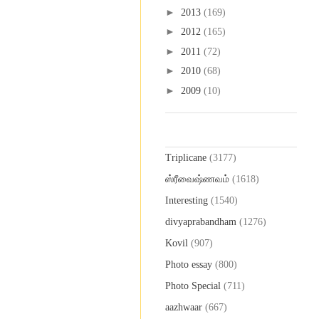
►
2013
(169)
►
2012
(165)
►
2011
(72)
►
2010
(68)
►
2009
(10)
Labels
Triplicane
(3177)
ஸ்ரீவைஷ்ணவம்
(1618)
Interesting
(1540)
divyaprabandham
(1276)
Kovil
(907)
Photo essay
(800)
Photo Special
(711)
aazhwaar
(667)