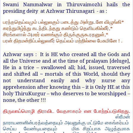
Swami Nammalwar in Thiruvaimozhi hails the
presiding deity
at Azhwar Thirunagari
- as :
பரந்ததெய்வமும் பல்லுலகும் படைத்து அன்றுடனே விழுங்கி*
கரந்துமிழ்ந்து கடந்திடந்தது கண்டும் தெளியகில்லீர்,*
சிரங்களால் அமரர் வணங்கும் திருக்குருகூரதனுள்,*
பரன் திறமன்றிப்பல்லுலகீர் தெய்வம் மற்றில்லை பேசுமினே ! .
Azhwar says : It is HE who created all the Gods and
all the Universe and at the time of pralayam [deluge],
He in a trice – swallowed all; hid, issued, traversed
and shifted all ~ mortals of this World, should they
not understand easily and why nurse any
apprehension after knowing this – it is Only HE at this
holy ThiruKurgur – who deserves to be worshipped –
none, the other !!!
.
திருவாய்மொழி
திராவிட
வேதசாகரம்
என
போற்றப்படுகிறது
ஸ்ரீமன்
நாராயணனின்பரத்வத்தையும்
அவனுக்கு
மட்டுமே
கைங்கர்யம்
செய்ய
வேண்டியதையும்
மிக
சிறப்பாக அழுத்தமாக