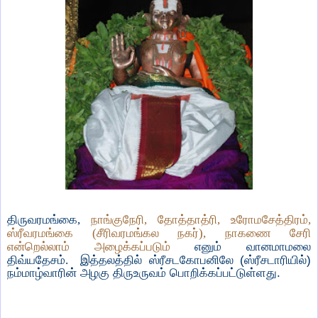
திருவரமங்கை,
நாங்குநேரி, தோத்தாத்ரி, உரோமசேத்திரம்,
ஸ்ரீவரமங்கை (சீரிவரமங்கல நகர்), நாகணை சேரி
என்றெல்லாம் அழைக்கப்படும்
எனும் வானமாமலை
திவ்யதேசம்.
இத்தலத்தில் ஸ்ரீசடகோபனிலே (ஸ்ரீசடாரியில்)
நம்மாழ்வாரின் அழகு திருஉருவம் பொறிக்கப்பட்டுள்ளது.