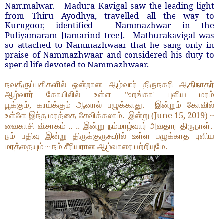
Nammalwar.
Madura Kavigal saw the leading light
from Thiru Ayodhya, travelled all the way to
Kurugoor, identified Nammazhwar in the
Puliyamaram [tamarind tree]. Mathurakavigal was
so attached to Nammazhwaar that he sang only in
praise of Nammazhwaar and considered his duty to
spend life devoted to Nammazhwaar.
நவதிருப்பதிகளில் ஒன்றான ஆழ்வார் திருநகரி ஆதிநாதர்
ஆழ்வார் கோயிலில் உள்ள "உறங்கா
'
புளிய மரம்
பூக்கும்
,
காய்க்கும் ஆனால் பழுக்காது. இன்றும் கோவில்
June 15, 2019
உள்ளே இந்த மரத்தை சேவிக்கலாம்.
இன்று (
) ~
வைகாசி விசாகம் .. .. இன்று நம்மாழ்வார் அவதார திருநாள்.
நம் பதிவு இன்று திருக்குருகூரில் உள்ள பழுக்காத புளிய
மரத்தையும் ~ நம் சீரியரான ஆழ்வாரை பற்றியுமே.