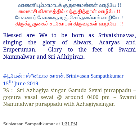
வானணியும்மாமாடக்
குருகைமன்னன்
வாழியே
!!
வைகாசி
விசாகத்தில்
வந்துதித்தான்
வாழியே
!!
சேனையர்
கோனவதாரஞ்
செய்தவள்ளல்
வாழியே
!!
.
!!
திருக்குருகைச்
சடகோபன்
திருவடிகள்
வாழியே
Blessed are We to be born as Srivaishnavas,
singing the glory of Alwars, Acaryas and
Emperuman.
Glory to the feet of Swami
Nammalwar and Sri Adhipiran.
அடியேன் : ஸ்ரீனிவாச தாசன்
. Srinivasan Sampathkumar
th
15
June 2019.
PS :
Sri Azhagiya singar Garuda Sevai purappadu –
gopura vasal sevai @ around 0400 pm – Swami
Nammalwar purappadu with Azhagiyasingar.
Srinivasan Sampathkumar
at
1:31 PM
Share