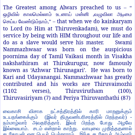
The Greatest among Alwars preached to us
– “
ஒழிவில் காலமெல்லாம் உடனாய் மன்னி ,வழுவிலா அடிமை
that when we do kainkaryam
செய்ய வேண்டும்நாம்,” –
to Lord (to Him at Thiruvenkadam), we must do
service by being with HIM throughout our life and
do as a slave would serve his master.
Swami
Nammazhwaar was born on the
auspicious
poornima day of Tamil Vaikasi month in Visakha
nakshathiram at Thirukurugur, now famously
known as ‘Azhwar Thirunagari’. He was born to
Kari and Udayanangai. Nammazhwaar has greatly
contributed and his works are Thiruvaimozhi
(1102 verses), Thiruvirutham (100),
Thiruvasiriyam (7) and Periya Thiruvanthathi (87)
வைகாசி விசாக நட்சத்திரத்தில் காரி மாறனுக்கும்
உடயநங்கைக்கும்
(இவர் திருவண்பரிசரத்தில் பிறந்தவர்) -
நம்மாழ்வார் அவதரித்தார். இவர் பிறந்த போது அழவே
இல்லையாம். சடம் என்றால் காற்று. வாயுவை முறி
த்ததனால்
சடகோபன் என பெயர் பெற்றாராம். இந்த சடகோபர் ஆழ்வார்