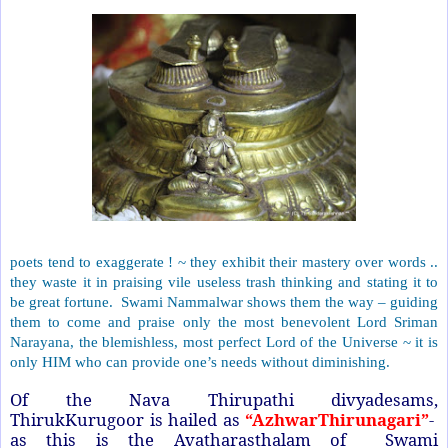
poets tend to exaggerate ! ~ they exhibit their mastery over words ..
they waste it in praising vile useless trash thinking and stating it to
be great fortune.
Swami Nammalwar shows them the way – guiding
them to come and praise only the most benevolent Lord Sriman
Narayana, the blemishless, most perfect Lord of the Universe ~ it is
only HIM who can provide one’s needs without diminishing.
Of the Nava Thirupathi divyadesams,
ThirukKurugoor is hailed as
“AzhwarThirunagari”
-
as this is the Avatharasthalam of
Swami