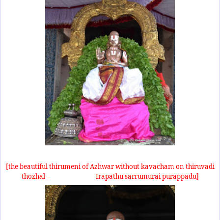
[the beautiful thirumeni of Azhwar without kavacham on thiruvadi
thozhal –
Irapathu sarrumurai purappadu]