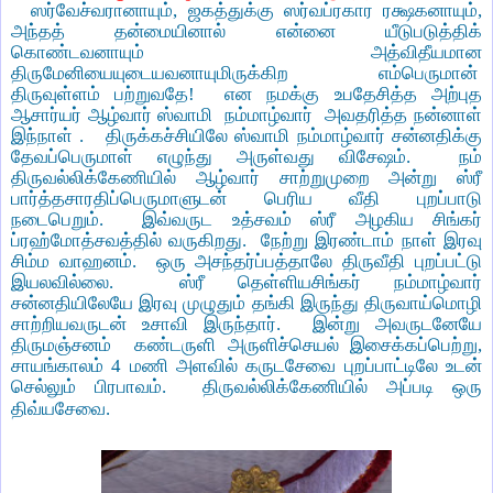
ஸர்வேச்வரானாயும், ஜகத்துக்கு ஸர்வப்ரகார ரக்ஷகனாயும்,
அந்தத் தன்மையினால் என்னை யீடுபடுத்திக்
கொண்டவனாயும் அத்விதீயமான
திருமேனியையுடையவனாயுமிருக்கிற எம்பெருமான்
திருவுள்ளம் பற்றுவதே!
என நமக்கு உபதேசித்த அற்புத
ஆசார்யர் ஆழ்வார் ஸ்வாமி
நம்மாழ்வார்
அவதரித்த நன்னாள்
இந்நாள் .
திருக்கச்சியிலே ஸ்வாமி நம்மாழ்வார் சன்னதிக்கு
தேவப்பெருமாள் எழுந்து அருள்வது விசேஷம்.
நம்
திருவல்லிக்கேணியில் ஆழ்வார் சாற்றுமுறை அன்று ஸ்ரீ
பார்த்தசாரதிப்பெருமாளுடன் பெரிய வீதி புறப்பாடு
நடைபெறும்.
இவ்வருட உத்சவம் ஸ்ரீ அழகிய சிங்கர்
ப்ரஹ்மோத்சவத்தில் வருகிறது.
நேற்று இரண்டாம் நாள் இரவு
சிம்ம வாஹனம்.
ஒரு அசந்தர்ப்பத்தாலே திருவீதி புறப்பட்டு
இயலவில்லை.
ஸ்ரீ தெள்ளியசிங்கர் நம்மாழ்வார்
சன்னதியிலேயே இரவு முழுதும் தங்கி இருந்து திருவாய்மொழி
சாற்றியவருடன் உசாவி இருந்தார்.
இன்று அவருடனேயே
திருமஞ்சனம்
கண்டருளி அருளிச்செயல் இசைக்கப்பெற்று,
சாயங்காலம் 4 மணி அளவில் கருடசேவை புறப்பாட்டிலே உடன்
செல்லும் பிரபாவம்.
திருவல்லிக்கேணியில் அப்படி ஒரு
திவ்யசேவை.