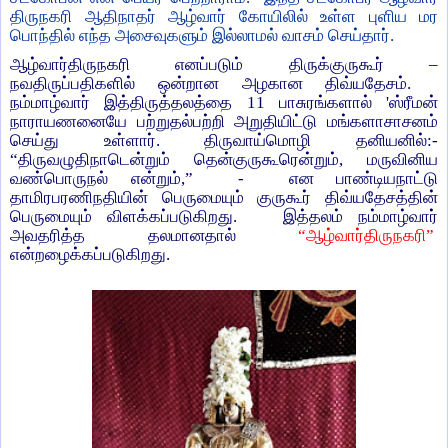
திருநகரி ஆதிநாதர் ஆழ்வார் கோயிலில் உள்ள புளிய மர
பொந்தில் எந்த அசைவுகளும் இல்லாமல் வாசம் செய்தார்.
ஆழ்வார்திருநகரி எனப்படும் திருக்குருகூர் –
நவதிருப்பதிகளில் ஒன்றான அழகான திவ்யதேசம்.
நம்மாழ்வார் இத்திருத்தலத்தை 11 பாசுரங்களால் 'ஸ்ரீமன்
நாராயணனையே பற்றுதல்பற்றி அறுதியிட்டு மங்களாசாசனம்
செய்து உள்ளார். திருவாய்மொழி தனியனில்:-
“திருவழுதிநாடென்றும் தென்குருகூரென்றும், மருவினிய
வண்பொருநல் என்றும்,” - என பாண்டியநாட்டு
தாமிரபரணிநதியின் பெருமையும் குருகூர் திவ்யதேசத்தின்
பெருமையும் விளக்கப்படுகிறது. இத்தலம் நம்மாழ்வார்
அவதரித்த தலமானதால்
“ஆழ்வார்திருநகரி”
என்றழைக்கப்படுகிறது.