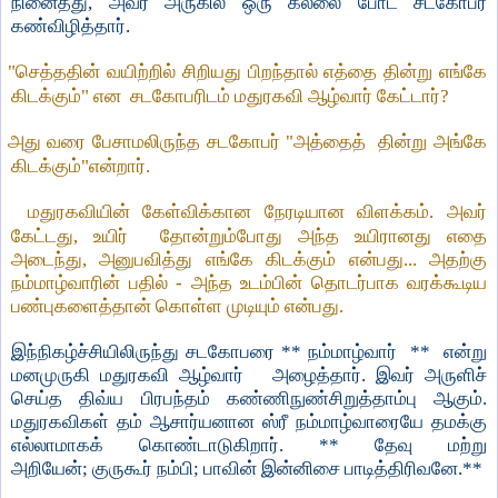
நினைத்து
,
அவர் அருகில் ஒரு கல்லை போட சடகோபர்
கண்விழித்தார்.
"
செத்ததின் வயிற்றில் சிறியது பிறந்தால் எத்தை தின்று எங்கே
கிடக்கும்" என சடகோபரிடம் மதுரகவி ஆழ்வார் கேட்டார்?
அது வரை பேசாமலிருந்த சடகோபர் "அத்தைத் தின்று அங்கே
கிடக்கும்"என்றார்.
மதுரகவியின் கேள்விக்கான நேரடியான விளக்கம். அவர்
கேட்டது
,
உயிர்
தோன்றும்போது அந்த உயிரானது எதை
அடைந்து
,
அனுபவித்து எங்கே கிடக்கும் என்பது... அதற்கு
நம்மாழ்வாரின் பதில் - அந்த உடம்பின் தொடர்பாக வரக்கூடிய
பண்புகளைத்தான் கொள்ள முடியும் என்பது.
இந்நிகழ்ச்சியிலிருந்து சடகோபரை ** நம்மாழ்வார்
**
என்று
மனமுருகி
மதுரகவி ஆழ்வார் அழைத்தார். இவர் அருளிச்
செய்த திவ்ய பிரபந்தம் கண்ணிநுண்சிறுத்தாம்பு ஆகும்.
மதுரகவிகள் தம் ஆசார்யனான ஸ்ரீ நம்மாழ்வாரையே தமக்கு
எல்லாமாகக் கொண்டாடுகிறார். ** தேவு மற்று
அறியேன்
;
குருகூர் நம்பி; பாவின் இன்னிசை பாடித்திரிவனே.
**