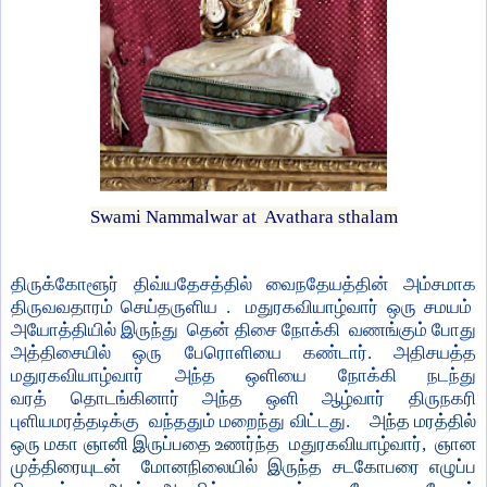
Swami Nammalwar at Avathara sthalam
திருக்கோளூர் திவ்யதேசத்தில் வைநதேயத்தின் அம்சமாக
திருவவதாரம் செய்தருளிய . மதுரகவியாழ்வார் ஒரு சமயம்
அயோத்தியில் இருந்து தென் திசை நோக்கி வணங்கும் போது
அத்திசையில் ஒரு பேரொளியை கண்டார். அதிசயத்த
மதுரகவியாழ்வார் அந்த ஒளியை நோக்கி நடந்து
வரத் தொடங்கினார் அந்த ஒளி ஆழ்வார் திருநகரி
புளியமரத்தடிக்கு வந்ததும் மறைந்து விட்டது
.
அந்த மரத்தில்
ஒரு மகா ஞானி இருப்பதை உணர்ந்த மதுரகவியாழ்வார்
,
ஞான
முத்திரையுடன் மோனநிலையில் இருந்த சடகோபரை எழுப்ப