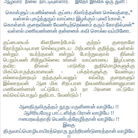
ஆழ்வார்
நிலை
நாட்டியுள்ளார்.
இதோ
இங்கே
ஒரு
துளி
:
,*
கொள்ளும்
பயனில்லைக்
குப்பை
கிளர்த்தன்ன
செல்வத்தை
,*
வள்ளல்
புகழ்ந்துநும்
வாய்மை
இழக்கும்
புலவீ
ர்காள்
,
*
கொள்ளக்
குறைவிலன்
வேண்டிற்றெல்லாம்
தரும்
கோதில்
என்
.
வள்ளல்
மணிவண்ணன்
தன்னைக்
கவி
சொல்ல
வம்மினோ
குப்பையைக் கிளறினாற்போல் குற்றம் குறைகளே
தோற்றும்படியான செல்வமுடைய
அற்பரைக் குறித்து, வள்ளல்
என்றும்
உயர்ந்தவன் என்றும் போற்றுவதால்
நீங்கள்
பெறும்பலன் சிறிதுமில்லை. உங்கள்
வாய்மையை
இழப்பதை
தவிர;
நீங்கள்
பாடுகிற துதிமொழிகளுக்கு
மிகப்பொருத்தமானவன் -
பக்தர்களுக்கு வேண்டிய
எல்லாவற்றையும் தந்தருள்பவனும்
எவ்வித குறைகளும்
இல்லாதவன்
ஆன மிக சிறப்பான நீலமணிவண்ணனுமான
மணிவண்ணன் மட்டுமே;
நம் நா அவனை மட்டுமே
எவ்வெப்பொதும் துதிபாட வேண்டும் !
ஆனதிருவிருத்தம்
நூறு
மருளினான்
வாழியே
!!
ஆசிரியமேழு
பாட்டளித்த
பிரான்
வாழியே
!!
ஈனமறவந்தாதி
யெண்பத்தேழீந்தான்
வாழியே
!!
இலகு
திருவாய்மொழியாயிரத்தொரு
நூற்றிரண்டுரைத்தான்
வாழியே
!!