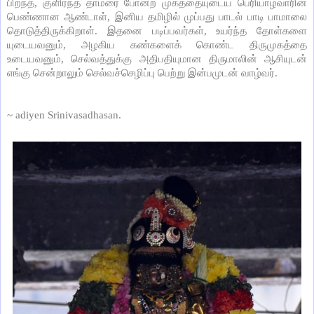
பிறந்த
,
குளிர்ந்த
தாமரை
போன்ற
முகத்தையுடைய
பெரியாழ்வாரின்
பெண்ணான
ஆண்டாள்
,
இனிய
தமிழில்
முப்பது
பாடல்
பாடி
பாமாலை
தொடுத்திருக்கிறாள்
.
இதனை
படிப்பவர்கள்
,
உயர்ந்த
தோள்களை
யுடையவனும்
,
அழகிய
கண்களைக்
கொண்ட
திருமுகத்தை
உடையவனும்
,
செல்வத்துக்கு
அதிபதியுமான
திருமாலின்
ஆசியுடன்
எங்கு
சென்றாலும்
செல்வச்செழிப்பு
பெற்று
இன்பமுடன்
வாழ்வர்
.
~ adiyen Srinivasadhasan.