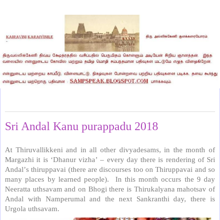
Monday, January 15, 2018
Sri Andal Kanu purappadu 2018
At Thiruvallikkeni and in all other divyadesams, in the month of
Margazhi it is
‘
Dhanur vizha
’
–
every day there is rendering of Sri
Andal
’
s thiruppavai (there are discourses too on Thiruppavai and so
many places by learned people). In this month occurs the 9 day
Neeratta uthsavam and on Bhogi there is Thirukalyana mahotsav of
Andal with Namperumal and the next Sankranthi day, there is
Urgola uthsavam.