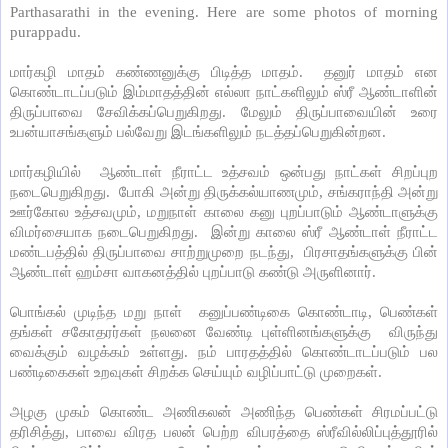
Parthasarathi in the evening. Here are some photos of morning
purappadu.
மார்கழி
மாதம்
கண்ணனுக்கு
பிடித்த
மாதம்
.
தனுர்
மாதம்
என
கொண்டாடப்படும்
இம்மாதத்தின்
எல்லா
நாட்களிலும்
ஸ்ரீ
ஆண்டாளின்
திருப்பாவை
சேவிக்கப்பெறுகிறது
.
மேலும்
திருப்பாவையின்
உரை
உபன்யாசங்களும்
பல்வேறு
இடங்களிலும்
நடத்தப்பெறுகின்றன
.
மார்கழியில்
ஆண்டாள்
நீராட்ட
உத்சவம்
ஒன்பது
நாட்கள்
சிறப்புற
நடைபெறுகிறது
.
போகி
அன்று
திருக்கல்யாணமும்
,
சங்கராந்தி
அன்று
ஊர்கோல
உத்சவமும்
,
மறுநாள்
காலை
கனு
புறப்பாடும்
ஆண்டாளுக்கு
விமர்சையாக
நடைபெறுகிறது
.
இன்று
காலை
ஸ்ரீ
ஆண்டாள்
நீராட்ட
மண்டபத்தில்
திருப்பாவை
சாற்றுமுறை
நடந்து
,
பிரசாதங்களுக்கு
பின்
ஆண்டாள்
ஹம்சா
வாகனத்தில்
புறப்பாடு
கண்டு
அருளினார்
.
பொங்கல்
முடிந்த
மறு
நாள்
கனுப்பண்டிகை
கொண்டாடி
,
பெண்கள்
தங்கள்
சகோதரர்கள்
நலனை
வேண்டி
புள்ளினங்களுக்கு
விருந்து
வைக்கும்
வழக்கம்
உள்ளது
.
நம்
பாரதத்தில்
கொண்டாடப்படும்
பல
பண்டிகைகள்
உறவுகள்
சிறக்க
செய்யும்
வழிப்பாட்டு
முறைகள்
.
அழகு
முகம்
கொண்ட
அணிகலன்
அணிந்த
பெண்கள்
சிரமப்பட்டு
தரிசித்து
,
பாவை
விரத
பலன்
பெற்ற
விபரத்தை
ஸ்ரீவில்லிப்புத்தூரில்