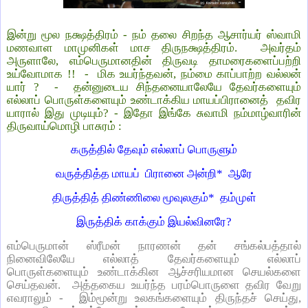
இன்று மூல நக்ஷத்திரம் - நம் தலை சிறந்த ஆசார்யர் ஸ்வாமி
மணவாள மாமுனிகள் மாச திருநக்ஷத்திரம். அவர்தம்
அருளாலே, எம்பெருமானதின் திருவடி தாமரைகளைப்பற்றி
உய்வோமாக !! - மிக உயர்ந்தவன், நம்மை காப்பாற்ற வல்லன்
யார் ? - தன்னுடைய சிந்தனையாலேயே தேவர்களையும்
எல்லாப் பொருள்களையும் உண்டாக்கிய மாயப்பிரானைத் தவிர
யாரால் இது முடியும்? - இதோ இங்கே சுவாமி நம்மாழ்வாரின்
திருவாய்மொழி பாசுரம் :
கருத்தில் தேவும் எல்லாப் பொருளும்
வருத்தித்த மாயப் பிரானை அன்றி* ஆரே
திருத்தித் திண்ணிலை மூவுலகும்* தம்முள்
இருத்திக் காக்கும் இயல்வினரே?
எம்பெருமான் ஸ்ரீமன் நாரணன் தன் சங்கல்பத்தால்
நினைவிலேயே எல்லாத் தேவர்களையும் எல்லாப்
பொருள்களையும் உண்டாக்கின ஆச்சரியமான செயல்களை
செய்தவன். அத்தகைய உயர்ந்த பரம்பொருளை தவிர வேறு
எவராலும் - இம்மூன்று உலகங்களையும் திருந்தச் செய்து,