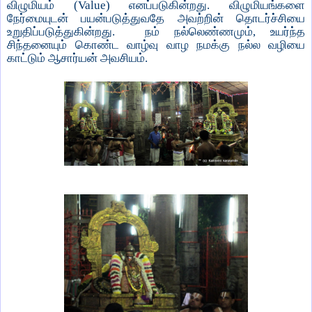
விழுமியம் (Value) எனப்படுகின்றது. விழுமியங்களை
நேர்மையுடன் பயன்படுத்துவதே அவற்றின் தொடர்ச்சியை
உறுதிப்படுத்துகின்றது. நம் நல்லெண்ணமும், உயர்ந்த
சிந்தனையும் கொண்ட வாழ்வு வாழ நமக்கு நல்ல வழியை
காட்டும் ஆசார்யன் அவசியம்.