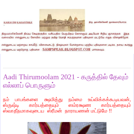
Thursday, July 22, 2021
Aadi Thirumoolam 2021 - கருத்தில் தேவும்
எல்லாப் பொருளும்
நம் பாபங்களை க்ஷமித்து நம்மை உய்விக்கக்கூடியவன்,
ஸ்ருஷ்டி கார்யத்தையும் ஸம்ரக்ஷண கார்யத்தையும்
ஸ்வாதீநமாகவுடைய ஸ்ரீமன் நாராயணன் மட்டுமே !!