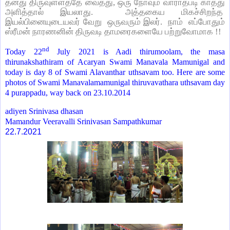
தனது திருவுள்ளத்தே வைத்து, ஒரு நோவும் வாராதபடி காத்து
அளித்தால் இயலாது. அத்தகைய மிகச்சிறந்த
இயல்பினையுடையவர் வேறு ஒருவரும் இலர். நாம் எப்போதும்
ஸ்ரீமன் நாரணனின் திருவடி தாமரைகளையே பற்றுவோமாக !!
nd
Today 22
July 2021 is Aadi thirumoolam, the masa
thirunakshathiram of Acaryan Swami Manavala Mamunigal and
today is day 8 of Swami Alavanthar uthsavam too. Here are some
photos of Swami Manavalamamunigal thiruvavathara uthsavam day
4 purappadu, way back on 23.10.2014
adiyen Srinivasa dhasan
Mamandur Veeravalli Srinivasan Sampathkumar
22.7.2021