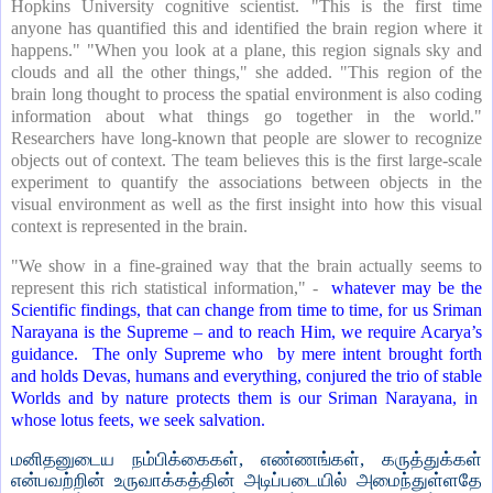
Hopkins University cognitive scientist. "This is the first time
anyone has quantified this and identified the brain region where it
happens." "When you look at a plane, this region signals sky and
clouds and all the other things," she added. "This region of the
brain long thought to process the spatial environment is also coding
information about what things go together in the world."
Researchers have long-known that people are slower to recognize
objects out of context. The team believes this is the first large-scale
experiment to quantify the associations between objects in the
visual environment as well as the first insight into how this visual
context is represented in the brain.
"We show in a fine-grained way that the brain actually seems to
represent this rich statistical information," -
whatever may be the
Scientific findings, that can change from time to time, for us Sriman
Narayana is the Supreme – and to reach Him, we require Acarya’s
guidance. The only Supreme who by mere intent brought forth
and holds Devas, humans and everything, conjured the trio of stable
Worlds and by nature protects them is our Sriman Narayana, in
whose lotus feets, we seek salvation.
மனிதனுடைய நம்பிக்கைகள், எண்ணங்கள், கருத்துக்கள்
என்பவற்றின் உருவாக்கத்தின் அடிப்படையில் அமைந்துள்ளதே