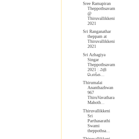
Sree Ramapiran
Theppothsavam
@
Thiruvallikkeni
2021
Sri Ranganathar
theppam at
Thiruvallikkeni
2021
Sri Azhagiya
Singar
Theppothsavam
2021 : அரி
பொங்க...
Thirumalai
Ananthazhwan
967
ThiruVavathara
Mahoth...
Thiruvallikkeni
Sri
Parthasarathi
Swami
theppothsa...
Thiruvallikkeni