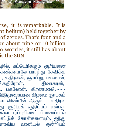
se, it is remarkable. It is
ent helium) held together by
 of zeroes. That’s four and a
or about nine or 10 billion
o worries, it still has about
is the SUN.
ல், சுட்டெரிக்கும் சூரியனை
ண்களாலே பார்த்து சேவிக்க
், கதிரவன், ஞாயிறு, பகலவன்,
 செங்கதிரோன், திவாகரன்,
ரி, பகலோன், கிரணமாலி, - - -
ர விடுமுறையான கிழமை ஞாபகம்
ள்ள விண்மீன் ஆகும். கதிரவ
 சூரியக் குடும்பம் என்பது
ள்ள ஈர்ப்புவிசைப் பிணைப்பால்
எட்டுக் கோள்களையும், ஐந்து
களாவிய வானியல் ஒன்றியம்