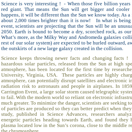
Science is very interesting ! - When those five billion years
red giant. That means the Sun will get bigger and cooler
happens, it will be different than the Sun we know today. As a
about 2,000 times brighter than it is now! In what is being 
event, scientists are projecting that the Sun will be an unus
2050. Earth is bound to become a dry, scorched rock, as our
What’s more, as the Milky Way and Andromeda galaxies collid
rest of our solar system) are expected to be hurled outward, aw
the outskirts of a new large galaxy created in the collision.
Science keeps throwing newer facts and changing facts !
hazardous solar particles, released from the Sun at high sp
atmosphere, has been located for the first time by resear
University, Virginia, USA. These particles are highly charg
atmosphere, can potentially disrupt satellites and electronic i
radiation risk to astronauts and people in airplanes. In 18
Carrington Event, a large solar storm caused telegraphic sys
to fail. With the modern world so reliant on electronic infrastru
much greater. To minimize the danger, scientists are seeking 
of particles are produced so they can better predict when they
study, published in Science Advances, researchers analy
energetic particles heading towards Earth, and found they 
plasma located low in the Sun’s corona, close to the middle r
the chromosphere.