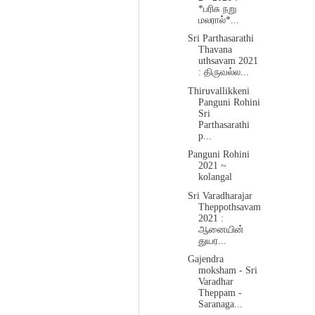
*பரிசு நறு
மலரால்*...
Sri Parthasarathi
Thavana
uthsavam 2021
: திருவல்ல...
Thiruvallikkeni
Panguni Rohini
Sri
Parthasarathi
p...
Panguni Rohini
2021 ~
kolangal
Sri Varadharajar
Theppothsavam
2021 :
ஆனையின்
துயர...
Gajendra
moksham - Sri
Varadhar
Theppam -
Saranaga...