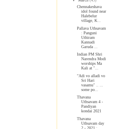
▼
March
(43)
Chennakeshava
idol found near
Halebelur
village, K...
Pallava Uthsavam
: Panguni
Uthiram
Kannadi
Garuda ...
Indian PM Shri
Narendra Modi
worships Ma
Kali at "...
“Adi vo alladi vo
Sri Hari
vasamu" .. ...
some po...
Thavana
Uthsavam 4 -
Pandiyan
kondai 2021
Thavana
Uthsavam day
2 - 2021 :