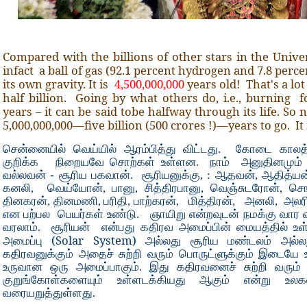
Compared with the billions of other stars in the Univer
infact a ball of gas (92.1 percent hydrogen and 7.8 perc
its own gravity. It is
4,500,000,000
years old! That's a lot
half billion. Going by what others do, i.e., burning f
years – it can be said tobe halfway through its life. So n
5,000,000,000—five billion (500 crores !)—years to go. It 
சென்னையில் வெய்யில் ஆரம்பித்து விட்டது. கோடை காலத்தி
குறிக்க நிறையவே சொற்கள் உள்ளன. நாம் அனுதினமும் க
வல்லவன் - சூரிய பகவான். சூரியனுக்கு, : ஆதவன், ஆதித்யன
கனலி, வெய்யோன், பானு, சித்திரபானு, வெஞ்சுடரோன்,
தினகரன், தினமணி, பரிதி, பாற்கரன், மித்திரன், அனலி, அல
என பற்பல பெயர்கள் உண்டு. ஞாயிறு என்றவுடன் நமக்கு வா
வரலாம். சூரியன் என்பது கதிரவ அமைப்பின் மையத்தில் உ
(Solar System)
அமைப்பு
அல்லது சூரிய மண்டலம் அல்லது
கதிரவனுக்கும் அதைச் சுற்றி வரும் பொருட்ளுக்கும் இடையே உ
உருவான ஒரு அமைப்பாகும். இது கதிரவனைச் சுற்றி வரும் 
குறுங்கோள்களையும் உள்ளடக்கியது ஆகும் என்று உல
வரையறுத்துள்ளது.