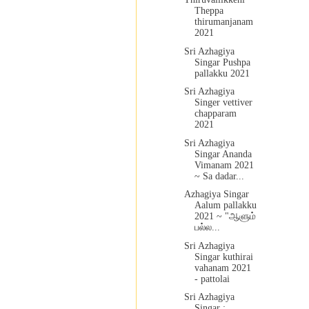
Theppa
thirumanjanam
2021
Sri Azhagiya
Singar Pushpa
pallakku 2021
Sri Azhagiya
Singer vettiver
chapparam
2021
Sri Azhagiya
Singar Ananda
Vimanam 2021
~ Sa dadar...
Azhagiya Singar
Aalum pallakku
2021 ~ "ஆளும்
பல்ல...
Sri Azhagiya
Singar kuthirai
vahanam 2021
- pattolai
Sri Azhagiya
Singar :