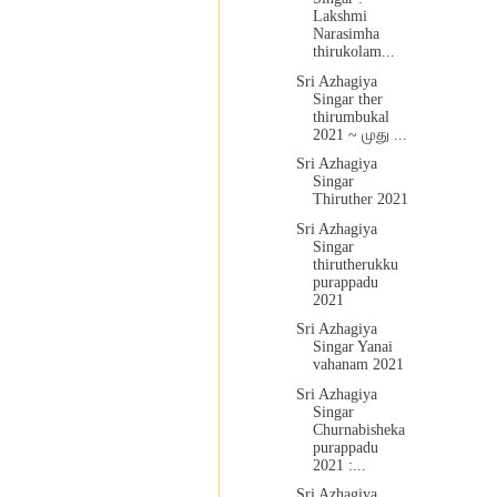
Lakshmi
Narasimha
thirukolam...
Sri Azhagiya
Singar ther
thirumbukal
2021 ~ முது ...
Sri Azhagiya
Singar
Thiruther 2021
Sri Azhagiya
Singar
thirutherukku
purappadu
2021
Sri Azhagiya
Singar Yanai
vahanam 2021
Sri Azhagiya
Singar
Churnabisheka
purappadu
2021 :...
Sri Azhagiya