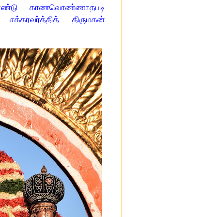
கொண்டு காணவொண்ணாதபடி
சக்கரவர்த்தித் திருமகன்