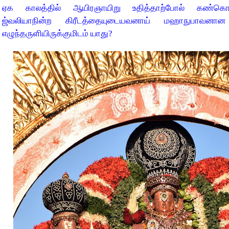
ஏக காலத்தில் ஆயிரஞாயிறு உதித்தாற்போல் கண்
ஜ்வலியாநின்ற கிரீடத்தையுடையவனாய் மஹாநுபாவனான 
எழுந்தருளியிருக்குமிடம் யாது?