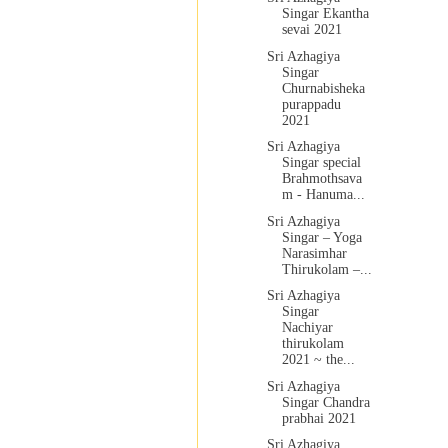
Singar Ekantha
sevai 2021
Sri Azhagiya
Singar
Churnabisheka
purappadu
2021
Sri Azhagiya
Singar special
Brahmothsava
m - Hanuma...
Sri Azhagiya
Singar – Yoga
Narasimhar
Thirukolam –...
Sri Azhagiya
Singar
Nachiyar
thirukolam
2021 ~ the...
Sri Azhagiya
Singar Chandra
prabhai 2021
Sri Azhagiya