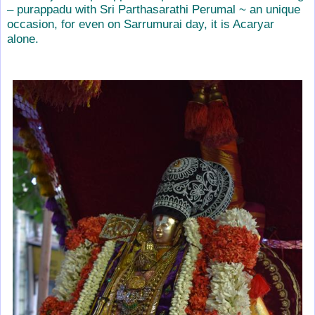
– purappadu with Sri Parthasarathi Perumal ~ an unique
occasion, for even on Sarrumurai day, it is Acaryar
alone.