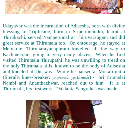
Udayavar was the incarnation of Adisesha, born with divine
blessing of Triplicane, born in Sriperumpudur, learnt at
Thirukachi, served Namperumal at Thiruvarangam and did
great service at Thirumala too.
On entourage, he stayed at
Melukote, Thirunarayanapuram travelled all the way to
Kachmeeram, going to very many places.
When he first
visited Thirumala Thirupathi, he was unwilling to tread on
the holy Thirumala hills, known to be the body of Adisesha
and kneeled all the way.
While he paused at Mokali mitta
(literally knee-breaker:
) -
Sri Tirumalai
முழங்கால் முறிச்சான்
Nambi and Ananthazhwar, reached out to him.
It is at
Thirumala, his first work
"Vedanta Sangraha" was made.