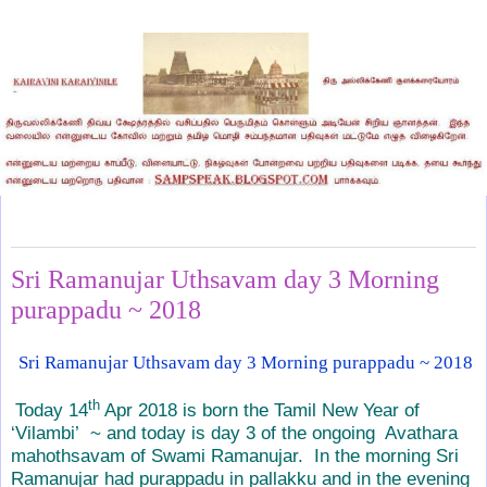
Saturday, April 14, 2018
Sri Ramanujar Uthsavam day 3 Morning
purappadu ~ 2018
Sri Ramanujar Uthsavam day 3 Morning purappadu ~ 2018
th
Today 14
Apr 2018 is born the Tamil New Year of
‘Vilambi’
~ and today is day 3 of the ongoing
Avathara
mahothsavam of Swami Ramanujar.
In the morning Sri
Ramanujar had purappadu in pallakku and in the evening