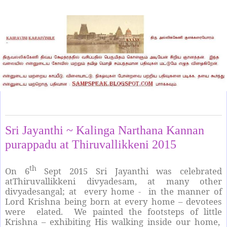
Thursday, September 10, 2015
Sri Jayanthi ~ Kalinga Narthana Kannan
purappadu at Thiruvallikkeni 2015
th
On 6
Sept 2015 Sri Jayanthi was celebrated
atThiruvallikkeni divyadesam, at many other
divyadesangal; at every home - in the manner of
Lord Krishna being born at every home – devotees
were elated. We painted the footsteps of little
Krishna – exhibiting His walking inside our home,