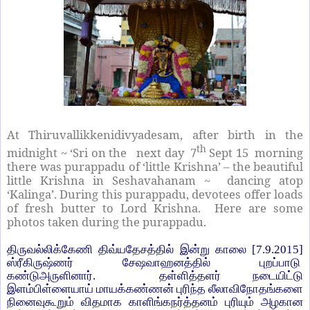
At Thiruvallikkenidivyadesam, after birth in the
th
midnight ~ ‘Sri on the next day 7
Sept 15 morning
there was purappadu of ‘little Krishna’ – the beautiful
little Krishna in Seshavahanam ~ dancing atop
‘Kalinga’. During this purappadu, devotees offer loads
of fresh butter to Lord Krishna. Here are some
photos taken during the purappadu.
திருவல்லிக்கேணி திவ்யதேசத்தில் இன்று காலை [7.9.2015]
ஸ்ரீகிருஷ்ணர் சேஷவாஹனத்தில் புறப்பாடு
கண்டுஅருளினார். தள்ளித்தளர் நடையிட்டு
இளம்பிள்ளையாய் மாயக்கண்ணன் புரிந்த லீலாவிநோதங்களை
நினைவுகூறும் விதமாக காளிங்கநர்த்தனம் புரியும் அழகான