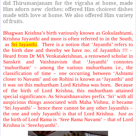
did Thirumanjanam for the vigraha at home, made
Him adorn new clothes; offered Him choicest dishes
made with love at home. We also offered Him variety
of fruits.
Bhagwan Krishna’s birth variously known as Gokulashtami,
Krishna Jayanthi and more is often referred to in the South,
as
Sri Jayanthi
. There is a notion that ‘Jayanthi’ refers to
the birth date and thereby we have no. of Jayanthis !!! -
Heard from Dr MA Venkatakrishnan, a renowned scholar in
Sanskrit and Vaishnavism that ‘Jayanthi’ connotes
‘muhurtham’ – among the various muhurthams i.e., the
classification of time – one occurring between ‘Ashtami
closer to Navami’ and on Rohini is known as ‘Jayanthi’ and
it was on this muhurtham Lord Krishna was born. Because
of the birth of Lord Krishna, this muhurtham attained
special significance. As Srivaishnavaites prefix ‘Sri’ with all
auspicious things associated with Maha Vishnu, it became
‘Sri Jayanthi’ – hence there cannot be any other Jayanthis –
the one and only Jayanthi is that of Lord Krishna. Just as
the birth of Lord Rama is ‘Sree Rama Navami’ – that of Lord
Krishna is ‘SreeJayanthi’.