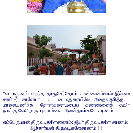
"வடமதுரைப் பிறந்த தாதுசேர்தோள் கண்ணனல்லால் இல்லை
கண்டீர் சரணே." : வடமதுரையிலே அவதவதரித்த,
மாலையணிந்த, தோள்களையுடைய கண்ணனைத் தவிர
நமக்கு வேறொரு புகலில்லை. அவன்தாள்களே சரணம்.
எம்பெருமான் திருவடிகளேசரணம்; ஜீயர் திருவடிகளே சரணம்;
ஆச்சார்யன் திருவடிகளேசரணம் !!!