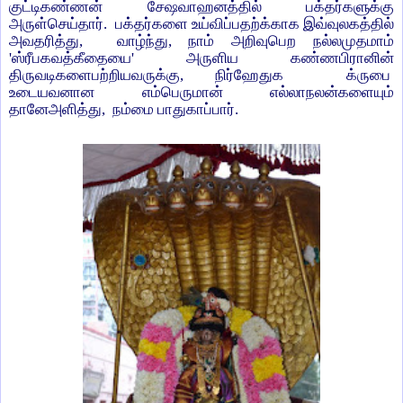
குட்டி
கண்ணன் சேஷவாஹனத்தில் பக்தர்களுக்கு
அருள்செய்தார். பக்தர்களை உய்விப்பதற்க்காக இவ்வுலகத்தில்
அவதரித்து, வாழ்ந்து, நாம் அறிவுபெற நல்லமுதமாம்
'ஸ்ரீபகவத்கீதையை' அருளிய கண்ணபிரானின்
திருவடிகளைபற்றியவருக்கு, நிர்ஹேதுக க்ருபை
உடையவனான எம்பெருமான் எல்லாநலன்களையும்
தானேஅளித்து, நம்மை பாதுகாப்பார்.