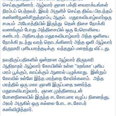
செய்தருளினார். ஆழ்வார் ஞான பக்தி வைராக்யங்கள்
நிரம்பப் பெற்றவர். இவர் அருளிச் செய்த திவ்ய பிரபந்தம்
கண்ணிநுண்சிறுத்தாம்பு ஆகும்.
மதுரகவியாழ்வார்ஒரு
சமயம் அயோத்தியில் இருந்து தென் திசை நோக்கி
வணங்கும் போது அத்திசையில் ஒரு பேரொளியை
கண்டார். அதிசயத்த மதுரகவியாழ்வார் அந்த ஒளியை
நோக்கி நடந்து வரத்
தொடங்கினார் அந்த ஒளி ஆழ்வார்
திருநகரி புளியமரத்தடிக்கு வந்ததும் மறைந்து விட்டது
.
நவதிருப்பதிகளில் ஒன்றான ஆழ்வார் திருநகரி
ஆதிநாதர் ஆழ்வார் கோயிலில் உள்ள "உறங்கா
'
புளிய
மரம் பூக்கும்
,
காய்க்கும் ஆனால் பழுக்காது. இன்றும்
கோவில் உள்ளே இந்த மரத்தை சேவிக்கலாம்.
அந்த
மரத்தில் ஒரு மகா ஞானி இருப்பதை உணர்ந்த
மதுரகவியாழ்வார்
,
ஞான முத்திரையுடன்
மோனநிலையில் இருந்த சடகோபரை எழுப்ப நினைத்து
,
அவர் அருகில் ஒரு கல்லை போட சடகோபர்
கண்விழித்தார்.