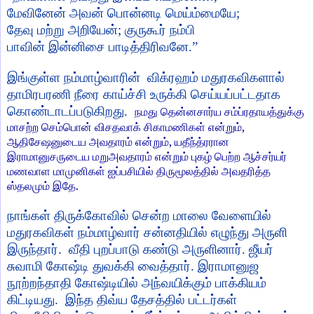
மேவினேன் அவன் பொன்னடி மெய்ம்மையே
;
தேவு மற்று அறியேன்
;
குருகூர் நம்பி
பாவின் இன்னிசை பாடித்திரிவனே.
”
இங்குள்ள நம்மாழ்வாரின் விக்ரஹம் மதுரகவிகளால்
தாமிரபரணி நீரை காய்ச்சி உருக்கி செய்யப்பட்டதாக
கொண்டாடப்படுகிறது.
நமது
தென்னசார்ய
சம்ப்ர
தா
ய
த்
துக்கு
,
மாசற்ற
செம்பொன்
விசதவாக்
சிகாமணிகள்
என்றும்
,
ஆதிசேஷனுடைய
அவதாரம்
என்றும்
யதீந்த்ரரான
இராமானுசருடைய
மறுஅவதாரம்
என்றும்
புகழ்
பெற்ற
ஆச்சர்யர்
மணவாள
மாமுனிகள்
ஐப்பசியில்
திருமூலத்தில்
அவதரித்த
.
ஸ்தலமும்
இதே
நாங்கள் திருக்கோவில் சென்ற மாலை வேளையில்
மதுரகவிகள் நம்மாழ்வார் சன்னதியில் எழுந்து அருளி
இருந்தார். வீதி புறப்பாடு கண்டு அருளினார். ஜீயர்
சுவாமி கோஷ்டி துவக்கி வைத்தார். இராமானுஜ
நூற்றந்தாதி கோஷ்டியில் அந்வயிக்கும் பாக்கியம்
கிட்டியது. இந்த திவ்ய தேசத்தில் பட்டர்கள்