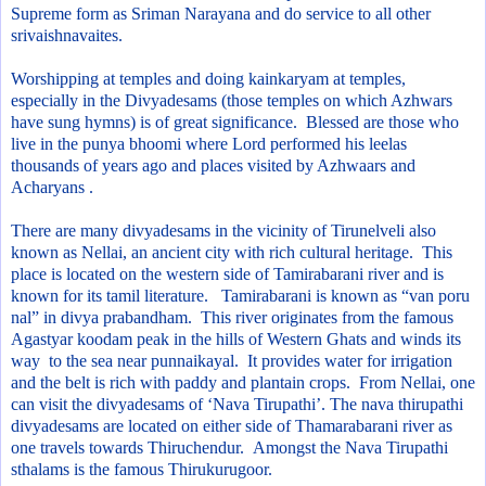
Supreme form as Sriman Narayana and do service to all other
srivaishnavaites.
Worshipping at temples and doing kainkaryam at temples,
especially in the Divyadesams (those temples on which Azhwars
have sung hymns) is of great significance. Blessed are those who
live in the punya bhoomi where Lord performed his leelas
thousands of years ago and places visited by Azhwaars and
Acharyans .
There are many divyadesams in the vicinity of Tirunelveli also
known as Nellai, an ancient city with rich cultural heritage. This
place is located on the western side of Tamirabarani river and is
known for its tamil literature. Tamirabarani is known as “van poru
nal” in divya prabandham. This river originates from the famous
Agastyar koodam peak in the hills of
Western Ghats
and winds its
way to the sea near punnaikayal. It provides water for irrigation
and the belt is rich with paddy and plantain crops.
From Nellai, one
can visit the divyadesams of ‘Nava Tirupathi’. The nava thirupathi
divyadesams are located on either side of Thamarabarani river as
one travels towards Thiruchendur. Amongst the Nava Tirupathi
sthalams is the famous Thirukurugoor.