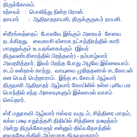
திருக்கோலம்.
உற்சவர் : பொலிந்து நின்ற பிரான்.
தாயார்
: ஆதிநாதநாயகி
,
திருக்குருகூர் நாயகி.
ஸ்ரீரங்கத்தைப் போலவே இங்கும் அரையர் சேவை
நடக்கிறது. வைகாசி விசாக நட்சத்திரத்தில் காரி
மாறனுக்கும் உடயநங்கைக்கும்
(இவர்
திருவண்பரிசரத்தில் பிறந்தவர்) - நம்மாழ்வார்
அவதரித்தார். இவர் பிறந்த போது அழவே இல்லையாம்.
சடம் என்றால் காற்று. வாயுவை முறிததனால் சடகோபன்
என பெயர் பெற்றாராம். இந்த சடகோபர் ஆழ்வார்
திருநகரி ஆதிநாதர் ஆழ்வார் கோயிலில் உள்ள புளிய மர
பொந்தில் எந்த அசைவுகளும் இல்லாமல் வாசம்
செய்தார்.
ஸ்ரீ மதுரகவி ஆழ்வார் ஈஸ்வர வருடம்
,
சித்திரை மாதம்
,
சுக்ல பக்ஷ சதுர்த்தசி திதியில் சித்திரை நக்ஷத்ரம்
அன்று திருக்கோளூர் என்னும் திவ்யதேசத்தில்
வைநதேயத்தின் அம்சமாக திருவவதாரம்