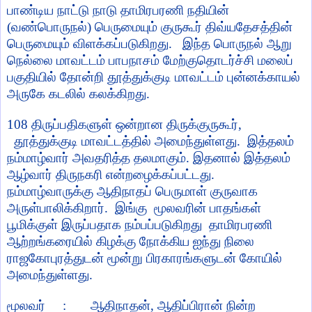
பாண்டிய நாட்டு நாடு தாமிரபரணி நதியின்
(வண்பொருநல்) பெருமையும் குருகூர் திவ்யதேசத்தின்
பெருமையும் விளக்கப்படுகிறது.
இந்த பொருநல் ஆறு
நெல்லை மாவட்டம் பாபநாசம் மேற்குதொடர்ச்சி மலைப்
பகுதியில் தோன்றி தூத்துக்குடி மாவட்டம் புன்னக்காயல்
அருகே கடலில் கலக்கிறது.
108
திருப்பதிகளுள் ஒன்றான திருக்குருகூர்
,
தூத்துக்குடி மாவட்டத்தில் அமைந்துள்ளது.
இத்தலம்
நம்மாழ்வார் அவதரித்த தலமாகும். இதனால் இத்தலம்
ஆழ்வார் திருநகரி என்றழைக்கப்பட்டது.
நம்மாழ்வாருக்கு ஆதிநாதப் பெருமாள் குருவாக
அருள்பாலிக்கிறார்.
இங்கு மூலவரின் பாதங்கள்
பூமிக்குள் இருப்பதாக நம்பப்படுகிறது தாமிரபரணி
ஆற்றங்கரையில் கிழக்கு நோக்கிய ஐந்து நிலை
ராஜகோபுரத்துடன் மூன்று பிரகாரங்களுடன் கோயில்
அமைந்துள்ளது.
மூலவர் : ஆதிநாதன்
,
ஆதிப்பிரான் நின்ற