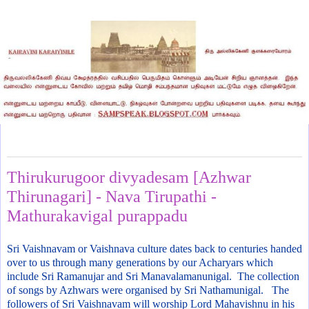
Monday, February 28, 2011
Thirukurugoor divyadesam [Azhwar
Thirunagari] - Nava Tirupathi -
Mathurakavigal purappadu
Sri Vaishnavam or Vaishnava culture dates back to centuries handed
over to us through many generations by our Acharyars which
include Sri Ramanujar and Sri Manavalamanunigal. The collection
of songs by Azhwars were organised by Sri Nathamunigal. The
followers of Sri Vaishnavam will worship Lord Mahavishnu in his