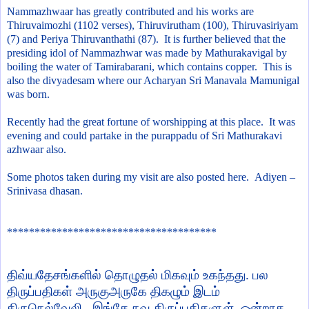
Nammazhwaar has greatly contributed and his works are
Thiruvaimozhi (1102 verses), Thiruvirutham (100), Thiruvasiriyam
(7) and Periya Thiruvanthathi (87).
It is further believed that the
presiding idol of Nammazhwar was made by Mathurakavigal by
boiling the water of Tamirabarani, which contains copper. This is
also the divyadesam where our Acharyan Sri Manavala Mamunigal
was born.
Recently had the great fortune of worshipping at this place. It was
evening and could partake in the purappadu of Sri Mathurakavi
azhwaar also.
Some photos taken during my visit are also posted here.
Adiyen –
Srinivasa dhasan.
**************************************
திவ்யதேசங்களில் தொழுதல் மிகவும் உகந்தது. பல
திருப்பதிகள் அருகுஅருகே திகழும் இடம்
திருநெல்வேலி. இங்கே நவ திருப்பதிகளுள் ஒன்றாக