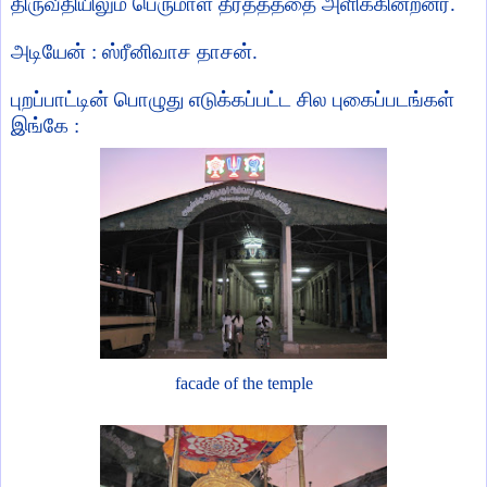
திருவீதியிலும் பெருமாள் தீர்த்தத்தை அளிக்கின்றனர்.
அடியேன் : ஸ்ரீனிவாச தாசன்.
புறப்பாட்டின் பொழுது எடுக்கப்பட்ட சில புகைப்படங்கள்
இங்கே :
facade of the temple