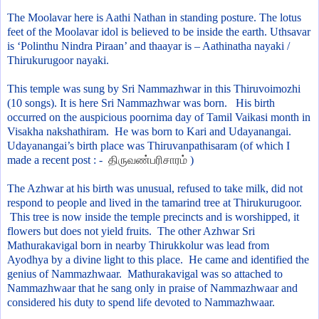
The Moolavar here is Aathi Nathan in standing posture. The lotus
feet of the Moolavar idol is believed to be inside the earth. Uthsavar
is ‘Polinthu Nindra Piraan’ and thaayar is – Aathinatha nayaki /
Thirukurugoor nayaki.
This temple was sung by Sri Nammazhwar in this Thiruvoimozhi
(10 songs). It is here Sri Nammazhwar was born. His birth
occurred on the auspicious poornima day of Tamil Vaikasi month in
Visakha nakshathiram. He was born to Kari and Udayanangai.
Udayanangai’s birth place was Thiruvanpathisaram (of which I
made a recent post : -
திருவண்பரிசாரம்
)
The Azhwar at his birth was unusual, refused to take milk, did not
respond to people and lived in the tamarind tree at Thirukurugoor.
This tree is now inside the temple precincts and is worshipped, it
flowers but does not yield fruits. The other Azhwar Sri
Mathurakavigal born in nearby Thirukkolur was lead from
Ayodhya by a divine light to this place. He came and identified the
genius of Nammazhwaar. Mathurakavigal was so attached to
Nammazhwaar that he sang only in praise of Nammazhwaar and
considered his duty to spend life devoted to Nammazhwaar.