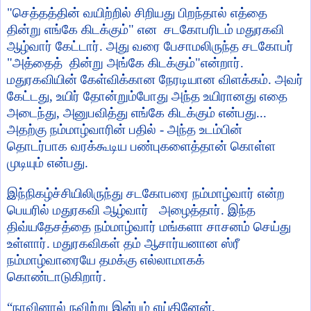
"
செத்தத்தின் வயிற்றில் சிறியது பிறந்தால் எத்தை
தின்று எங்கே கிடக்கும்" என சடகோபரிடம் மதுரகவி
ஆழ்வார் கேட்டார். அது வரை பேசாமலிருந்த சடகோபர்
"அத்தைத்
தின்று அங்கே கிடக்கும்"என்றார்.
மதுரகவியின் கேள்விக்கான நேரடியான விளக்கம். அவர்
கேட்டது
,
உயிர் தோன்றும்போது அந்த உயிரானது எதை
அடைந்து
,
அனுபவித்து எங்கே கிடக்கும் என்பது...
அதற்கு நம்மாழ்வாரின் பதில் - அந்த உடம்பின்
தொடர்பாக வரக்கூடிய பண்புகளைத்தான் கொள்ள
முடியும் என்பது.
இந்நிகழ்ச்சியிலிருந்து சடகோபரை நம்மாழ்வார் என்ற
பெயரில் மதுரகவி ஆழ்வார் அழைத்தார். இந்த
திவ்யதேசத்தை நம்மாழ்வார் மங்களா சாசனம் செய்து
உள்ளார். மதுரகவிகள் தம் ஆசார்யனான ஸ்ரீ
நம்மாழ்வாரையே தமக்கு எல்லாமாகக்
கொண்டாடுகிறார்.
“
நாவினால் நவிற்று இன்பம் எய்தினேன்
,