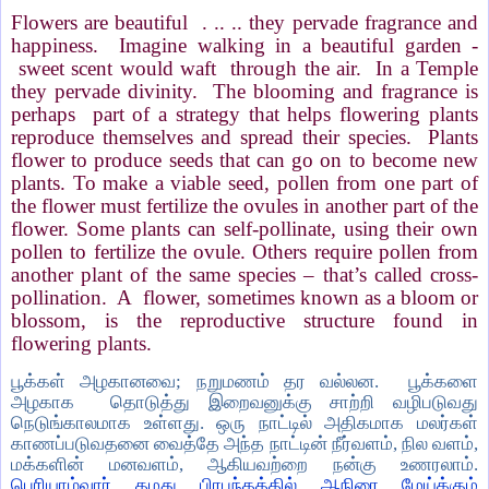
Flowers are beautiful . .. .. they pervade fragrance and
happiness. Imagine walking in a beautiful garden -
sweet scent would waft through the air. In a Temple
they pervade divinity. The blooming and fragrance is
perhaps part of a strategy that helps flowering plants
reproduce themselves and spread their species. Plants
flower to produce seeds that can go on to become new
plants. To make a viable seed, pollen from one part of
the flower must fertilize the ovules in another part of the
flower. Some plants can self-pollinate, using their own
pollen to fertilize the ovule. Others require pollen from
another plant of the same species – that’s called cross-
pollination. A flower, sometimes known as a bloom or
blossom, is the reproductive structure found in
flowering plants.
பூக்கள் அழகானவை
;
நறுமணம் தர வல்லன.
பூக்களை
அழகாக
தொடுத்து இறைவனுக்கு சாற்றி வழிபடுவது
நெடுங்காலமாக உள்ளது
.
ஒரு நாட்டில் அதிகமாக மலர்கள்
காணப்படுவதனை வைத்தே அந்த நாட்டின் நீர்வளம்
,
நில வளம்
,
மக்களின் மனவளம்
,
ஆகியவற்றை நன்கு உணரலாம்.
பெரியாழ்வார் தமது பிரபந்தத்தில் ஆநிரை மேய்க்கும்