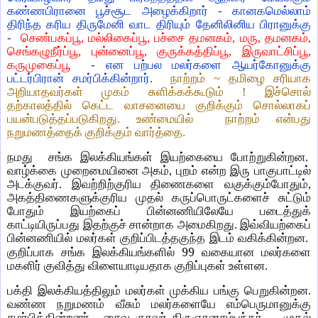
கண்ணபிரானை பூச்சூட அழைக்கிறார் - கானகமெல்லாம்
திரிந்த கரிய திருமேனி வாட திரியும் தேனிலினிய பிரானுக்கு
-
செண்பகப்பூ, மல்லிகைப்பூ, பச்சை தமனகம், மரு, தமனகம்,
செங்கழுநீர்ப்பூ, புன்னைப்பூ, குருக்கத்திப்பூ, இருவாட்சிப்பூ,
கருமுகைப்பூ
- என பற்பல மலர்களை ஆயர்கோனுக்கு
பட்டர்பிரான் சமர்பிக்கின்றார்.
நாற்றம் ~ தமிழை சரியாக
அறியாதவர்கள் முகம் சுளிக்கக்கூடும் ! இச்சொல்
தற்காலத்தில் கெட்ட வாசனையை குறிக்கும் சொல்லாகப்
பயன்படுத்தப்படுகிறது. உண்மையில் நாற்றம் என்பது
நறுமணத்தைக் குறிக்கும் வார்த்தை.
நமது சங்க இலக்கியங்கள் இயற்கையை போற்றுகின்றன.
வாழ்க்கை முறைமையினை அகம், புறம் என்ற இரு பாகுபாட்டில்
அடக்குவர். இவற்றிற்குரிய திணைகளை வகுக்கும்போதும்,
அகத்திணைகளுக்குரிய முதல் கருப்பொருட்களைச் சுட்டும்
போதும் இயற்கைப் பின்னணியிலேயே படைத்துக்
காட்டியிருப்பது இதற்குச் சான்றாக அமைகிறது. இவ்வியற்கைப்
பின்னணியில் மலர்கள் குறிப்பிடத்தகுந்த இடம் வகிக்கின்றன.
99
குறிப்பாக சங்க இலக்கியங்களில்
வகையான மலர்களை
மகளிர் குவித்து விளையாடியதாக குறிப்புகள் உள்ளன.
பக்தி இலக்கியத்திலும் மலர்கள் முக்கிய பங்கு பெறுகின்றன.
வண்ண நறுமணம் வீசும் மலர்களையே எம்பெருமானுக்கு
சமர்பிக்கின்றனர். சைவ குரவர் திருஞானசம்பந்தர் - முதல்