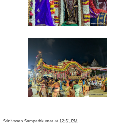
Srinivasan Sampathkumar
at
12:51 PM
Share