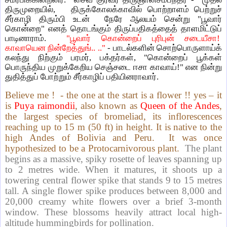
திருமுறையில், திருக்கோலக்காவில் பொற்றாளம் பெற்றுச்
சீர்காழி திரும்பி உடன் நேரே ஆலயம் சென்று "பூவார்
கொன்றை" எனத் தொடங்கும் திருப்பதிகத்தைத் தாளமிட்டுப்
பாடினாராம்.
"பூவார் கொன்றைப் புரிபுன் சடையீசா!
காவாயென நின்றேத்துங்.. .."
- பாடல்களின் சொற்பொருளாய்க்
கலந்து நிற்கும் பரமர், பக்தர்கள், "கொன்றைப் பூக்கள்
பொருந்திய முறுக்கேறிய செஞ்சடை ஈசா காவாய்!" என நின்று
துதித்துப் போற்றும் சீர்காழிப் பதியினராவார்.
Believe me ! - the one at the start is a flower !! yes – it
is
Puya raimondii
, also known as
Queen of the Andes
,
the largest species of bromeliad, its inflorescences
reaching up to 15 m (50 ft) in height. It is native to the
high Andes of Bolivia and Peru. It was once
hypothesized to be a Protocarnivorous plant.
The plant
begins as a massive, spiky rosette of leaves spanning up
to 2 metres wide. When it matures, it shoots up a
towering central flower spike that stands 9 to 15 metres
tall. A single flower spike produces between 8,000 and
20,000 creamy white flowers over a brief 3-month
window. These blossoms heavily attract local high-
altitude hummingbirds for pollination.