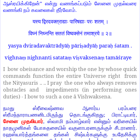
ஆஸ்ரயிக்கிறேன்” என்று வணங்கப்படும் ஸேனை முதல்வரை
வணங்கி நம் கவலைகள் தீர்வோம்.
यस्य द्विरदवक्त्राद्याः पारिषद्याः परः शतम् ।
विघ्नं निघ्नन्ति सततं विष्वक्सेनं तमाश्रये ॥ २॥
yasya dviradavaktrādyā
pāri
adyā
para
śatam .
ḥ
ṣ
ḥ
ḥ
vighna
nighnanti satata
vi
vaksena
tamāśraye
ṃ
ṃ
ṣ
ṃ
I bow obeisance and worship the one by whose quick
commands function the entire Universe right from
the Nityasuris .. .. I pray the one who always removes
obstacles and impediments (in performing ones
duties) - I bow to such a one â Vishwaksena.
நமது ஸ்ரீவைஷ்ணவ ஆசார்ய பரம்பரை
ஸ்ரீமந்நாராயணனிடமிருந்து தொடங்குகிறது; பிராட்டியார்,
சேனை முதலியார்
, ஸ்வாமி நம்மாழ்வார் என்னும் வரிசையில்
நாதமுனிகள் யோகதசையில் வகுளாபரணருக்குச் சீடரானார்.
ரஹஸ்யார்த்தங்களை தங்கள் சிஷ்யர்களுக்கு உபதேசிக்கு