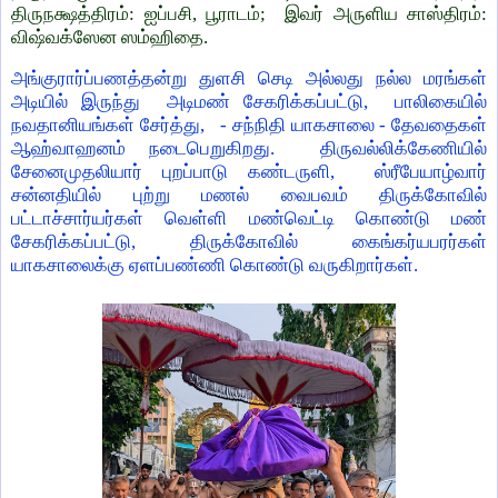
திருநக்ஷத்திரம்: ஐப்பசி, பூராடம்; இவர் அருளிய சாஸ்திரம்:
விஷ்வக்ஸேன ஸம்ஹிதை.
அங்குரார்ப்பணத்தன்று துளசி செடி அல்லது நல்ல மரங்கள்
அடியில் இருந்து அடிமண் சேகரிக்கப்பட்டு, பாலிகையில்
நவதானியங்கள் சேர்த்து, - சந்நிதி யாகசாலை - தேவதைகள்
ஆஹ்வாஹனம் நடைபெறுகிறது. திருவல்லிக்கேணியில்
சேனைமுதலியார் புறப்பாடு கண்டருளி, ஸ்ரீபேயாழ்வார்
சன்னதியில் புற்று மணல் வைபவம் திருக்கோவில்
பட்டாச்சார்யர்கள் வெள்ளி மண்வெட்டி கொண்டு மண்
சேகரிக்கப்பட்டு, திருக்கோவில் கைங்கர்யபரர்கள்
யாகசாலைக்கு ஏளப்பண்ணி கொண்டு வருகிறார்கள்.