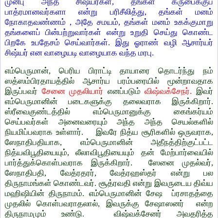
முன்பு அந்த சிஷ்யர்கள், தங்கள் க்ருபைக்குப்
பாத்ரமானவர்களா என்று பரிசீலித்து, தங்கள் மனம்
நோகாதவண்ணம் , அதே சமயம், தங்கள் மனம் உகக்குமாறு
தங்களைப் பின்பற்றுவார்கள் என்று உறுதி செய்து கொண்ட
பிறகே உபதேசம் செய்வார்கள். இது ஓராண் வழி ஆசார்யர்
சிஷ்யர் என வாழையடி வாழையாக வந்த மரபு.
எம்பெருமான்
, பெரிய பிராட்டி
தாயாரை தொடர்ந்து நம்
ஸத்ஸம்பிரதாயத்தில் ஆசார்ய பரம்பரையில் மூன்றாவதாக
இருப்பவர்
சேனை முதலியார்
எனப்படும்
விஷ்வக்சேநர்.
இவர்
எம்பெருமானின் படைகளுக்கு தலைவராக இருக்கிறார்.
ஸ்ரீவைகுண்டத்தில் எம்பெருமானுக்கு கைங்கர்யம்
செய்பவர்கள் அனைவரையும் அந்த அந்த செயல்களில்
நியமிப்பவராக உள்ளார்.
இவரே நித்ய சூரிகளில் ஒருவராக,
ஸேநாதிபதியாக, எம்பெருமானின் அதீநத்திற்குட்பட்ட
நித்யவிபூதியையும், லீலாவிபூதியையும் தன் மேற்பார்வையில்
பார்த்துக்கொள்பவராக இருக்கிறார். ஸேனை முதல்வர்,
ஸேநாதிபதி, வேத்ரதரர், வேத்ரஹஸ்தர் என்று பல
திருநாமங்கள் கொண்டவர். சூத்ரவதி என்று இவருடைய திவ்ய
மஹிஷியின் திருநாமம். எம்பெருமானின்
சேஷ
ப்ரசாதத்தை
முதலில் கொள்பவராதலால், இவருக்கு சேஷாஸனர் என்ற
திருநாமமும் உண்டு. விஷ்வக்சேனர் அவதரித்த