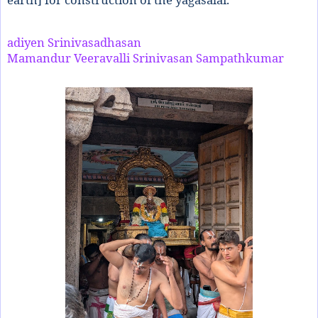
adiyen Srinivasadhasan
Mamandur Veeravalli Srinivasan Sampathkumar