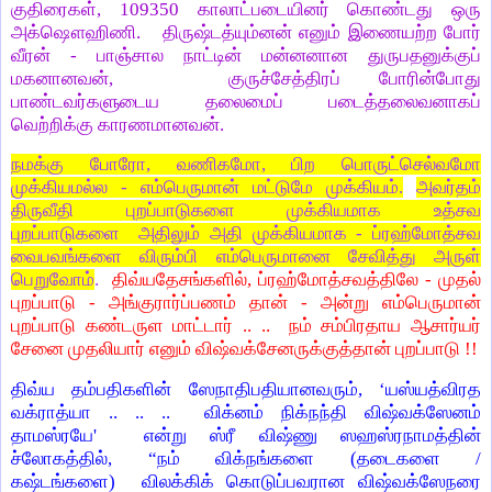
குதிரைகள், 109350 காலாட்படையினர் கொண்டது ஒரு
அக்ஷௌஹிணி. திருஷ்டத்யும்னன் எனும் இணையற்ற போர்
வீரன் - பாஞ்சால நாட்டின் மன்னனான துருபதனுக்குப்
மகனானவன், குருச்சேத்திரப் போரின்போது
பாண்டவர்களுடைய தலைமைப் படைத்தலைவனாகப்
வெற்றிக்கு காரணமானவன்.
நமக்கு போரோ, வணிகமோ, பிற பொருட்செல்வமோ
முக்கியமல்ல - எம்பெருமான் மட்டுமே முக்கியம்.
அவர்தம்
திருவீதி புறப்பாடுகளை முக்கியமாக உத்சவ
புறப்பாடுகளை அதிலும் அதி முக்கியமாக - ப்ரஹ்மோத்சவ
வைபவங்களை விரும்பி எம்பெருமானை சேவித்து அருள்
பெறுவோம்
.
திவ்யதேசங்களில், ப்ரஹ்மோத்சவத்திலே - முதல்
புறப்பாடு - அங்குரார்ப்பணம் தான் - அன்று எம்பெருமான்
புறப்பாடு கண்டருள மாட்டார் .. .. நம் சம்பிரதாய ஆசார்யர்
சேனை முதலியார் எனும் விஷ்வக்சேனருக்குத்தான் புறப்பாடு !!
திவ்ய தம்பதிகளின் ஸேநாதிபதியானவரும், ‘யஸ்யத்விரத
வக்ராத்யா .. .. .. விக்னம் நிக்நந்தி விஷ்வக்ஸேனம்
தாமஸ்ரயே' என்று ஸ்ரீ விஷ்ணு ஸஹஸ்ரநாமத்தின்
ச்லோகத்தில், “நம் விக்நங்களை (தடைகளை /
கஷ்டங்களை) விலக்கிக் கொடுப்பவரான விஷ்வக்ஸேநரை