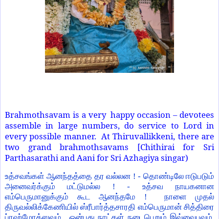
Brahmothsavam is a very happy occasion – devotees
assemble in large numbers, do service to Lord in
every possible manner. At Thiruvallikkeni, there are
two grand brahmothsavams [Chithirai for Sri
Parthasarathi and Aani for Sri Azhagiya singar)
உத்சவங்கள் ஆனந்தத்தை தர வல்லன ! - தொண்டிலே ஈடுபடும்
அனைவர்க்கும் மட்டுமல்ல ! - உத்சவ நாயகனான
எம்பெருமானுக்கும் கூட ஆனந்தமே ! நாளை முதல்
திருவல்லிக்கேணியில் ஸ்ரீபார்த்தசாரதி எம்பெருமான் சித்திரை
ப்ரஹ்மோத்ஸவம். ஒன்பது நாட்கள் நடைபெறும் இவ்வைபவம்,