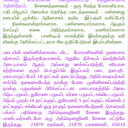
அறிகிறோம்.
சேனைத்தலைவர் - ஒரு சிறந்த போராளியாக,
மதி வியூகம் அமைக்க தெரிந்த படைத்தலைவர் - மன்னனது
சபையில் முக்கிய ஆலோசகர். தவிர இப்பதவி வகிப்போர்
- நிலச்சுவான்தார்களாக, பண்ணையார்களாக, ஆயுதம்
செய்யும் கலை அறிந்தவர்களாக, வணிகர்களாக
இருந்துள்ளனர். பாண்டியர் காலத்தில் இவர்களுக்கு வரி
விலக்கு அளிக்கப்பட்டதாக சில குறிப்பேடுகள் இயம்புகின்றன.
படையின் எண்ணிக்கையை விட, போராளிகளின் குணமாக
உற்சாகம் இருக்குமேயானால், அதுவே நிச்சயம் வெற்றியின்
அடையாளம் ஆகும். அவ்வாறு ஊக்கப்படுத்தி, சரியான
உத்திகளை தரும் பொறுப்பில் இருப்பவர் படை தளபதி.
மகாபாரதப் போர் 18 நாட்கள் நடைபெற்றது. அதில் கவுரவர்கள்
சார்பில் தலைமையேற்ற நான்கு பேரை முன்னிலைப்படுத்தி
நான்கு பருவங்கள் பிரிக்கப்பட்டன. மகாபாரதத்தில் அவை
பீஷ்ம பருவம், துரோண பருவம், கர்ண பருவம், சல்லிய பருவம்.
பீஷ்மர் முதல் 10 நாட்களும், துரோணர் 5 நாட்களும், கர்ணன் 2
நாட்களும், சல்லியன் ஒரு நாளும் தலைமையேற்றனர். கௌரவர்
பக்கம் பதினொரு அக்ஷௌஹிணி சேனை இருந்தது.
பாண்டவர்களிடமோ ஏழு அக்ஷௌஹிணி சேனை மட்டுமே
இருந்தது. 21870 ரதங்கள், 21870 யானைகள், 65610