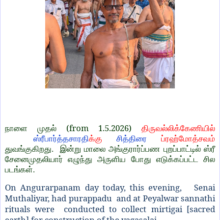
(from 1.5.2026)
நாளை முதல்
திருவல்லிக்கேணியில்
ஸ்ரீபார்த்தசாரதி
க்கு
சித்திரை
ப்ரஹ்மோத்சவம்
துவங்குகிறது. இன்று மாலை அங்குரார்ப்பண புறப்பாட்டில் ஸ்ரீ
சேனைமுதலியார் எழுந்து அருளிய போது எடுக்கப்பட்ட சில
படங்கள்.
On Angurarpanam day today, this evening, Senai
Muthaliyar, had purappadu and at Peyalwar sannathi
rituals were conducted to collect mirtigai [sacred
earth] for construction of the yagasalai.