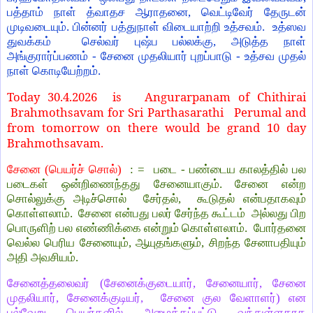
பத்தாம் நாள் த்வாதச ஆராதனை, வெட்டிவேர் தேருடன்
முடிவடையும். பின்னர் பத்துநாள் விடையாற்றி உத்சவம். உத்ஸவ
துவக்கம் செல்வர் புஷ்ப பல்லக்கு, அடுத்த நாள்
அங்குரார்ப்பணம் - சேனை முதலியார் புறப்பாடு - உத்சவ முதல்
நாள் கொடியேற்றம்.
Today 30.4.2026 is
Angurarpanam of Chithirai
Brahmothsavam for Sri Parthasarathi Perumal and
from tomorrow on there would be grand 10 day
Brahmothsavam.
சேனை (பெயர்ச் சொல்)
: = படை - பண்டைய காலத்தில் பல
படைகள் ஒன்றிணைந்தது சேனையாகும். சேனை என்ற
சொல்லுக்கு அடிச்சொல் சேர்தல், கூடுதல் என்பதாகவும்
கொள்ளலாம். சேனை என்பது பலர் சேர்ந்த கூட்டம் அல்லது பிற
பொருளிற் பல எண்ணிக்கை என்றும் கொள்ளலாம். போர்தனை
வெல்ல பெரிய சேனையும், ஆயுதங்களும், சிறந்த சேனாபதியும்
அதி அவசியம்.
சேனைத்தலைவர் (சேனைக்குடையார், சேனையார், சேனை
முதலியார், சேனைக்குடியர், சேனை குல வேளாளர்) என
பல்வேறு பெயர்களில் அழைக்கப்பட்டு வந்துள்ளதாக