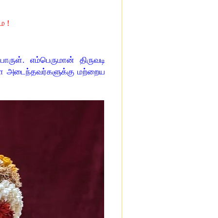
ே !
ருள். எம்பெருமான் திருவடி
ை அடைந்தவர்களுக்கு மற்றைய