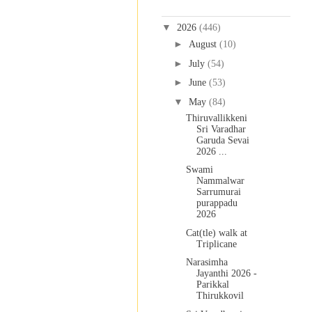
Blog Archive
▼
2026
(446)
►
August
(10)
►
July
(54)
►
June
(53)
▼
May
(84)
Thiruvallikkeni
Sri Varadhar
Garuda Sevai
2026 ...
Swami
Nammalwar
Sarrumurai
purappadu
2026
Cat(tle) walk at
Triplicane
Narasimha
Jayanthi 2026 -
Parikkal
Thirukkovil