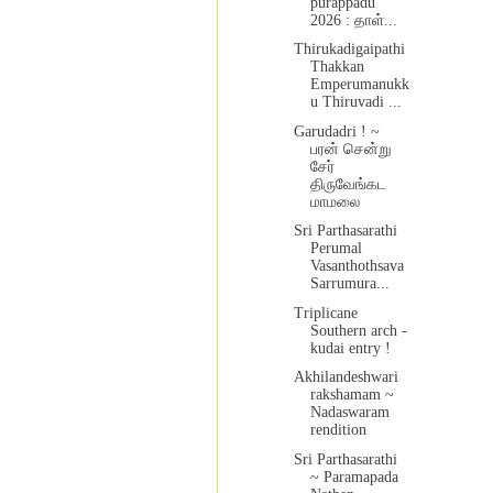
purappadu
2026 : தாள்...
Thirukadigaipathi
Thakkan
Emperumanukk
u Thiruvadi ...
Garudadri ! ~
பரன் சென்று
சேர்
திருவேங்கட
மாமலை
Sri Parthasarathi
Perumal
Vasanthothsava
Sarrumura...
Triplicane
Southern arch -
kudai entry !
Akhilandeshwari
rakshamam ~
Nadaswaram
rendition
Sri Parthasarathi
~ Paramapada