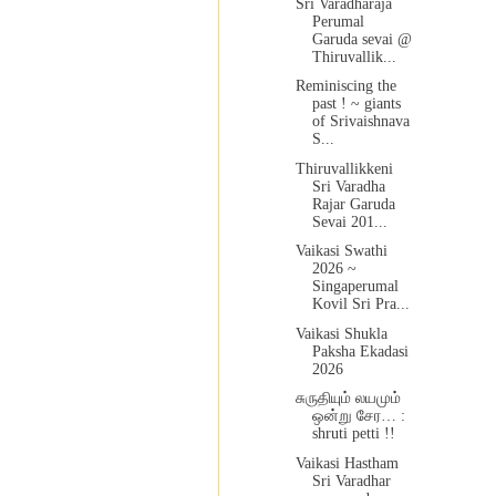
Sri Varadharaja
Perumal
Garuda sevai @
Thiruvallik...
Reminiscing the
past ! ~ giants
of Srivaishnava
S...
Thiruvallikkeni
Sri Varadha
Rajar Garuda
Sevai 201...
Vaikasi Swathi
2026 ~
Singaperumal
Kovil Sri Pra...
Vaikasi Shukla
Paksha Ekadasi
2026
சுருதியும் லயமும்
ஒன்று சேர… :
shruti petti !!
Vaikasi Hastham
Sri Varadhar