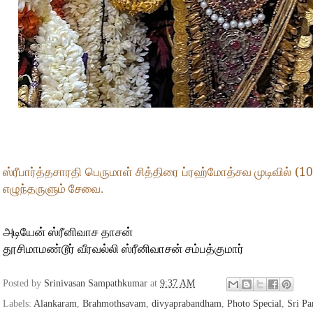
(10
ஸ்ரீபார்த்தசாரதி பெருமாள் சித்திரை ப்ரஹ்மோத்சவ முடிவில்
எழுந்தருளும் சேவை.
அடியேன் ஸ்ரீனிவாச தாசன்
தூசிமாமண்டூர் வீரவல்லி ஸ்ரீனிவாசன் சம்பத்குமார்
Posted by
Srinivasan Sampathkumar
at
9:37 AM
Labels:
Alankaram
,
Brahmothsavam
,
divyaprabandham
,
Photo Special
,
Sri Pa