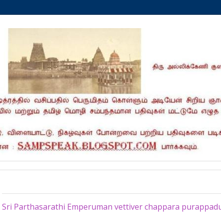
Monday, May 11, 2026
Sri Parthasarathi Emperuman vettiver chappara purappad