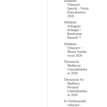
Allikkeni
Vidayarri
Special - Violin
Kanyakumari
2026
Allikkeni
Azhagana
kolangal ~
Ramkumar
Ramesh !!
Allikkeni
Vidayarri ~
Bharat Sundar
vocal 2026
Thirumylai
Madhavar
Churnabisheka
m 2026
Thirumylai Sri
Madhava
Perumal
Churbabisheka
m 2026
Sri Parthasarathi
vidayarri -