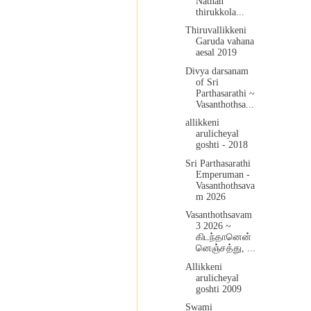
Nathan
thirukkola...
Thiruvallikkeni
Garuda vahana
aesal 2019
Divya darsanam
of Sri
Parthasarathi ~
Vasanthothsa...
allikkeni
arulicheyal
goshti - 2018
Sri Parthasarathi
Emperuman -
Vasanthothsava
m 2026
Vasanthothsavam
3 2026 ~
கிடந்தானென்
னெஞ்சத்து, ...
Allikkeni
arulicheyal
goshti 2009
Swami