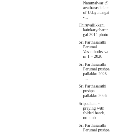
Nammalwar @
avatharasthalam
of Udayanangai
-...
Thiruvallikkeni
kainkaryabarar
gal 2014 photo
Sri Parthasarathi
Perumal
Vasanthothsava
m 1 – 2026
Sri Parthasarathi
Perumal pushpa
pallakku 2026
-...
Sri Parthasarathi
pushpa
pallakku 2026
Sripadham ~
praying with
folded hands,
no mob...
Sri Parthasarathi
Perumal pushpa