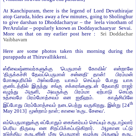
At Kanchipuram, there is the legend of Lord Devathirajar
atop Garuda, hides away a few minutes, going to Sholinghur
to give darshan to Dhoddacharyar – the leela vinotham of
PerArulalar – popularly known as Doddayachaaryar Sevai.
More on that on my earlier post here :
Sri Doddachar
Vaibhavam
Here are some photos taken this morning during the
purappadu at Thiruvallikkeni.
ஸ்ரீவைஷ்ணவர்களுக்கு
'பெருமாள் கோவில்'
என்றாலே
'திருக்கச்சி தேவப்பெருமாள் சன்னதி' தான்! பிரம்மன்
மோக்ஷபுரியில் அஸ்வமேத யாகம் செய்யும் போது யாக
குண்டத்தில் இருந்து சங்கு சக்கரங்களுடன் தேவாதி ராஜர்
எழுந்து அருளி, அவருக்கு பிரம்மா ஏற்பாடு செய்த
உத்சவமே
பிரம்மோத்சவம்
என ஐதீஹம். காஞ்சியிலே
th
இப்போது
பிரம்மோத்சவம்
நடைபெற்று வருகிறது. இன்று [24
May 2013] மூன்றாம் நாள்; காலை
'கருட சேவை'.
எம்பெருமானுக்கு எப்போதும் கைங்கர்யம் செய்யும் கருடாழ்வார்
பெரிய திருவடி என சிறப்பிக்கப்படுகிறார். அழகான பட்டு
உடுத்திய கருடனின் மீது பெருமாள் எழுந்து அருளும் கருட