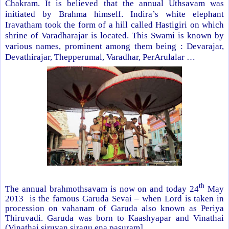
Chakram. It is believed that the annual Uthsavam was
initiated by Brahma himself. Indira’s white elephant
Iravatham took the form of a hill called Hastigiri on which
shrine of Varadharajar is located. This Swami is known by
various names, prominent among them being : Devarajar,
Devathirajar, Thepperumal, Varadhar, PerArulalar …
th
The annual brahmothsavam is now on and today 24
May
2013 is the famous Garuda Sevai – when Lord is taken in
procession on vahanam of Garuda also known as Periya
Thiruvadi. Garuda was born to Kaashyapar and Vinathai
(Vinathai siruvan siragu ena pasuram]