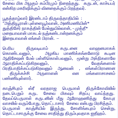
சேவை மிக அழகும் கம்பீரமும் நிறைந்தது. கருடன், காச்யபர்
என்கிற மகரிஷிக்கும் வினதைக்கும் பிறந்தவர்.
பூதத்தாழ்வார் இரண்டாம் திருவந்தாதியில் :
"அத்தியூரான் புள்ளையூர்வான், அணிமணியின்*
துத்திசேர் நாகத்தின் மேல்துயில்வான், - முத்தீ*
மறையாவான் மாகடல் நஞ்சுண்டான்றனக்கும்
இறையாவான் எங்கள் பிரான். –
பெரிய திருவடியாம் கருடனை வாஹனமாகக்
கொண்டவனும், அழகிய மாணிக்கங்களோடு கூடின
ஆதிசேஷன் மேல் பள்ளிகொள்பவனும், மூன்று அக்நிகளாலே
ஆராதிக்கப்படுகிறவனும், வேதங்களால்
பிரதிபாதிக்கப்படுகிறவனும் ஆனவன் , எங்கள்பிரானான
திருக்கச்சி அருளாளன்
என மங்களாசாசனம்
பண்ணியுள்ளார்.
காஞ்சிபுரம் ஸ்ரீ வரதராஜ பெருமாள் திருக்கோவிலில்
நடைபெறும் கருட சேவை மிகவும் சிறப்பு வாய்ந்தது.
தேவப்பெருமாள் கருடனின் மீது ஆரோஹணித்து கோபுர
வாசலில் வரும்போது, தொட்டாசார் சேவை என்பது பிரசித்தம்.
பெருமாள் காஞ்சியில் இருந்து, சோளிங்கபுரம் சென்று,
தொட்டாசாருக்கு சேவை சாதித்து திரும்புவதாக ஐதீஹம்.