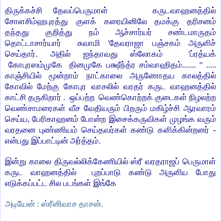
திருக்கச்சி தேவப்பெருமாள் கருடவாஹனத்தில்
சோளசிம்ஹபுரத்து குளக் கரையினிலே தமக்கு தரிசனம்
தந்தது குறித்து நம் ஆச்சார்யர் சண்டமாருதம்
தொட்டாசார்யார் சுவாமி 'தேவராஜா பஞ்சகம் அருளிச்
செய்தார்.
அதில் ஐந்தாவது ஸ்லோகம் 'ப்ரத்யக்
கோபுர
ஸ
ம்முகே தினமுகே பக்ஷீந்த்ர சம்வாஹிதம்....... " .....
காஞ்சியில் மூன்றாம் நாட்காலை அருணோதய காலத்தில்
கோவில் மேற்கு கோபுர வாசலில் வரதர் கருட வாஹனத்தில்
காட்சி தருகிறார் . ஒப்பற்ற வெண்கொற்றக் குடைகள் நிழலற்ற
வெண்சாமரைகள் வீச வேதியரும் பிறரும் மகிழ்ச்சி ஆரவாரம்
செய்ய, பேரிகாஹனம் போன்ற இசைக்கருவிகள் முழங்க வரும்
வரதனை புண்ணியம் செய்தவர்கள் கண்டு களிக்கின்றனர் -
என்பது இப்பாட்டின் அர்த்தம்.
இன்று காலை திருவல்லிக்கேணியில் ஸ்ரீ வரதராஜப் பெருமாள்
கருட வாஹனத்தில் புறப்பாடு கண்டு அருளிய போது
எடுக்கப்பட்ட சில படங்கள் இங்கே
அடியேன் : ஸ்ரீனிவாச தாசன்.