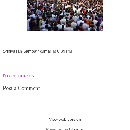
Srinivasan Sampathkumar
at
6:39 PM
Share
No comments:
Post a Comment
‹
›
Home
View web version
Powered by
Blogger
.