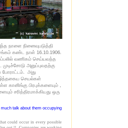
 அந்த நாளை நினைவுபடுத்தி
சங்கம் கண்ட நாள் 16.10.1906.
ப்பலில் வணிகம் செய்யவந்த
 முடிச்சோடு அனுப்புவதற்கு
் போராட்டம்.
அது
ு இத்தகைய செயல்கள்
ள்ள கானிங்கு பிரபுக்களையும் ,
ையும் சரித்திரமாக்கியது ஒரு
is much talk about them occupying
 that could occur in every possible
else out !! Companies are working