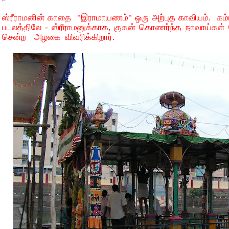
ஸ்ரீராமனின் காதை "இராமாயணம்" ஒரு அற்புத காவியம். கம்
படலத்திலே - ஸ்ரீராமனுக்காக, குகன் கொணர்ந்த நாவாய்கள் 
சென்ற அழகை விவரிக்கிறார்.