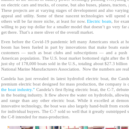
on electric cars and trucks, of course, but also buses, planes, tractors
These projects are at varying stages of development and also varying
appeal and utility. Some of these nascent technologies will upend en
others will be far more niche, at least for now.
Electric boats
, for exa
willing to pay top dollar for a smaller model that doesn’t go very far
get there. That’s a mere sliver of the overall market.
Even before the Covid-19 pandemic left many Americans stuck at ho
boom has been fueled in part by innovations that make boats easi
customers — such as boat clubs and subscriptions — and a push t
American population. The U.S. boat market bottomed right after the fi
just shy of 178,000 boats sold in the U.S., totaling about $27.3 billion
National Marine Manufacturers Association. Now the numbers are rea
Candela has just revealed its latest hydrofoil electric boat, the Cand
premium electric boat designed for mass production, the company is c
the boat industry.”
Candela’s first flying electric boat, the C-7, debut
in the boating industry. It flew above the water on hydrofoils, allowing
and range than any other electric boat. While it excelled at demons
innovative technology, the boat was also largely hand-built from exoti
for individual buyers. The C-7 sold so well that it greatly outstripped
the C-8 intended for mass-production.