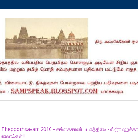
Friday, August 27, 2021
Theppothsavam 2010 - கங்கைகாண் படலத்திலே - ஸ்ரீராமனுக்க
நாவாய்கள்!!