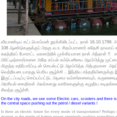
வீரபாண்டிய கட்டபொம்மன் தூக்கிலிடப்பட்ட நாள் 16.10.1799.
108 ஆண்டுகளுக்குப் பிறகு வ.உ. சிதம்பரானார் சுதேசி நாவாய் 
சுதந்திரப் போராட்ட வரலாற்றில் முக்கியமான நாள் அந்நாள் !!
க
பிரிட்டிஷ்காரர்களை அதே கப்பல் கம்பெனியை ஆரம்பித்து மூட்டை
மிகுந்த எதிர்பார்ப்புடன் செயல்பட்டு ஆரம்பித்த அற்புதமான
அறப
வெற்றியடையாதது பெரிய சூழ்ச்சி .. இந்திய சந்ததியினருக்க
இருட்டப்படிப்பு செய்யப்பட்டு, அடிமை வம்சங்களையும், கருணையு
அரசியல் கைதிகள் அவர்களது வாரிசுகளுக்கு எழுதிய கடிதங்கள
சிவந்த சூழ்ச்சி.
On the city roads, we see some Electric cars, scooters and there 
the central space pushing out the petrol / diesel variants !
Is there an electric future for every mode of transportation? Perhaps
manner as the merits of battery power seemingly pushing everything 