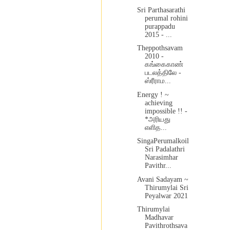
Sri Parthasarathi
perumal rohini
purappadu
2015 - ...
Theppothsavam
2010 -
கங்கைகாண்
படலத்திலே -
ஸ்ரீராம...
Energy ! ~
achieving
impossible !! -
*அரியது
எளித...
SingaPerumalkoil
Sri Padalathri
Narasimhar
Pavithr...
Avani Sadayam ~
Thirumylai Sri
Peyalwar 2021
Thirumylai
Madhavar
Pavithrothsava