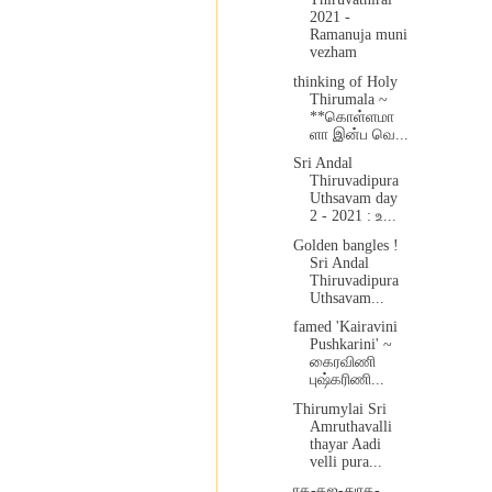
2021 -
Ramanuja muni
vezham
thinking of Holy
Thirumala ~
**கொள்ளமா
ளா இன்ப வெ...
Sri Andal
Thiruvadipura
Uthsavam day
2 - 2021 : உ...
Golden bangles !
Sri Andal
Thiruvadipura
Uthsavam...
famed 'Kairavini
Pushkarini' ~
கைரவிணி
புஷ்கரிணி...
Thirumylai Sri
Amruthavalli
thayar Aadi
velli pura...
ரத-கஜ-துரக-