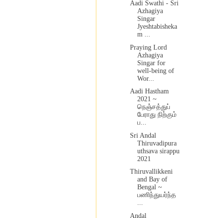
Aadi Swathi - Sri
Azhagiya
Singar
Jyeshtabisheka
m ...
Praying Lord
Azhagiya
Singar for
well-being of
Wor...
Aadi Hastham
2021 ~
நெஞ்சத்துப்
பேராது நிற்கும்
ப...
Sri Andal
Thiruvadipura
uthsava sirappu
2021
Thiruvallikkeni
and Bay of
Bengal ~
பணிந்துயர்ந்த
...
Andal