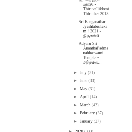
பதாதி -
Thiruvallikkeni
Thiruther 2013
Sri Ranganathar
Jyeshtabisheka
m ! 2021 -
திருவல்லி...
Adyaru Sri
AnanthaPadma
nabhaswami
Temple ~
அந்தமில...
►
July
(31)
►
June
(33)
►
May
(31)
►
April
(14)
►
March
(43)
►
February
(37)
►
January
(27)
►
2020
(333)