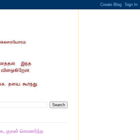
ாக, குகன் கொணர்ந்த