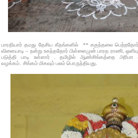
பாரதியார் தமது தேசிய கீதங்களில்
**
சகுந்தலை பெற்றதோர்
விளையாடி
–
நன்று உகந்ததோர் பிள்ளைமுன் பாரத ராணி
,
ஒளியு
படுத்தி பாடி உள்ளார் . தமிழில் ஆண்சிங்கத்தை அரிமா
வழக்கம்.
சிங்கம் மிகவும் பலம் பொருந்தியது.