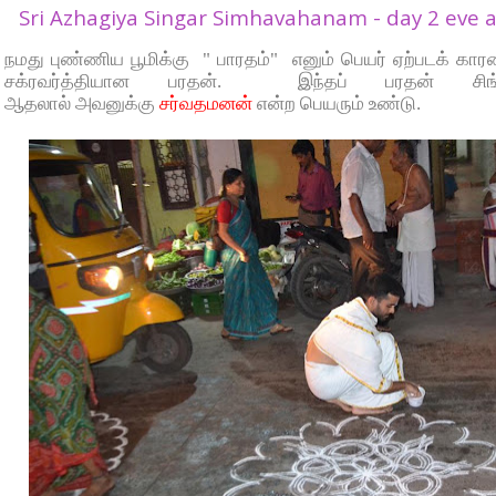
Sri Azhagiya Singar Simhavahanam - day 2 eve at
நமது புண்ணிய பூமிக்கு
"
பாரதம்"
எனும் பெயர் ஏற்படக் கா
சக்ரவர்த்தியான பரதன்.
இந்தப் பரதன் சிங்
ஆதலால்
அவனுக்கு
சர்வதமனன்
என்ற பெயரும் உண்டு.