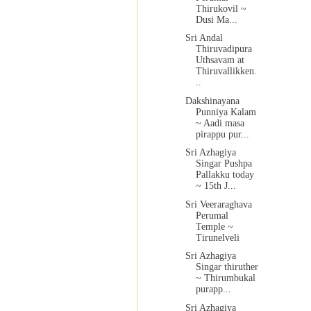
Thirukovil ~
Dusi Ma...
Sri Andal
Thiruvadipura
Uthsavam at
Thiruvallikken.
..
Dakshinayana
Punniya Kalam
~ Aadi masa
pirappu pur...
Sri Azhagiya
Singar Pushpa
Pallakku today
~ 15th J...
Sri Veeraraghava
Perumal
Temple ~
Tirunelveli
Sri Azhagiya
Singar thiruther
~ Thirumbukal
purapp...
Sri Azhagiya