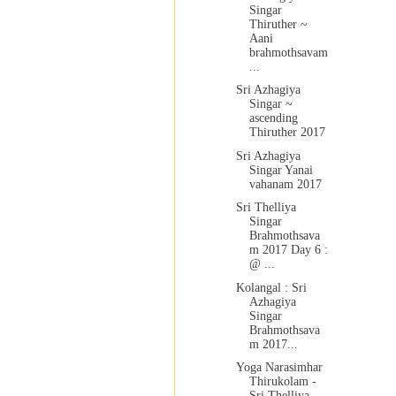
Singar
Thiruther ~
Aani
brahmothsavam
...
Sri Azhagiya
Singar ~
ascending
Thiruther 2017
Sri Azhagiya
Singar Yanai
vahanam 2017
Sri Thelliya
Singar
Brahmothsava
m 2017 Day 6 :
@ ...
Kolangal : Sri
Azhagiya
Singar
Brahmothsava
m 2017...
Yoga Narasimhar
Thirukolam -
Sri Thelliya