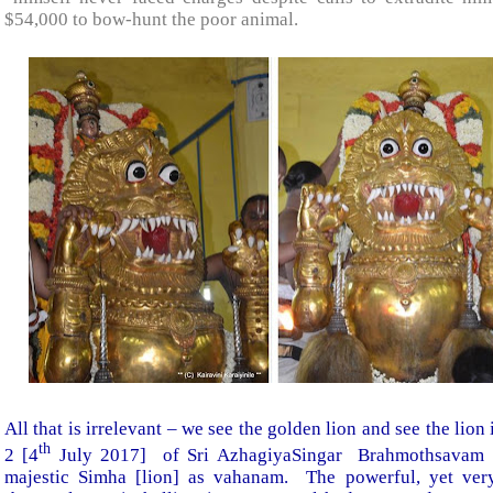
$54,000 to bow-hunt the poor animal.
All that is irrelevant – we see the golden lion and see the lio
th
2 [4
July 2017] of Sri AzhagiyaSingar Brahmothsavam at 
majestic Simha [lion] as vahanam. The powerful, yet ver