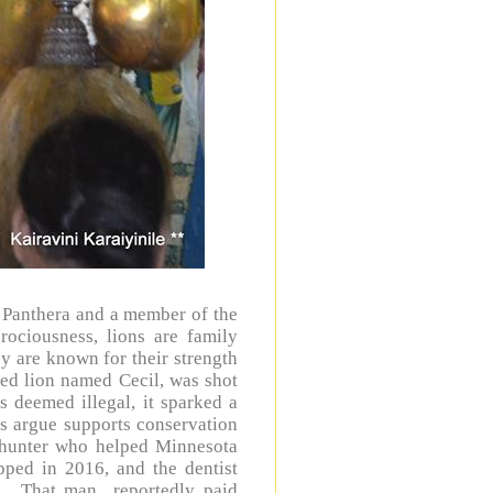
us Panthera and a member of the
rociousness, lions are family
y are known for their strength
ed lion named Cecil, was shot
s deemed illegal, it sparked a
s argue supports conservation
l hunter who helped Minnesota
pped in 2016, and the dentist
im. That man reportedly paid