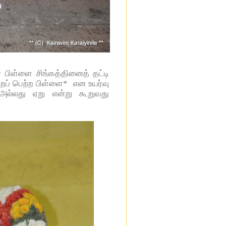
 பிள்ளை சிங்கத்தினைத் தட்டி
றப் பெற்ற பிள்ளை*
என உயர்வு
 அல்லது ஏறு என்று கூறுவது