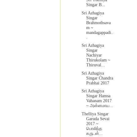
Singar B...
Sri Azhagiya
Singar
Brahmothsava
m ~
mandagappadi..
.
Sri Azhagiya
Singar
Nachiyar
Thirukolam ~
Thiruval...
Sri Azhagiya
Singar Chandra
Prabhai 2017
Sri Azhagiya
Singar Hamsa
Vahanam 2017
~ அன்னமாய...
Thelliya Singar
Garuda Sevai
2017 ~
பொலிந்த
கருடன்...