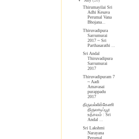
▼
July
(28)
Thirumayilai Sri
Adhi Kesava
Perumal Vana
Bhojana...
Thiruvadipura
Sarrumurai
2017 ~ Sri
Parthasarathi ...
Sri Andal
Thiruvadipura
Sarrumurai
2017
Thiruvadipuram 7
~ Aadi
Amavasai
purappadu
2017
திருவல்லிக்கேணி
திருவாடிப்பூர
உத்சவம் : Sri
Andal ...
Sri Lakshmi
Narayana
Perumal