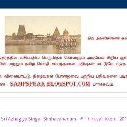
Tuesday, July 4, 2017
Sri Azhagiya Singar Simhavahanam - # Thiruvallikkeni : 20