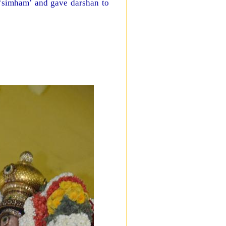
‘simham’ and gave darshan to