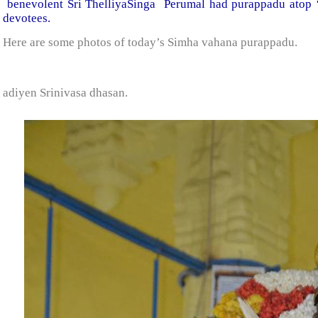
benevolent Sri ThelliyaSinga Perumal had purappadu atop 
devotees.
Here are some photos of today’s Simha vahana purappadu.
adiyen Srinivasa dhasan.