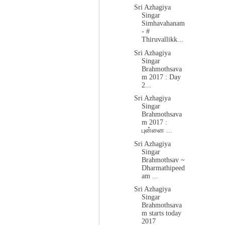
Sri Azhagiya
Singar
Simhavahanam
- #
Thiruvallikk...
Sri Azhagiya
Singar
Brahmothsava
m 2017 : Day
2...
Sri Azhagiya
Singar
Brahmothsava
m 2017 :
புன்னை ...
Sri Azhagiya
Singar
Brahmothsav ~
Dharmathipeed
am ...
Sri Azhagiya
Singar
Brahmothsava
m starts today
2017