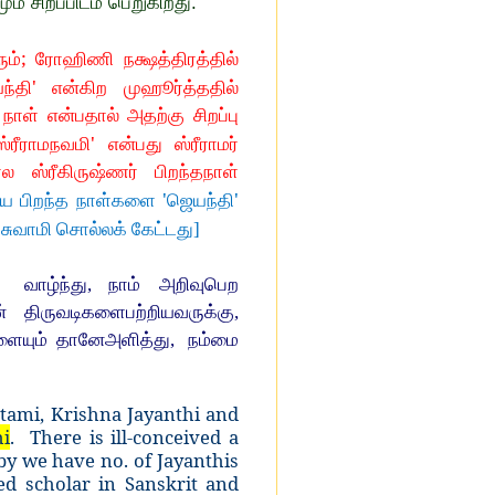
ும் சிறப்பிடம் பெறுகிறது.
;
ும்
ரோஹிணி நக்ஷத்திரத்தில்
'
ந்தி
என்கிற முஹூர்த்ததில்
ள் என்பதால் அதற்கு சிறப்பு
'
ஸ்ரீராமநவமி
என்பது ஸ்ரீராமர்
ரீகிருஷ்ணர் பிறந்தநாள்
'
'
ைய பிறந்த நாள்களை
ஜெயந்தி
ுவாமி சொல்லக் கேட்டது]
,
வாழ்ந்து
,
நாம் அறிவுபெற
 திருவடிகளைபற்றியவருக்கு
,
ையும் தானேஅளித்து
,
நம்மை
tami, Krishna Jayanthi and
hi
. There is ill-conceived a
eby we have no. of Jayanthis
d scholar in Sanskrit and