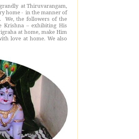
d grandly at Thiruvarangam,
ery home - in the manner of
. We, the followers of the
le Krishna – exhibiting His
vigraha at home, make Him
ith love at home. We also