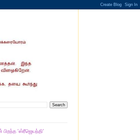
பிறந்த 'ஸ்ரீஜெயந்தி'