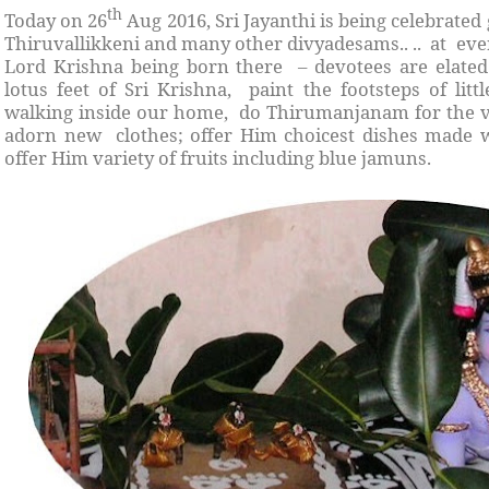
th
Today on 26
Aug 2016, Sri Jayanthi is being celebrate
Thiruvallikkeni and many other divyadesams.. .. at ev
Lord Krishna being born there – devotees are elated
lotus feet of Sri Krishna, paint the footsteps of litt
walking inside our home, do Thirumanjanam for the 
adorn new clothes; offer Him choicest dishes made w
offer Him variety of fruits including blue jamuns.