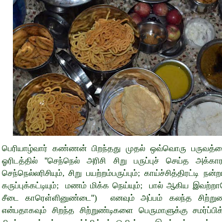
பெரியாழ்வார் கண்ணன் பிறந்தது முதல் ஒவ்வொரு பருவத்தை
ஓரிடத்தில் "செந்நெல் அரிசி சிறு பருப்புச் செய்த அக்க
செந்நெல்லரிசியும்
,
சிறு பயற்றம்பருப்பும்
;
காய்ச்சித்திரட்டி நன
கருப்புக்கட்டியும்
;
மணம் மிக்க நெய்யும்
;
பால் ஆகிய இவற்றா
சீடை காரெள்ளினுண்டை"
)
எனவும்
அப்பம் கலந்த சிற்று
என்பதாகவும் சிறந்த சிற்றுண்டிகளை பெருமாளுக்கு சமர்ப்பிக்