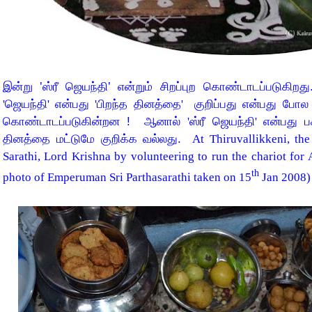
'
'
இன்று
ஸ்ரீ ஜெயந்தி
என்று
ம்
சிறப்புற கொண்டாடப்படுகிற
'
ஜெயந்தி
'
என்பது
'
பிறந்த தினத்தை
'
குறிப்பது என்பது போ
கொண்டாடப்படுகின்றன ! ஆனால்
'
ஸ்ரீ ஜெயந்தி
'
என்பது ப
தினத்தை மட்டுமே குறிக்க வல்லது.
At Thiruvallikkeni, the 
Sarathi, Lord Krishna by volunteering to run the chariot for 
th
photo of Emperuman Sri Parthasarathi taken on 15
Jan 2008) i