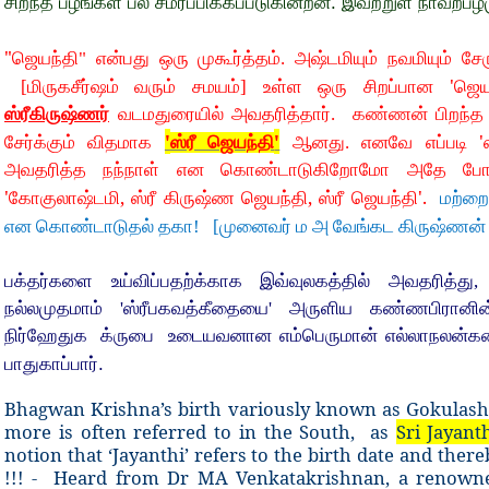
சிறந்த பழங்கள் பல சமர்ப்பிக்கப்படுகின்றன. இவற்றுள் நாவற்பழம
"
ஜெயந்தி" என்பது ஒரு முகூர்த்தம். அஷ்டமியும் நவமியும் சேர
'
[மிருகசீர்ஷம்
வரும் சமயம்] உள்ள ஒரு சிறப்பான
ஜெய
ஸ்ரீகிருஷ்ணர்
வடமதுரையில் அவதரித்தார். கண்ணன் பிறந்த நா
'
'
'
சேர்க்கும் விதமாக
ஸ்ரீ ஜெயந்தி
ஆனது. எனவே எப்படி
அவதரித்த நந்நாள் என கொண்டாடுகிறோமோ அதே போல ஸ்
'
,
,
'.
கோகுலாஷ்டமி
ஸ்ரீ கிருஷ்ண ஜெயந்தி
ஸ்ரீ ஜெயந்தி
மற்ற
என கொண்டாடுதல் தகா! [முனைவர் ம அ வேங்கட கிருஷ்ணன் ச
பக்தர்களை உய்விப்பதற்க்காக இவ்வுலகத்தில் அவதரித்து
நல்லமுதமாம்
'
ஸ்ரீபகவத்கீதையை
'
அருளிய கண்ணபிரானின்
நிர்ஹேதுக
க்ருபை
உடையவனான எம்பெருமான் எல்லாநலன்கள
பாதுகாப்பார்.
Bhagwan Krishna’s birth variously known as Gokulash
more is often referred to in the South, as
Sri Jayant
notion that ‘Jayanthi’ refers to the birth date and ther
!!! - Heard from Dr MA Venkatakrishnan, a renowne