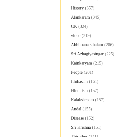
History
(357)
Alankaram
(345)
GK
(324)
video
(319)
Abhimana sthalam
(286)
Sri Azhagiyasingar
(225)
Kainkaryam
(215)
People
(201)
Ithihasam
(161)
Hinduism
(157)
Kalakshepam
(157)
Andal
(155)
Disease
(152)
Sri Krishna
(151)
Thiruther
(141)