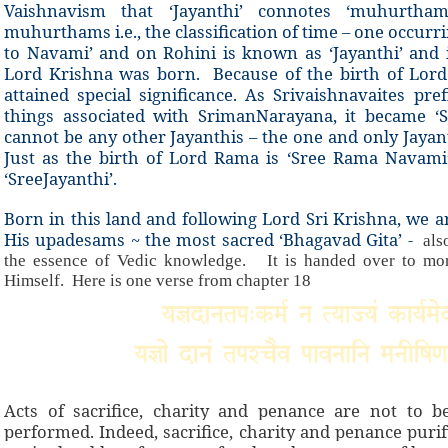
Vaishnavism that ‘Jayanthi’ connotes ‘muhurth
muhurthams i.e., the classification of time – one occur
to Navami’ and on Rohini is known as ‘Jayanthi’ and
Lord Krishna was born. Because of the birth of Lor
attained special significance. As Srivaishnavaites pref
things associated with SrimanNarayana, it became ‘S
cannot be any other Jayanthis – the one and only Jayant
Just as the birth of Lord Rama is ‘Sree Rama Navami’
‘SreeJayanthi’.
Born in this land and following Lord Sri Krishna, we a
His upadesams ~ the most sacred ‘Bhagavad Gita’ -
also
the essence of Vedic knowledge. It is handed over to mo
Himself. Here is one verse from chapter 18
Acts of sacrifice, charity and penance are not to 
performed. Indeed, sacrifice, charity and penance purif