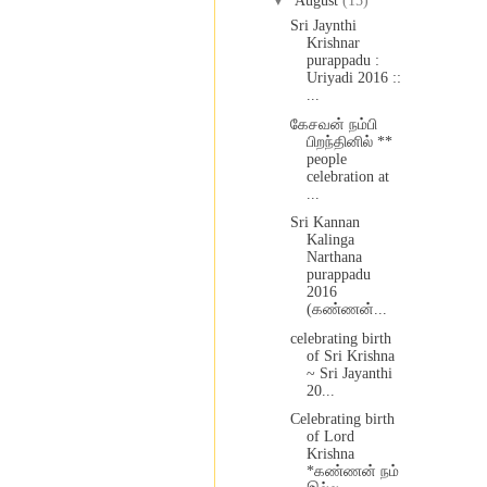
▼
August
(15)
Sri Jaynthi
Krishnar
purappadu :
Uriyadi 2016 ::
...
கேசவன் நம்பி
பிறந்தினில் **
people
celebration at
...
Sri Kannan
Kalinga
Narthana
purappadu
2016
(கண்ணன்...
celebrating birth
of Sri Krishna
~ Sri Jayanthi
20...
Celebrating birth
of Lord
Krishna
*கண்ணன் நம்