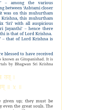
am’ – among the various
ring between ‘Ashtami closer
 it was on this muhurtham
d Krishna, this muhurtham
ix ‘Sri’ with all auspicious
ri Jayanthi’ – hence there
hi is that of Lord Krishna.
 – that of Lord Krishna is
re blessed to have received
 known as Gitopanishad. It is
rtals by Bhagwan Sri Krishna
be given up; they must be
y even the great souls. The