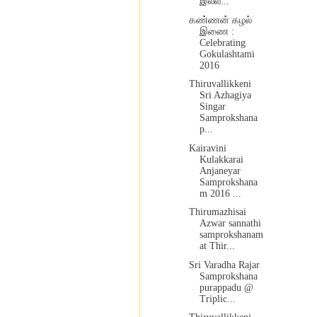
இல்ல...
கண்ணன் கழல்
இணை :
Celebrating
Gokulashtami
2016
Thiruvallikkeni
Sri Azhagiya
Singar
Samprokshana
p...
Kairavini
Kulakkarai
Anjaneyar
Samprokshana
m 2016 ...
Thirumazhisai
Azwar sannathi
samprokshanam
at Thir...
Sri Varadha Rajar
Samprokshana
purappadu @
Triplic...