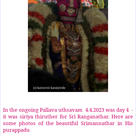
In the ongoing Pallava uthsavam 4.4.2023 was day 4 -
it was siriya thiruther for Sri Ranganathar. Here are
some photos of the beautiful Srimannathar in His
purappadu