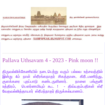
Tuesday, April 4, 2023
Pallava Uthsavam 4 - 2023 - Pink moon !!
திருவல்லிக்கேணியில் நடைபெற்று வரும் பல்லவ உத்சவத்தில்
இன்று 4ம் நாள் ஸ்ரீரங்கநாதர் சிகத்தாடை கிரீடமணிந்து,
குளக்கரை புறப்பாடு கண்டருளினார். நாளை பங்குனி
உத்திரம், பௌர்ணமியும் கூட ! - திவ்யதம்பதிகள் ஸ்ரீ
வேதவல்லித்தாயார் ஸ்ரீமந்நாதர் திருக்கல்யாணம்.