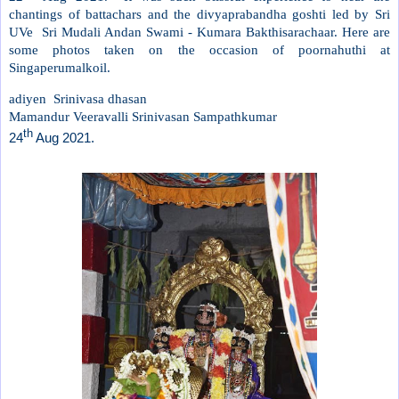
chantings of battachars and the divyaprabandha goshti led by Sri
UVe Sri Mudali Andan Swami - Kumara Bakthisarachaar. Here are
some photos taken on the occasion of poornahuthi at
Singaperumalkoil.
adiyen Srinivasa dhasan
Mamandur Veeravalli Srinivasan Sampathkumar
th
24
Aug 2021.