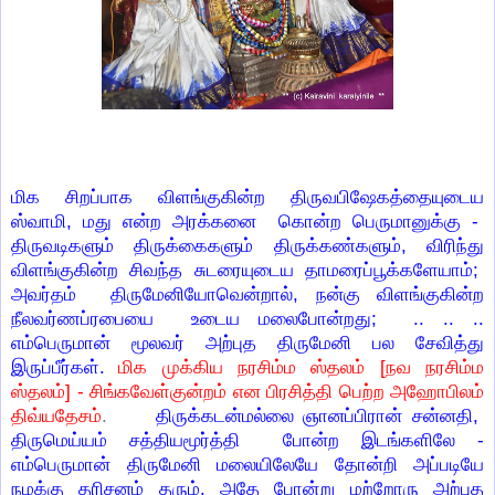
மிக சிறப்பாக விளங்குகின்ற திருவபிஷேகத்தையுடைய
ஸ்வாமி, மது என்ற அரக்கனை கொன்ற பெருமானுக்கு -
திருவடிகளும் திருக்கைகளும் திருக்கண்களும், விரிந்து
விளங்குகின்ற சிவந்த சுடரையுடைய தாமரைப்பூக்களேயாம்;
அவர்தம் திருமேனியோவென்றால், நன்கு விளங்குகின்ற
நீலவர்ணப்ரபையை உடைய மலைபோன்றது; .. .. ..
எம்பெருமான் மூலவர் அற்புத திருமேனி பல சேவித்து
இருப்பீர்கள்.
மிக முக்கிய நரசிம்ம ஸ்தலம் [நவ நரசிம்ம
ஸ்தலம்] - சிங்கவேள்குன்றம் என பிரசித்தி பெற்ற அஹோபிலம்
திருக்கடன்மல்லை ஞானப்பிரான் சன்னதி,
திவ்யதேசம்
.
திருமெய்யம் சத்தியமூர்த்தி போன்ற இடங்களிலே -
எம்பெருமான் திருமேனி மலையிலேயே தோன்றி அப்படியே
நமக்கு தரிசனம் தரும். அதே போன்று மற்றோரு அற்புத