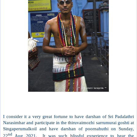
I consider it a very great fortune to have darshan of Sri Padalathri
Narasimhar and participate in the thiruvaimozhi sarrumurai goshti at
Singaperumalkoil and have darshan of poornahuthi on Sunday,
nd
22
Aug 2021. It was such blissful experience to hear the