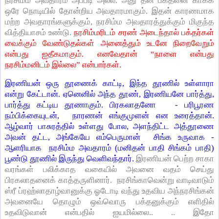
நரசிம்ம அவதாரம் அப்படி அல்ல. அது தன் பக்தனை காக்க
ஒரே நொடியில் தோன்றிய அவதாரமாகும். இதன் காரணமாக
மற்ற அவதாரங்களுக்கும், நரசிம்ம அவதாரத்துக்கும் மிகுந்த
வித்தியாசம் உண்டு.
நரசிம்மரிடம் சரண் அடைந்தால் பக்தர்கள்
வைக்கும் வேண்டுதல்கள் அனைத்தும் உடனே நிறைவேறும்
என்பது ஐதீகமாகும். எனவேதான் “நாளை என்பது
நரசிம்மனிடம் இல்லை” என்பார்கள்.
இரணியன் ஒரு தூணைக் காட்டி, இந்த தூணில் உள்ளாரா
என்று கேட்டான். ஏனெனில் அந்த தூண், இரணியனே பார்த்து,
பார்த்து கட்டிய தூணாகும். பிரகலாதனோ - பரிபூரண
நம்பிக்கையுடன், நாரணன் எங்குமுளன் என உரைத்தான்.
ஆழ்வார் பாசுரத்தில் உள்ளது போல, அளந்திட்ட அத்தூணை
அவன் தட்ட, அங்கேயே எம்பெருமான் சிங்க உருவாக -
ஆளரியாக நரசிம்ம அவதாரம் (மனிதன் பாதி சிங்கம் பாதி)
பூண்டு தூணில் இருந்து வெளிவந்தார்.
இரணியன் பெற்ற சாகா
வரங்கள் பலிக்காத வகையில் அவனை வதம் செய்து
பிரகலாதனைக் காத்தருளினார். நரசிங்காவென்று வாடிவாடும்
ஸ்ரீ ப்ரஹ்லாதாழ்வானுக்கு ஓடோடி வந்து உதவிய அந்நரசிங்கன்
அவனையே தொழும் ஒவ்வொரு பக்தனுக்கும் எளிதில்
உதவிடுவான் என்பதில் ஐயமில்லை.. .. இதோ