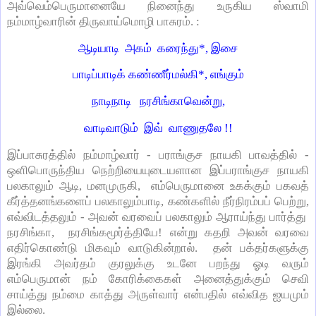
அவ்வெம்பெருமானையே நினைந்து உருகிய ஸ்வாமி
நம்மாழ்வாரின் திருவாய்மொழி பாசுரம். :
ஆடியாடி அகம் கரைந்து*, இசை
பாடிப்பாடிக் கண்ணீர்மல்கி*, எங்கும்
நாடிநாடி நரசிங்காவென்று,
வாடிவாடும் இவ் வாணுதலே !!
இப்பாசுரத்தில் நம்மாழ்வார் - பராங்குச நாயகி பாவத்தில் -
ஒளிபொருந்திய நெற்றியையுடையளான இப்பராங்குச நாயகி
பலகாலும் ஆடி, மனமுருகி, எம்பெருமானை உகக்கும் பகவத்
கீர்த்தனங்களைப் பலகாலும்பாடி, கண்களில் நீர்நிரம்பப் பெற்று,
எவ்விடத்தலும் - அவன் வரவைப் பலகாலும் ஆராய்ந்து பார்த்து
நரசிங்கா, நரசிங்கமூர்த்தியே! என்று கதறி அவன் வரவை
எதிர்கொண்டு மிகவும் வாடுகின்றால். தன் பக்தர்களுக்கு
இரங்கி அவர்தம் குரலுக்கு உடனே பறந்து ஓடி வரும்
எம்பெருமான் நம் கோரிக்கைகள் அனைத்துக்கும் செவி
சாய்த்து நம்மை காத்து அருள்வார் என்பதில் எவ்வித ஐயமும்
இல்லை.