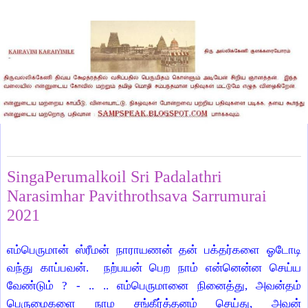
Tuesday, August 24, 2021
SingaPerumalkoil Sri Padalathri
Narasimhar Pavithrothsava Sarrumurai
2021
எம்பெருமான் ஸ்ரீமன் நாராயணன் தன் பக்தர்களை ஓடோடி
வந்து காப்பவன். நற்பயன் பெற நாம் என்னென்ன செய்ய
வேண்டும் ? - .. .. எம்பெருமானை நினைத்து, அவன்தம்
பெருமைகளை நாம சங்கீர்த்தனம் செய்து, அவன்