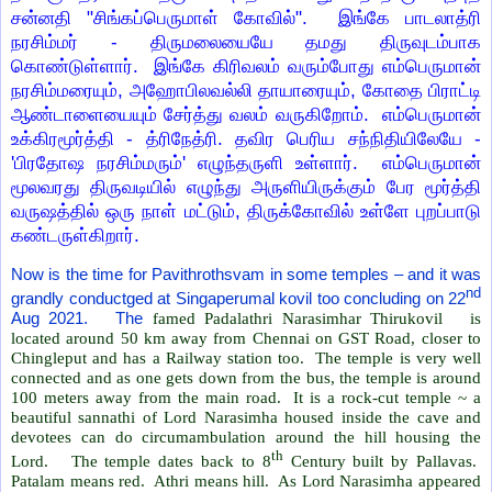
சன்னதி "சிங்கப்பெருமாள் கோவில்". இங்கே பாடலாத்ரி
நரசிம்மர் - திருமலையையே தமது திருவுடம்பாக
கொண்டுள்ளார். இங்கே கிரிவலம் வரும்போது எம்பெருமான்
நரசிம்மரையும், அஹோபிலவல்லி தாயாரையும், கோதை பிராட்டி
ஆண்டாளையையும் சேர்த்து வலம் வருகிறோம். எம்பெருமான்
உக்கிரமூர்த்தி - த்ரிநேத்ரி. தவிர பெரிய சந்நிதியிலேயே -
'பிரதோஷ நரசிம்மரும்' எழுந்தருளி உள்ளார். எம்பெருமான்
மூலவரது திருவடியில் எழுந்து அருளியிருக்கும் பேர மூர்த்தி
வருஷத்தில் ஒரு நாள் மட்டும், திருக்கோவில் உள்ளே புறப்பாடு
கண்டருள்கிறார்.
Now is the time for Pavithrothsvam in some temples – and it was
nd
grandly conductged at Singaperumal kovil too concluding on 22
Aug 2021. The
famed Padalathri Narasimhar Thirukovil is
located around 50 km away from Chennai on GST Road, closer to
Chingleput and has a Railway station too. The temple is very well
connected and as one gets down from the bus, the temple is around
100 meters away from the main road. It is a rock-cut temple ~ a
beautiful sannathi of Lord Narasimha housed inside the cave and
devotees can do circumambulation around the hill housing the
th
Lord. The temple dates back to 8
Century built by Pallavas.
Patalam means red. Athri means hill. As Lord Narasimha appeared