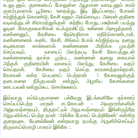
உடலுடனும், குகையைப் போலுள்ள ஆழமான வாயுடனும் கால்
குளம்புகளால் பூமியை உதைத்து, இடி இடிப்பதைப் போலக்
கர்ஜித்துக் கொண்டு, கேசி எனும் அக்கொடிய அசுரன் குதிரை
வடிவத்துடன் கிராமத்துக்குள் சுற்றிய போது, பக்ஷிகள் பயந்து
ஓடின .கோகுலவாசிகள் கூக்குரலிட்டு, உன்னை அழைத்தனர்.
கண்ணனும், கேசியை நேரெதிராக எதிர்கொண்டான்.
கண்ணனைக் கண்ட கேசி, சிங்கம் போல் கர்ஜித்தபடி தனது
கடினமான கால்களால் கண்ணனை மிதிக்க முயற்சி
செய்யவும், வாயைப் பிளந்தபடி கேசி கோபத்துடன்
கண்ணனைத் தாக்க முற்பட, கண்ணன் தனது கையால்
அந்தக் குதிரையின் வாயைப் பிளந்து, கேசியை வதம்
செய்தான். கேசியை வதம் செய்த காரணத்தால்தான்,
கேசவன் என்ற பெயரைப் பெற்றான் ! கேசவனுக்குத்
தடைகளை நீக்குபவன் என்றும், அழகிய கேசங்களை
உடையவன் என்றும்கூட சொல்லலாம்.
இவ்வாறு எம்பெருமானை பல்வேறு இடங்களிலே தர்சனம்
செய்யப்பெற்ற மாறன் சடகோபன் - அவதாரங்களின்
அனுபவத்தையும், திருநாட்டில் அநுபவத்தையும் இங்கிருந்தே
அநுபவிக்கப் பெற்ற நான் ‘அங்கே போகப் பெற்றிலேன்’ என்கிற
குறையுடை யேனல்லேன் என்றவாறு நமக்கு அருளிச்செய்யும்
திருவாய்மொழி பாசுரம் இங்கே :.