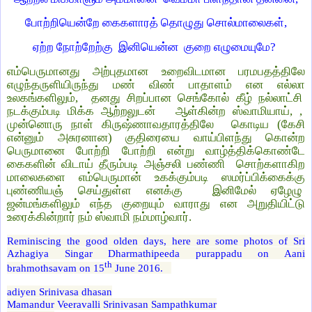
போற்றியென்றே கைகளாரத் தொழுது சொல்மாலைகள்,
ஏற்ற நோற்றேற்கு இனியென்ன குறை எழுமையுமே?
எம்பெருமானது அற்புதமான உறைவிடமான பரமபதத்திலே
எழுந்தருளியிருந்து மண் விண் பாதாளம் என எல்லா
உலகங்களிலும், தனது சிறப்பான செங்கோல் கீழ் நல்லாட்சி
நடக்கும்படி மிக்க ஆற்றலுடன் ஆள்கின்ற ஸ்வாமியாய், ,
முன்னொரு நாள் கிருஷ்ணாவதாரத்திலே கொடிய (கேசி
என்னும் அசுரனான) குதிரையை வாய்பிளந்து கொன்ற
பெருமானை போற்றி போற்றி என்று வாழ்த்திக்கொண்டே
கைகளின் விடாய் தீரும்படி அஞ்சலி பண்ணி சொற்களாகிற
மாலைகளை எம்பெருமான் உகக்கும்படி ஸமர்ப்பிக்கைக்கு
புண்ணியஞ் செய்துள்ள எனக்கு இனிமேல் ஏழேழு
ஜன்மங்களிலும் எந்த குறையும் வாராது என அறுதியிட்டு
உரைக்கின்றார் நம் ஸ்வாமி நம்மாழ்வார்.
Reminiscing the good olden days, here are some photos of Sri
Azhagiya Singar Dharmathipeeda purappadu on Aani
th
brahmothsavam on 15
June 2016.
adiyen Srinivasa dhasan
Mamandur Veeravalli Srinivasan Sampathkumar