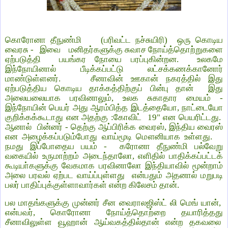
கொரோனா தீநுண்மி (பரிவட்ட நச்சுயிரி) ஒரு கொடிய
வைரசு - இவை மனிதர்களுக்கு சுவாச நோய்த்தொற்றுகளை
ஏற்படுத்தி பயங்கர நோயை பரப்புகின்றன. உலகமே
இந்நோயினால் பீடிக்கப்பட்டு லட்சக்கணக்கானோர்
மாண்டுள்ளனர். சீனாவின் ஊகான் நகரத்தில் இது
ஏற்படுத்திய கொடிய தாக்கத்திற்குப் பின்பு தான் இது
அலையலையாக பரவினாலும், உலக சுகாதார மையம் -
இந்நோயின் பெயர் அது ஆரம்பித்த இடத்தையோ, நாட்டையோ
குறிக்கக்கூடாது என அதற்கு :கோவிட் 19" என பெயரிட்டது.
ஆனால் பின்னர் - தெற்கு ஆப்பிரிக்க வைரஸ், இந்திய வைரஸ்
என அழைக்கப்படும்போது வாய்மூடி மௌனியாக உள்ளது.
நமது இப்போதைய பயம் - கரோனா தீநுண்மி பல்வேறு
வகையில் உருமாற்றம் அடைந்தாலோ, எளிதில் பாதிக்கப்பட்டக்
கூடியா்களுக்கு வேகமாக பரவினாலோ இந்தியாவில் மூன்றாம்
அலை பரவல் ஏற்பட வாய்ப்புள்ளது என்பதும் அதனால் மறுபடி
பலர் பாதிப்புக்குள்ளாவார்கள் என்ற கிலேசம் தான்.
பல மாதங்களுக்கு முன்னர் சீன வைராலஜிஸ்ட் லி மெங் யான்,
என்பவர், கொரோனா நோய்த்தொற்றை தயாரித்தது
சீனாவிலுள்ள வூஹான் ஆய்வகத்தில்தான் என்ற தகவலை