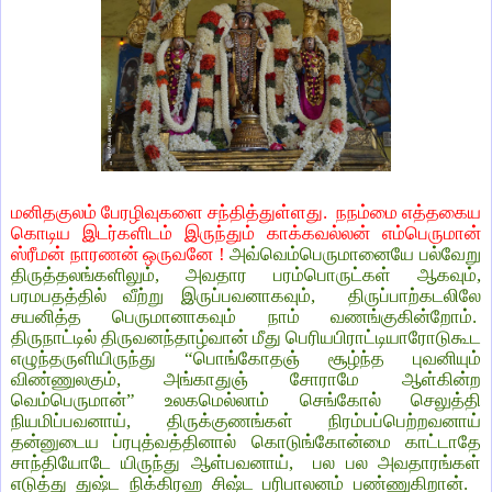
மனிதகுலம் பேரழிவுகளை சந்தித்துள்ளது. நநம்மை எத்தகைய
கொடிய இடர்களிடம் இருந்தும் காக்கவல்லன் எம்பெருமான்
ஸ்ரீமன் நாரணன் ஒருவனே !
அவ்வெம்பெருமானையே பல்வேறு
திருத்தலங்களிலும், அவதார பரம்பொருட்கள் ஆகவும்,
பரமபதத்தில் வீற்று இருப்பவனாகவும், திருப்பாற்கடலிலே
சயனித்த பெருமானாகவும் நாம் வணங்குகின்றோம்.
திருநாட்டில் திருவனந்தாழ்வான் மீது பெரியபிராட்டியாரோடுகூட
எழுந்தருளியிருந்து “பொங்கோதஞ் சூழ்ந்த புவனியும்
விண்ணுலகும், அங்காதுஞ் சோராமே ஆள்கின்ற
வெம்பெருமான்” உலகமெல்லாம் செங்கோல் செலுத்தி
நியமிப்பவனாய், திருக்குணங்கள் நிரம்பப்பெற்றவனாய்
தன்னுடைய ப்ரபுத்வத்தினால் கொடுங்கோன்மை காட்டாதே
சாந்தியோடே யிருந்து ஆள்பவனாய், பல பல அவதாரங்கள்
எடுத்து துஷ்ட நிக்கிரஹ சிஷ்ட பரிபாலனம் பண்ணுகிறான்.