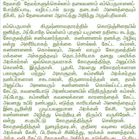
தேவாதி தேவர்களுக்கெல்லாம் தலைவனாம் எம்பெருமானைப்
போற்றிப்பாடி, வழிபட்டால் நமது தடைகள் அனைத்தையும்
நீக்கி, நம் தேவைகளை ஆராய்ந்து அறிந்து அருள்புரிவான்.
எம்பெருமான் கிருஷ்ணாவதாரத்தில் கொடுஞ்சிறையில்
ஜனித்த, அப்போதே வெள்ளம் புரளும் யமுனை நதியை கடந்து,
கோகுலத்தில் கண்வளர்ந்தான். கண்ணனால் தனக்கு அழிவு
என்று அசரீரியாகத் துர்க்கை சொல்லக் கேட்ட கம்சன்,
கண்ணனைக் கொல்லவும், அவன் வாழும் கோகுலத்தின்
மக்களை அச்சுறுத்தவும் தொடர்ச்சியாக தனது பலமிக்க
அரக்கர்கள் ஒவ்வொருவராகக் கோகுலத்திற்கு அனுப்பிக்
கொண்டே இருந்தான். பூதகி, அவளது சகோதரர்களான
பகாசூரன் மற்றும் அகாசூரன், கம்சனின் அரக்கர்குல
நண்பர்களான சகடாசுரன், திருணாவர்த்தன் என, தான்
அனுப்பிய அனைவரும் கண்ணனால் கொல்லப்பட்டதைக்
கேட்டு, கவலையோடு அரண்மனையில் வீற்றிருந்தான் கம்சன்.
அப்போது, கம்சனின் கவலைக்கான காரணத்தைக் கேட்ட
அவனது உயிர் நண்பனும், எடுத்த காரியங்கள் அனைத்தையும்
இடையூறின்றி முடிப்பவனுமான அரக்கன் கேசி, "நான்
கண்ணனை அழித்து வெற்றியுடன் திரும்பி வருகிறேன்..."
என்று சபதமிட்டு கோகுலத்திற்குச் சென்றான்.
கோகுலத்திற்குள் நுழைந்தவுடன், குதிரை வடிவை எடுத்த
அரக்கன் கேசி, பிடரியைச் சிலிர்த்து, உரக்கக் கனைத்தான்.
அந்த ஒலி கேட்டு கோகுலமே அதிர்ந்து நடுங்கியது. பெரிய