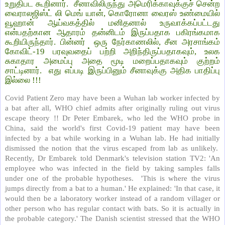
உறுதிபட கூறினார். சீனாவிலிருந்து அமெரிக்காவுக்குச் சென்ற
வைராலஜிஸ்ட் லி மெங் யான், கொரோனா வைரஸ் உண்மையில்
வூஹான் ஆய்வகத்தில் மனிதனால் உருவாக்கப்பட்டது
என்பதற்கான ஆதாரம் தன்னிடம் இருப்பதாக பகிரங்கமாக
கூறியிருந்தார். பின்னர் ஒரு நேர்காணலில், சீன அரசாங்கம்
கோவிட்-19 பரவுவதைப் பற்றி அறிந்திருப்பதாகவும், உலக
சுகாதார அமைப்பு அதை மூடி மறைப்பதாகவும் குற்றம்
சாட்டினார். எது எப்படி இருப்பினும் சீனாவுக்கு அதிக பாதிப்பு
இல்லை !!!
Covid Patient Zero may have been a Wuhan lab worker infected by
a bat after all, WHO chief admits after originally ruling out virus
escape theory !! Dr Peter Embarek, who led the WHO probe in
China, said the world's first Covid-19 patient may have been
infected by a bat while working in a Wuhan lab. He had initially
dismissed the notion that the virus escaped from lab as unlikely.
Recently, Dr Embarek told Denmark's television station TV2: 'An
employee who was infected in the field by taking samples falls
under one of the probable hypotheses. 'This is where the virus
jumps directly from a bat to a human.' He explained: 'In that case, it
would then be a laboratory worker instead of a random villager or
other person who has regular contact with bats. So it is actually in
the probable category.' The Danish scientist stressed that the WHO