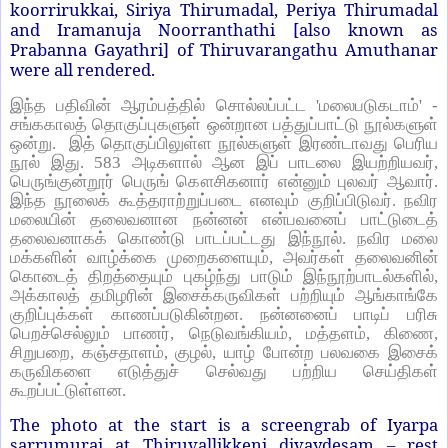
koorrirukkai, Siriya Thirumadal, Periya Thirumadal
and Iramanuja Noorranthathi [also known as
Prabanna Gayathri] of Thiruvarangathu Amuthanar
were all rendered.
இந்த பதிவின் ஆரம்பத்தில் சொல்லப்பட்ட 'மலைபடுகடாம்' -
சங்ககாலத் தொகுப்புகளுள் ஒன்றான பத்துப்பாட்டு நூல்களுள்
ஒன்று. இத் தொகுப்பிலுள்ள நூல்களுள் இரண்டாவது பெரிய
நூல் இது. 583 அடிகளால் ஆன இப் பாடலை இயற்றியவர்,
பெருங்குன்றூர் பெருங் கௌசிகனார் என்னும் புலவர் ஆவார்.
இந்த நூலைக் கூத்தராற்றுப்படை எனவும் குறிப்பிடுவர். நவிர
மலையின் தலைவனான நன்னன் என்பவனைப் பாட்டுடைத்
தலைவனாகக் கொண்டு பாடப்பட்டது இந்நூல். நவிர மலை
மக்களின் வாழ்க்கை முறைகளையும், அவர்கள் தலைவனின்
கொடைத் திறத்தையும் புகழ்ந்து பாடும் இந்நூற்பாடல்களில்,
அக்காலத் தமிழரின் இசைக்கருவிகள் பற்றியும் ஆங்காங்கே
குறிப்புக்கள் காணப்படுகின்றன. நன்னனைப் பாடிப் பரிசு
பெறச்செல்லும் பாணர், நெடுவங்கியம், மத்தளம், கிணை,
சிறுபறை, கஞ்சதாளம், குழல், யாழ் போன்ற பலவகை இசைக்
கருவிகளை எடுத்துச் செல்வது பற்றிய செய்திகள்
கூறப்பட்டுள்ளன.
The photo at the start is a screengrab of Iyarpa
sarrumurai at Thiruvallikkeni divaydesam – rest