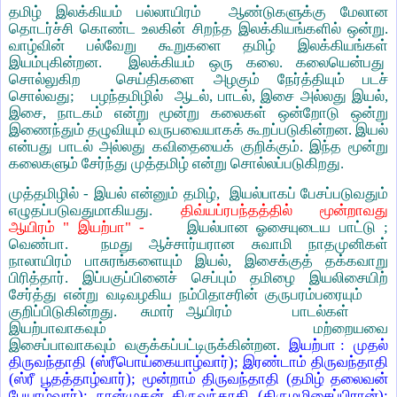
தமிழ் இலக்கியம் பல்லாயிரம் ஆண்டுகளுக்கு மேலான
தொடர்ச்சி கொண்ட உலகின் சிறந்த இலக்கியங்களில் ஒன்று.
வாழ்வின் பல்வேறு கூறுகளை தமிழ் இலக்கியங்கள்
இயம்புகின்றன. இலக்கியம் ஒரு கலை. கலையென்பது
சொல்லுகிற செய்திகளை அழகும் நேர்த்தியும் படச்
சொல்வது; பழந்தமிழில் ஆடல், பாடல், இசை அல்லது இயல்,
இசை, நாடகம் என்று மூன்று கலைகள் ஒன்றோடு ஒன்று
இணைந்தும் தழுவியும் வருபவையாகக் கூறப்படுகின்றன. இயல்
என்பது பாடல் அல்லது கவிதையைக் குறிக்கும். இந்த மூன்று
கலைகளும் சேர்ந்து முத்தமிழ் என்று சொல்லப்படுகிறது.
முத்தமிழில் - இயல் என்னும் தமிழ், இயல்பாகப் பேசப்படுவதும்
எழுதப்படுவதுமாகியது.
திவ்யப்ரபந்தத்தில் மூன்றாவது
ஆயிரம் " இயற்பா" -
இயல்பான ஓசையுடைய பாட்டு ;
வெண்பா. நமது ஆச்சார்யரான சுவாமி நாதமுனிகள்
நாலாயிரம் பாசுரங்களையும் இயல், இசைக்குத் தக்கவாறு
பிரித்தார். இப்பகுப்பினைச் செப்பும் தமிழை இயலிசையிற்
சேர்த்து என்று வடிவழகிய நம்பிதாசரின் குருபரம்பரையும்
குறிப்பிடுகின்றது. சுமார் ஆயிரம் பாடல்கள்
இயற்பாவாகவும் மற்றையவை
இசைப்பாவாகவும் வகுக்கப்பட்டிருக்கின்றன.
இயற்பா : முதல்
திருவந்தாதி (ஸ்ரீபொய்கையாழ்வார்); இரண்டாம் திருவந்தாதி
(ஸ்ரீ பூதத்தாழ்வார்); மூன்றாம் திருவந்தாதி (தமிழ் தலைவன்
பேயாழ்வார்); நான்முகன் திருவந்தாதி (திருமழிசைப்பிரான்);