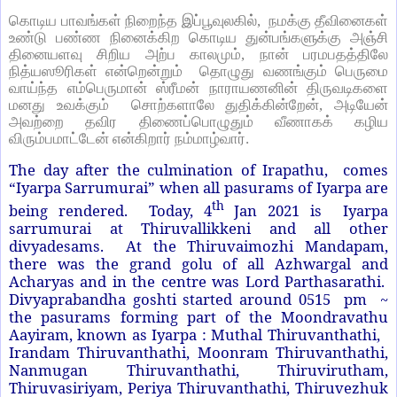
கொடிய பாவங்கள் நிறைந்த இப்பூவுலகில், நமக்கு தீவினைகள்
உண்டு பண்ண நினைக்கிற கொடிய துன்பங்களுக்கு அஞ்சி
தினையளவு சிறிய அற்ப காலமும், நான் பரமபதத்திலே
நித்யஸூரிகள் என்றென்றும் தொழுது வணங்கும் பெருமை
வாய்ந்த எம்பெருமான் ஸ்ரீமன் நாராயணனின் திருவடிகளை
மனது உவக்கும் சொற்களாலே துதிக்கின்றேன், அடியேன்
அவற்றை தவிர திணைப்பொழுதும் வீணாகக் கழிய
விரும்பமாட்டேன் என்கிறார் நம்மாழ்வார்.
The day after the culmination of Irapathu, comes
“Iyarpa Sarrumurai” when all pasurams of Iyarpa are
th
being rendered. Today, 4
Jan 2021 is Iyarpa
sarrumurai at Thiruvallikkeni and all other
divyadesams. At the Thiruvaimozhi Mandapam,
there was the grand golu of all Azhwargal and
Acharyas and in the centre was Lord Parthasarathi.
Divyaprabandha goshti started around 0515 pm ~
the pasurams forming part of the Moondravathu
Aayiram, known as Iyarpa : Muthal Thiruvanthathi,
Irandam Thiruvanthathi, Moonram Thiruvanthathi,
Nanmugan Thiruvanthathi, Thiruvirutham,
Thiruvasiriyam, Periya Thiruvanthathi, Thiruvezhuk