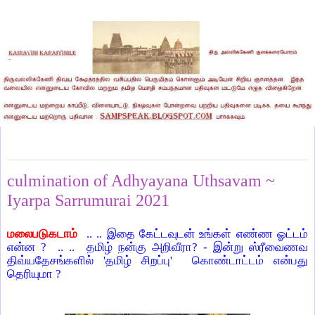
Monday, January 4, 2021
culmination of Adhyayana Uthsavam ~
Iyarpa Sarrumurai 2021
மலைபடுகடாம்
.. .. இதை கேட்டவுடன் உங்கள் எண்ண ஓட்டம்
என்ன ? .. .. தமிழ் நன்கு அறிவீரா? - இன்று ஸ்ரீவைணவ
திவ்யதேசங்களில் 'தமிழ் சிறப்பு' கொண்டாட்டம் என்பது
தெரியுமா ?