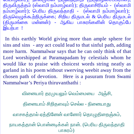
திருவிருத்தம் (ஸ்வாமி நம்மாழ்வார்); திருவாசிரியம் - (ஸ்வாமி
நம்மாழ்வார்); பெரிய திருவந்தாதி - (ஸ்வாமி நம்மாழ்வார்);
திருவெழுக்கூற்றிருக்கை; சிறிய திருமடல் & பெரிய திருமடல்
(திருமங்கை மன்னன்) - ஆகிய பாசுரங்களின் தொகுப்பே
இயற்பா !
In this earthly World giving more than ample sphere for
sins and sins - any act could lead to that sinful path, adding
more harm. Nammalwar says that he can only think of that
Lord worshipped at Paramapadam by celestials whom he
would like to praise with choicest words string neatly as
garland in his poem without swerving weebit away from the
chosen path of devotion.
Here is a pasuram from Swami
Nammalwar’s Periya thiruvanthathi :
வினையார் தரமுயலும் வெம்மையை அஞ்சி,
தினையாம் சிறிதளவும் செல்ல - நினையாது
வாசகத்தால் ஏத்தினேன் வானோர் தொழுதிறைஞ்சும்,
நாயகத்தான் பொன்னடிக்கள் நான். (பெரிய திருவந்தாதி
பாசுரம்)