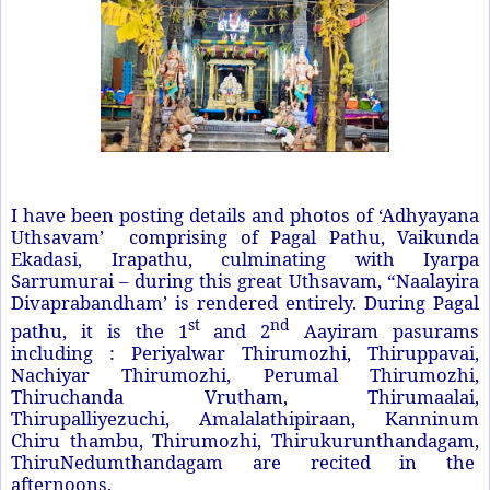
I have been posting details and photos of ‘Adhyayana
Uthsavam’ comprising of Pagal Pathu, Vaikunda
Ekadasi, Irapathu, culminating with Iyarpa
Sarrumurai – during this great Uthsavam, “Naalayira
Divaprabandham’ is rendered entirely. During Pagal
st
nd
pathu, it is the 1
and 2
Aayiram pasurams
including : Periyalwar Thirumozhi, Thiruppavai,
Nachiyar Thirumozhi, Perumal Thirumozhi,
Thiruchanda Vrutham, Thirumaalai,
Thirupalliyezuchi, Amalalathipiraan, Kanninum
Chiru thambu, Thirumozhi, Thirukurunthandagam,
ThiruNedumthandagam are recited in the
afternoons.