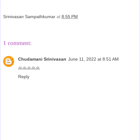
Srinivasan Sampathkumar
at
8:55 PM
Share
1 comment:
Chudamani Srinivasan
June 11, 2022 at 8:51 AM
🙏🙏🙏🙏🙏
Reply