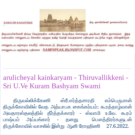
Monday, June 27, 2022
arulicheyal kainkaryam - Thiruvallikkeni -
Sri U.Ve Kuram Bashyam Swami
திருவல்லிக்கேணி ஸ்ரீபார்த்தசாரதி எம்பெருமான்
திருக்கோவிலில் வேத அத்யாபக கைங்கர்யம்; கூரத்தாழ்வான்
அவதாரஸ்தலத்தில் தீர்த்தக்காரர் - ஸ்வாமி உ.வே. கூரம்
பாஷ்யம் அய்யங்கார் - தனது பௌத்திரர்களுடன்
27.6.2022.
திருக்கோவில் வாசலில் இன்று ஆனி ரோஹிணி