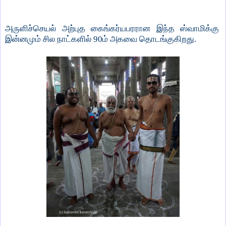
அருளிச்செயல் அற்புத கைங்கர்யபரரான இந்த ஸ்வாமிக்கு
இன்னமும் சில நாட்களில் 90ம் அகவை தொடங்குகிறது.