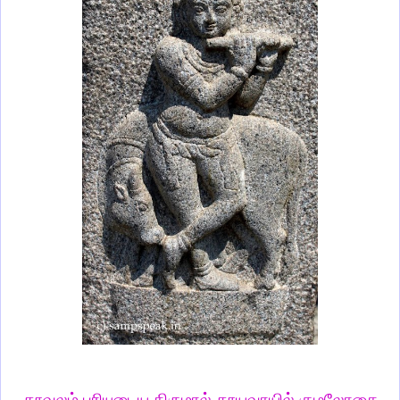
தூவலம்
புரியுடைய
திருமால்
தூயவாயில்
குழலோசை