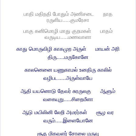
பாதி மதிநதி போதும் அணிசடை
நாத
ரருளிய.....குமரேசா
பாகு கனிமொழி மாது குறமகள்
பாதம்
வருடிய.....மணவாளா
காது மொருவிழி காகமுற அருள்
மாயன் அரி
திரு.....மருகோனே
காலனெனை யணுகாமல் உனதிரு காலில்
வழிபட.....அருள்வாயே
ஆதி யயனொடு தேவர் சுரருலகு
ஆளும்
வகையுறு.....சிறைமீளா
ஆடு மயிலினி லேறி அமரர்கள்
சூழ வர
வரும்.....இளையோனே
சூத மிகவளர் சோலை மருவு