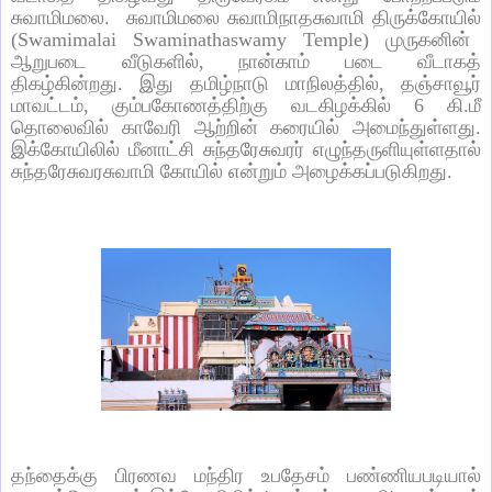
சுவாமிமலை
.
சுவாமிமலை
சுவாமிநாதசுவாமி
திருக்கோயில்
(Swamimalai Swaminathaswamy Temple)
முருகனின்
ஆறுபடை
வீடுகளில்
,
நான்காம்
படை
வீடாகத்
திகழ்கின்றது
.
இது
தமிழ்நாடு
மாநிலத்தில்
,
தஞ்சாவூர்
மாவட்டம்
,
கும்பகோணத்திற்கு
வடகிழக்கில்
6
கி
.
மீ
தொலைவில்
காவேரி
ஆற்றின்
கரையில்
அமைந்துள்ளது
.
இக்கோயிலில்
மீனாட்சி
சுந்தரேசுவரர்
எழுந்தருளியுள்ளதால்
சுந்தரேசுவரசுவாமி
கோயில்
என்றும்
அழைக்கப்படுகிறது
.
தந்தைக்கு
பிரணவ
மந்திர
உபதேசம்
பண்ணியபடியால்