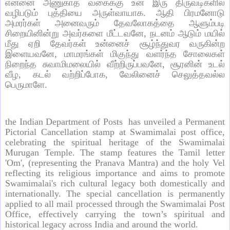
என்னை
அணுகாத
வகைக்கு
உன்
இரு
திருவடிகளில்
வழிபடும்
புத்தியை
அருள்வாயாக
.
ஆதி
பிரமனோடு
அமரர்கள்
அனைவரும்
தேவலோகத்தை
ஆளும்படி
சிறையினின்று
அவர்களை
மீட்டவனே
,
நடனம்
ஆடும்
மயில்
மீது
ஏறி
தேவர்கள்
உன்னைச்
சூழ்ந்துவர
வருகின்ற
இளையவனே
,
மாமரங்கள்
மிகுந்து
வளர்ந்த
சோலைகள்
நிறைந்த
சுவாமிமலையில்
வீற்றிருப்பவனே
,
சூரனின்
உடல்
வீழ
,
கடல்
வற்றிப்போக
,
வேலினைச்
செலுத்தவல்ல
பெருமாளே
.
the Indian Department of Posts
has unveiled a Permanent
Pictorial Cancellation stamp at Swamimalai post office,
celebrating the spiritual heritage of the Swamimalai
Murugan Temple. The stamp features the Tamil letter
'Om', (representing the Pranava Mantra) and the holy Vel
reflecting its religious importance and aims to promote
Swamimalai's rich cultural legacy both domestically and
internationally. The special cancellation is permanently
applied to all mail processed through the Swamimalai Post
Office, effectively carrying the town’s spiritual and
historical legacy across India and around the world.