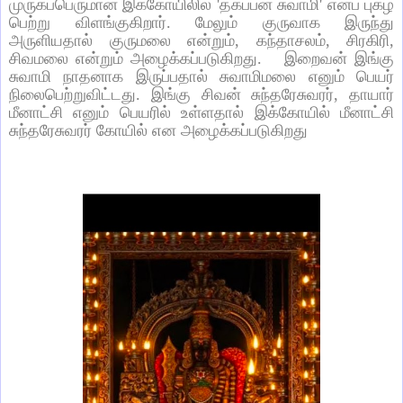
முருகப்பெருமான்
இக்கோயிலில்
'
தகப்பன்
சுவாமி
'
எனப்
புகழ்
பெற்று
விளங்குகிறார்
.
மேலும்
குருவாக
இருந்து
அருளியதால்
குருமலை
என்றும்
,
கந்தாசலம்
,
சிரகிரி
,
சிவமலை
என்றும்
அழைக்கப்படுகிறது
.
இறைவன்
இங்கு
சுவாமி
நாதனாக
இருப்பதால்
சுவாமிமலை
எனும்
பெயர்
நிலைபெற்றுவிட்டது
.
இங்கு
சிவன்
சுந்தரேசுவரர்
,
தாயார்
மீனாட்சி
எனும்
பெயரில்
உள்ளதால்
இக்கோயில்
மீனாட்சி
சுந்தரேசுவரர்
கோயில்
என
அழைக்கப்படுகிறது