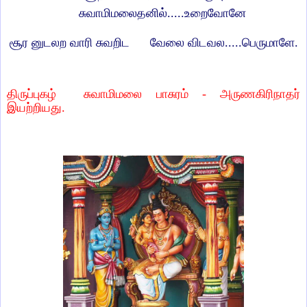
சுவாமிமலைதனில்.....உறைவோனே
சூர னுடலற வாரி சுவறிட
வேலை விடவல.....பெருமாளே.
திருப்புகழ்
சுவாமிமலை
பாசுரம்
-
அருணகிரிநாதர்
இயற்றியது
.