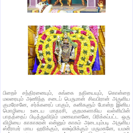
பிறைச்
சந்திரனையும்
,
கங்கை
நதியையும்
,
கொன்றை
மலரையும்
அணிந்த
சடைப்
பெருமான்
சிவபிரான்
அருளிய
குமரேசனே
,
சர்க்கரைப்
பாகும்
,
கனிகளும்
போன்ற
இனிய
மொழியை
உடைய
மாதரசி
,
குறமகளாகிய
வள்ளியின்
பாதத்தைப்
பிடித்துவிடும்
மணவாளனே
,
பிரிக்கப்பட்ட
ஒரு
விழியை
காகாசுரன்
என்னும்
காகம்
அடையும்படி
அருளிய
ஸ்ரீராமர்
மாய
ஹரிக்கும்
,
லக்ஷ்மிக்கும்
மருமகனே
,
யமன்