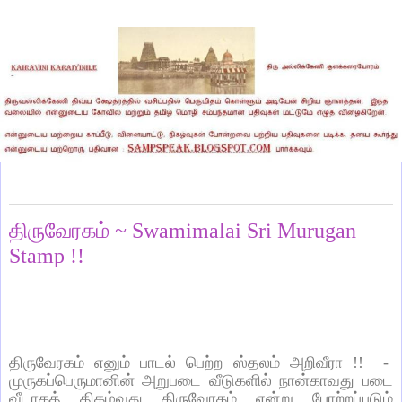
Wednesday, June 10, 2026
திருவேரகம் ~ Swamimalai Sri Murugan
Stamp !!
திருவேரகம்
எனும்
பாடல்
பெற்ற
ஸ்தலம்
அறிவீரா
!!
-
முருகப்பெருமானின்
அறுபடை
வீடுகளில்
நான்காவது
படை
வீடாகத்
திகழ்வது
திருவேரகம்
என்று
போற்றப்படும்