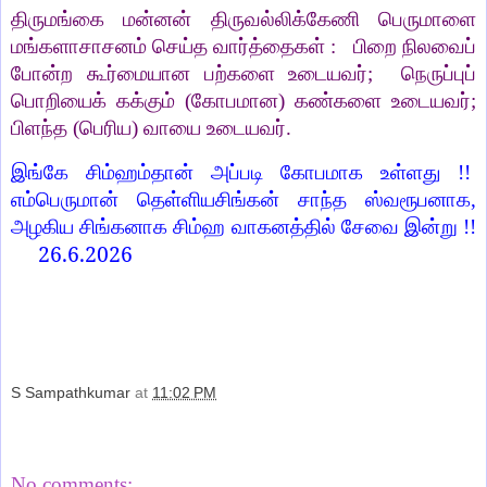
திருமங்கை மன்னன் திருவல்லிக்கேணி பெருமாளை
மங்களாசாசனம் செய்த வார்த்தைகள் :
பிறை நிலவைப்
போன்ற கூர்மையான பற்களை உடையவர்;
நெருப்புப்
பொறியைக் கக்கும் (கோபமான) கண்களை உடையவர்;
பிளந்த (பெரிய) வாயை உடையவர்.
இங்கே சிம்ஹம்தான் அப்படி கோபமாக உள்ளது !!
எம்பெருமான் தெள்ளியசிங்கன் சாந்த ஸ்வரூபனாக,
அழகிய சிங்கனாக சிம்ஹ வாகனத்தில் சேவை இன்று !!
26.6.2026
S Sampathkumar
at
11:02 PM
Share
No comments: