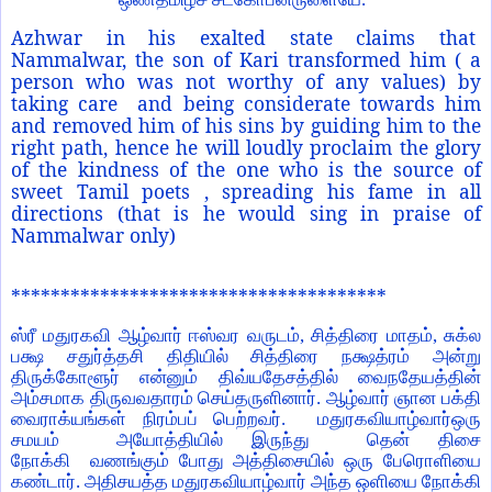
Azhwar in his exalted state claims that
Nammalwar, the son of Kari transformed him ( a
person who was not worthy of any values) by
taking care and being considerate towards him
and removed him of his sins by guiding him to the
right path, hence he will loudly proclaim the glory
of the kindness of the one who is the source of
sweet Tamil poets , spreading his fame in all
directions (that is he would sing in praise of
Nammalwar only)
**************************************
ஸ்ரீ மதுரகவி ஆழ்வார் ஈஸ்வர வருடம்
,
சித்திரை மாதம்
,
சுக்ல
பக்ஷ சதுர்த்தசி திதியில் சித்திரை நக்ஷத்ரம் அன்று
திருக்கோளூர் என்னும் திவ்யதேசத்தில் வைநதேயத்தின்
அம்சமாக திருவவதாரம் செய்தருளினார். ஆழ்வார் ஞான பக்தி
வைராக்யங்கள் நிரம்பப் பெற்றவர்.
மதுரகவியாழ்வார்ஒரு
சமயம்
அயோத்தியில் இருந்து
தென் திசை
நோக்கி
வணங்கும் போது அத்திசையில் ஒரு பேரொளியை
கண்டார். அதிசயத்த மதுரகவியாழ்வார் அந்த ஒளியை நோக்கி