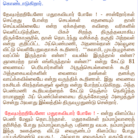
கொண்டாடுகிறார்.
தேவுமற்றறியேனோ மதுரகவியார் போலே ! - சான்றோர்கள்
செய்தது போன்ற செயல்கள் எதனையும் தான்
செய்யவில்லையே என்ற ஏக்கத்தை கவிதை வரிகளில்
வெளிப்படுத்தின, மிகச் சிறந்த திருத்தலமாகிய
திருக்கோளூரில், தான் தொடர்ந்து வசிக்கத் தகுதி அற்றவள்
என்று குறிப்பிட்ட அப்பெண்மணி, அதனால்தான் அவ்வூரை
விட்டு வெளியேறுவதாகக் கூறினார். ""சுவாமி, முயற்புழுக்கை
வரப்பில் இருந்தால் என்ன? வயலில் இருந்தால் என்ன?
81
ஞானமற்ற நான் எங்கிருந்தால் என்ன?'' என்று கேட்டு
வைணவப் பெரியார்களின் அருஞ்செயல்களைக் கூறி
அத்தகையவர்களின் வைணவ நலங்கள் தனக்கு
வாய்க்கவில்லையே என்று வருந்திக் கூறினாள். இது வைணவ
ரகசியக் கிரந்தங்களுள் ஒன்று என்று போற்றப்படுகிறது. அந்த
பெண்மணி கூறியவற்றைக் கேட்டு நெஞ்சம் நெகிழ்ந்த
ராமானுஜர் அப் பெண்பிள்ளையை திருக்கோளூர் அழைத்துச்
சென்று அவளது இல்லத்தில் திருவமுதுண்டு சென்றார்.
தேவுமற்றறியேனோ மதுரகவியார் போலே !
- என்று விளம்பிய
பெண் மேலும் தொடர்ந்தாள். மதுரகவிகள் நம்மாழ்வாரைத்
தரிசித்த போது நம்மாழ்வாருக்கு பதினாறு வயசு. நம்மாழ்வார்
இந்த உலகத்தை விட்டு வைகுண்டம் கிளம்பிய போது
முப்பத்திரண்டு வயது.!. அவ்வாறு வைகுந்தம் ஏகும்போது,