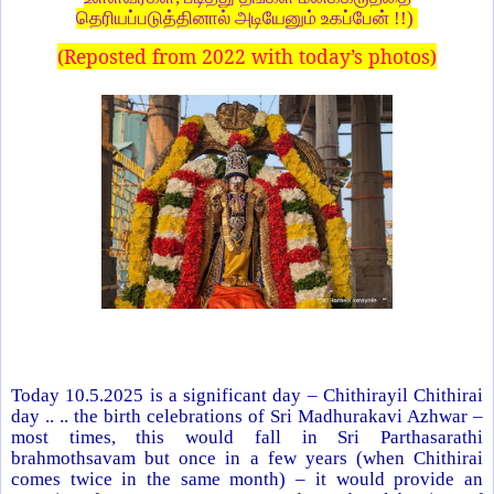
தெரியப்படுத்தினால் அடியேனும் உகப்பேன் !!)
(Reposted from 2022 with today’s photos)
Today 10.5.2025 is a significant day – Chithirayil Chithirai
day .. .. the birth celebrations of Sri Madhurakavi Azhwar –
most times, this would fall in Sri Parthasarathi
brahmothsavam but once in a few years (when Chithirai
comes twice in the same month) – it would provide an