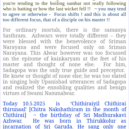
you're tending to the boiling sambar not really following
who is batting or how the last wicket fell !! ~
you may tend
to agree or otherwise - Focus shifts ! and this is about all
too different focus, that of a disciple on his master !!
For ordinary mortals, there is the samanya
Sasthram. Azhwars were totally different – they
were blessed with the benevolence of Sriman
Narayana and were focused only on Sriman
Narayana. This Alwar however was too focussed
on the epitome of kainkaryam at the feet of his
master and thought of none else. For him,
Sadagopa was the only true guide and preceptor.
He knew or thought of none else; he was too elated
in singing holy Upanishad utterances of Sadagopa
and realized the ennobling qualities and benign
virtues of Swami Nammalwar.
Today 10.5.2025 is ‘Chithiraiyil Chithirai
thirunaal’ [Chitra Nakshathiram in the month of
Chithirai] ~ the birthday of Sri Madhurakavi
Azhwar. He was born in Thirukkolur as
incarnation of Sri Garuda. He sang only one