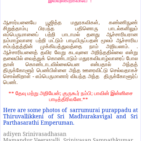
இவ்வுலகிற்கவியே !
ஆசார்யனையே பூஜித்த மதுரகவிகள், கண்ணிநுண்
சிறுத்தாம்பு பிரபந்த பதினொரு பாடல்களிலும்
எம்பெருமானைப் பற்றி பாடாமல் தனது ஆச்சாரியரான
நம்மாழ்வாரை பற்றி மட்டும் பாடியிருப்பதன் மூலம் ஆச்சாரிய
சம்பந்தத்தின் முக்கியத்துவத்தை நாம் அறியலாம். .
ஆச்சாரியனைத் தவிர வேறு கடவுளை அறிந்ததில்லை என்று
தலையில் வைத்துக் கொண்டாடும் மதுரகவியாழ்வாரைப் போல
தான் கொண்டாடவில்லையென என்பதால் அந்தத்
திருக்கோளூர் பெண்பிள்ளை அந்த ஊரைவிட்டு செல்வதாகச்
சொல்கிறாள் - எம்பெருமானார் வியந்த அந்த திருக்கோளூர்ப்
பெண்.
** தேவு மற்று அறியேன்
;
குருகூர் நம்பி
;
பாவின் இன்னிசை
பாடித்திரிவனே.
**
Here are some photos of sarrumurai purappadu at
Thiruvallikkeni of Sri Madhurakavigal and Sri
Parthasarathi Emperuman.
adiyen Srinivasadhasan
Mamandur Veeravalli Srinivasan Sampathkumar