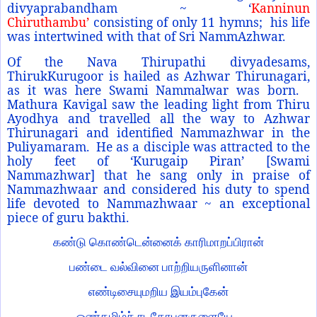
divyaprabandham ~ ‘
Kanninun
Chiruthambu’
consisting of only 11 hymns; his life
was intertwined with that of Sri NammAzhwar.
Of the Nava Thirupathi divyadesams,
ThirukKurugoor is hailed as Azhwar Thirunagari,
as it was here Swami Nammalwar was born.
Mathura Kavigal saw the leading light from Thiru
Ayodhya and travelled all the way to Azhwar
Thirunagari and identified Nammazhwar in the
Puliyamaram. He as a disciple was attracted to the
holy feet of ‘Kurugaip Piran’ [Swami
Nammazhwar] that he sang only in praise of
Nammazhwaar and considered his duty to spend
life devoted to Nammazhwaar ~ an exceptional
piece of guru bakthi.
கண்டு கொண்டென்னைக் காரிமாறப்பிரான்
பண்டை வல்வினை பாற்றியருளினான்
எண்டிசையுமறிய இயம்புகேன்
ஒண்தமிழ்ச் சடகோபனருளையே.