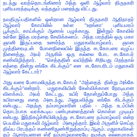
நடந்து வரத்தொடங்கினார் அந்த ஒளி ஆழ்வார் திருநகரி
புளியமரத்தடிக்கு
வந்ததும் மறைந்து விட்டது
.
நவதிருப்பதிகளில் ஒன்றான ஆழ்வார் திருநகரி ஆதிநாதர்
ஆழ்வார் கோயிலில் உள்ள "உறங்கா
'
புளியமரம்
பூக்கும்
,
காய்க்கும் ஆனால் பழுக்காது.
இன்றும் கோவில்
உள்ளே இந்த மரத்தை சேவிக்கலாம்.
அந்த மரத்தில் ஒரு மகா
ஞானி இருப்பதை உணர்ந்த
மதுரகவியாழ்வார்
,
ஞான
முத்திரையுடன்
மோனநிலையில் இருந்த சடகோபரை எழுப்ப
நினைத்து
,
அவர் அருகில் ஒரு கல்லை போட சடகோபர்
கண்விழித்தார்.
"
செத்ததின் வயிற்றில் சிறியது பிறந்தால்
எத்தை தின்று எங்கே கிடக்கும்" என
சடகோபரிடம் மதுரகவி
ஆழ்வார் கேட்டார்
?
அது வரை பேசாமலிருந்த சடகோபர் "அத்தைத் தின்று அங்கே
கிடக்கும்"என்றார். மதுரகவியின் கேள்விக்கான நேரடியான
விளக்கம். அவர் கேட்டது, உயிர் தோன்றும்போது அந்த
உயிரானது எதை அடைந்து, அனுபவித்து எங்கே கிடக்கும்
என்பது... அதற்கு நம்மாழ்வாரின் பதில் - அந்த உடம்பின்
தொடர்பாக வரக்கூடிய பண்புகளைத்தான் கொள்ள முடியும்
என்பது. இந்நிகழ்ச்சியிலிருந்து சடகோபரை நம்மாழ்வார் என்ற
பெயரில் மதுரகவி ஆழ்வார் அழைத்தார். இவர் அருளிச் செய்த
திவ்ய பிரபந்தம் கண்ணிநுண்சிறுத்தாம்பு ஆகும். மதுரகவிகள்
தம் ஆசார்யனான ஸ்ரீ நம்மாழ்வாரையே தமக்கு எல்லாமாகக்