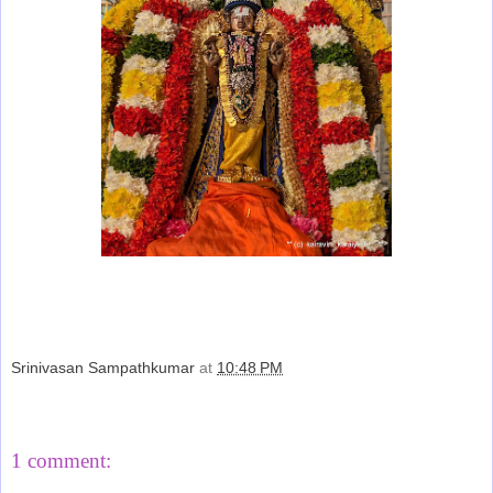
Srinivasan Sampathkumar
at
10:48 PM
Share
1 comment: