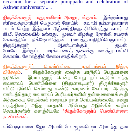
occasion for a separate purappadu and celebration of
Azhwar anniversary .. ..
திருக்கோளூர் மதுரகவிகள் அவதார ஸ்தலம்.
இங்குள்ளது
ஸ்ரீவைத்தமாநிதி பெருமாள் கோயில். சுவாமி நம்மாழ்வாரால்
பாடல் பெற்ற இத்தலம் ஆழ்வார்திருநகரியிலிருந்து சுமார் 2
கி.மீ. தொலைவில் உள்ளது. மூலவர் கிழக்கு நோக்கி சயனக்
கோலத்தில் நிக்ஷேபவித்தன் (வைத்தமாநிதிப்பெருமாள்).
திருஆதனூர் ஆண்டளக்கும் ஐயன்
போலே இங்கும் மரக்காலைத் தலைக்கு வைத்து பள்ளி
கொண்ட கோலத்தில் சேவை சாதிக்கிறார்.
திருக்கோளூர்ப் பெண்பிள்ளை ரகசியங்கள் இங்கு
விசேஷம்
.
திருக்கோளூர் வைத்த மாநிதிப் பெருமானை
தரிசிக்க இராமானுஜர் சென்ற போது தம் எதிரில் வந்த
வைணவப் பெண்பிள்ளை (திருமாலடியார்) திருக்கோளூர்
விட்டு நீங்கிச் செல்வது கண்டு காரணம் கேட்டார். அதற்கு
எண்பத்தொரு வைணவப் பெரியவர்களின் தன்மைகளைக் கூறி
அத்தகைய செயல்கள் எதையும் தாம் செய்யவில்லையே என்று
வருந்தினார் அந்த மாதரசி. அப்போது அடுக்கிக் கூறிய
தொடர்களின் களஞ்சியமே
’திருக்கோளூர்ப் பெண்பிள்ளை
ரகசியங்கள்.
எம்பெருமானை தேடி அவனிடமே சரணமென அடைந்த தன