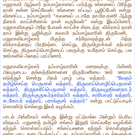
மதுரகவி ஆழ்வார் நம்மாழ்வாரைப் பார்த்து உங்களைப் பிரிந்து
நான் என்ன செய்வேன்; உங்களை எப்படிப் பூஜிப்பேன் என்று
விசனப்பட, நம்மாழ்வார் “கவலைப் படாதே தாமிரபரணி ஆற்று
நீரைக் காய்ச்சினால் நான் வருவேன்” என்று இயம்பினார்.
மதுரகவிகளும் அதே போலக் காய்ச்ச கிடைத்த விக்ரகம் தான்
நாம் இன்று பூஜிக்கும் சுவாமி நம்மாழ்வாரின் திருமேனி.
மதுரகவியாழ்வார் மிகுந்த சந்தோஷத்துடன் அந்த
விக்ரகத்தைப் பிரதிஷ்டை செய்து, திருவிழாக்கள் ஏற்பாடு
செய்து, திருவாய்மொழியைப் பலருக்கு உபதேசம் செய்து, பல
ஊர்களில் அதைப் பரப்பினார்.
மதுரகவியாழ்வார் நம்மாழ்வாரின் மறைவுக்கு பின்னர்
அவருடைய தங்கத்தினாலான திருமேனியை ஊர் ஊராக
எடுத்துச் சென்று அவர் புகழ் பாடி வந்தார்.
"வேதம்
தமிழ்செய்த பெருமாள் வந்தார், திருவாய்மொழிப்பெருமாள்
வந்தார், திருநகரிப்பெருமாள் வந்தார், திருவழுதிவளநாடர்
வந்தார், திருக்குருகூர்நகர்நம்பி வந்தார், காரிமாறர் வந்தார்,
சடகோபர் வந்தார், பராங்குசர் வந்தார்"
என்று பாட்டுப்பாடிக்
கொண்டு செல்வது இவர் வழக்கம்.
பாடல் அங்கீகரம் என்பது இன்று மட்டுமல்ல அன்றும் பெரிய
விஷயம். மதுரைத் தமிழ்ச் சங்கம் இறுதி செய்வதே வழக்கில்
ஏற்றுக் கொள்ளப்படும். சங்கப்பலகை ஏற்றுக் கொள்ளுதல்
என்ற மரபு கடைபிடிக்கப்பட்டது. நம்மாழ்வாரின் பாடல்களுக்கு