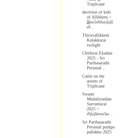
Triplicane
deovtion of kids
of Allikkeni ~
இளம்சிங்கத்தி
ன்...
Thiruvallikkeni
Kulakkarai
twilight
Chithirai Ekadasi
2025 - Sri
Parthasarathi
Perumal...
Cattle on the
streets of
Triplicane
Swami
Mudaliyandan
Sarrumurai
2025 ~
சித்திரையில...
Sri Parthasarathi
Perumal pushpa
pallakku 2025