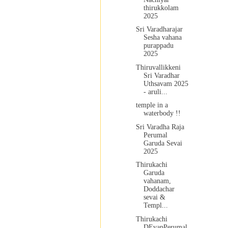
thirukkolam
2025
Sri Varadharajar
Sesha vahana
purappadu
2025
Thiruvallikkeni
Sri Varadhar
Uthsavam 2025
- aruli...
temple in a
waterbody !!
Sri Varadha Raja
Perumal
Garuda Sevai
2025
Thirukachi
Garuda
vahanam,
Doddachar
sevai &
Templ...
Thirukachi
DEvapPerumal