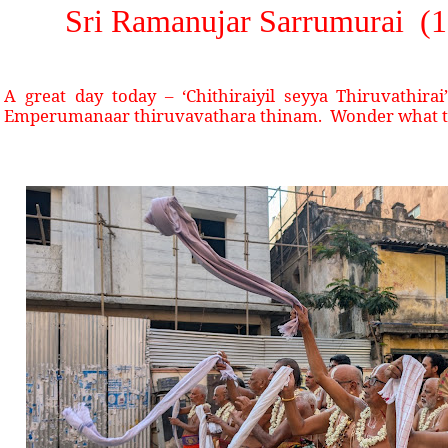
Sri Ramanujar Sarrumurai (1
A great day today – ‘Chithiraiyil seyya Thiruvathira
Emperumanaar thiruvavathara thinam.
Wonder what th