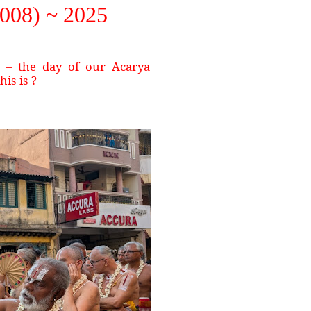
008) ~ 2025
i’ – the day of our Acarya
is is ?