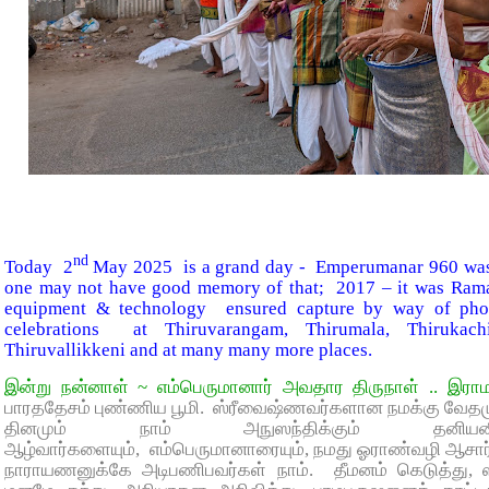
nd
Today 2
May 2025 is a grand day - Emperumanar 960 was 
one may not have good memory of that; 2017 – it was Ram
equipment & technology ensured capture by way of phot
celebrations at Thiruvarangam, Thirumala, Thirukach
Thiruvallikkeni and at many many more places.
இன்று நன்னாள் ~ எம்பெருமானார் அவதார திருநாள் .. இரா
பாரததேசம் புண்ணிய பூமி. ஸ்ரீவைஷ்ணவர்களான நமக்கு வேதமு
தினமும் நாம் அநுஸந்திக்கும் தனியனில
ஆழ்வார்களையும், எம்பெருமானாரையும், நமது ஓராண்வழி ஆசார்
நாராயணனுக்கே அடிபணிபவர்கள் நாம். தீமனம் கெடுத்து,