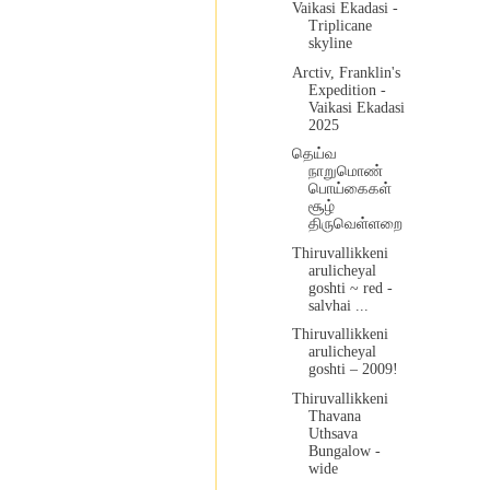
Vaikasi Ekadasi -
Triplicane
skyline
Arctiv, Franklin's
Expedition -
Vaikasi Ekadasi
2025
தெய்வ
நாறுமொண்
பொய்கைகள்
சூழ்
திருவெள்ளறை
Thiruvallikkeni
arulicheyal
goshti ~ red -
salvhai ...
Thiruvallikkeni
arulicheyal
goshti – 2009!
Thiruvallikkeni
Thavana
Uthsava
Bungalow -
wide