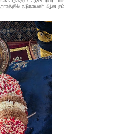
்கொடுக்கும் ஆச்சார்யர் மிக
னஹாரத்தில் நடுநாயகர் ஆன நம்