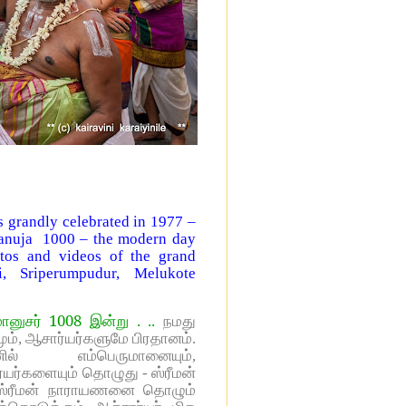
grandly celebrated in 1977 –
anuja 1000 – the modern day
os and videos of the grand
i, Sriperumpudur, Melukote
1008
மானுசர்
இன்று . ..
நமது
ம், ஆசார்யர்களுமே பிரதானம்.
் எம்பெருமானையும்,
யர்களையும் தொழுது - ஸ்ரீமன்
 ஸ்ரீமன் நாராயணனை தொழும்