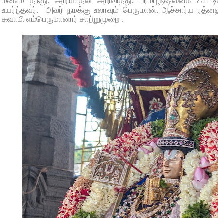
மனமே தந்து, அறியாதன அறிவித்து, பரமபுருஷனைக் காட்டிக
உயர்ந்தவர். அவர் நமக்கு உலாவும் பெருமான். ஆச்சார்ய ரத்
சுவாமி எம்பெருமானார் சாற்றுமுறை .