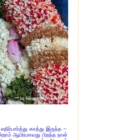
திர்பார்த்து காத்து இருந்த ~
ஒன்றாம் ஆயிரமாவது பிறந்த நாள்