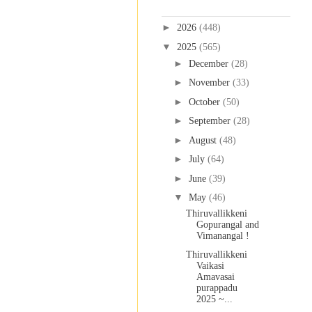
Blog Archive
►
2026
(448)
▼
2025
(565)
►
December
(28)
►
November
(33)
►
October
(50)
►
September
(28)
►
August
(48)
►
July
(64)
►
June
(39)
▼
May
(46)
Thiruvallikkeni
Gopurangal and
Vimanangal !
Thiruvallikkeni
Vaikasi
Amavasai
purappadu
2025 ~...