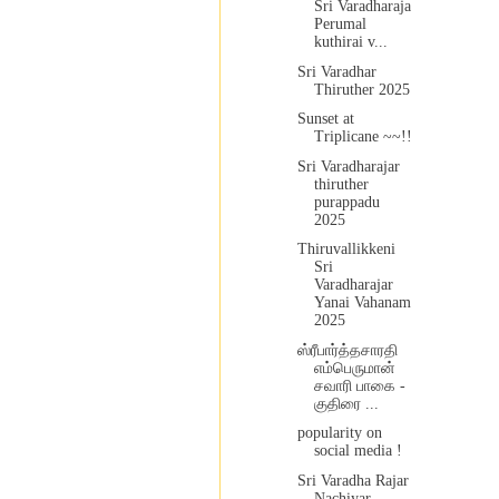
Sri Varadharaja
Perumal
kuthirai v...
Sri Varadhar
Thiruther 2025
Sunset at
Triplicane ~~!!
Sri Varadharajar
thiruther
purappadu
2025
Thiruvallikkeni
Sri
Varadharajar
Yanai Vahanam
2025
ஸ்ரீபார்த்தசாரதி
எம்பெருமான்
சவாரி பாகை -
குதிரை ...
popularity on
social media !
Sri Varadha Rajar
Nachiyar