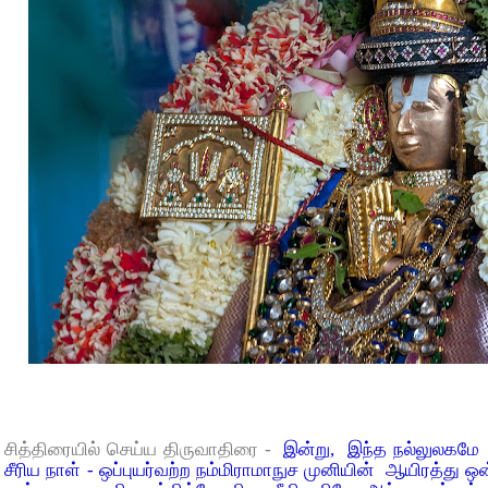
சித்திரையில் செய்ய திருவாதிரை -
இன்று, இந்த நல்லுலகமே எ
சீரிய நாள் - ஒப்புயர்வற்ற நம்மிராமாநுச முனியின் ஆயிரத்து 