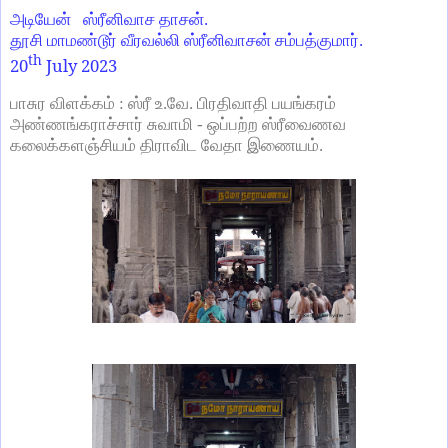
அடியேன் ஸ்ரீனிவாச தாசன்.
தூசி மாமண்டூர் வீரவல்லி ஸ்ரீனிவாசன் சம்பத்குமார்.
th
20
July 2023
பாசுர விளக்கம் : ஸ்ரீ உ.வே. பிரதிவாதி பயங்கரம்
அண்ணங்கராச்சார் சுவாமி - ஒப்பற்ற ஸ்ரீவைணவ
கலைக்களஞ்சியம் திராவிட வேதா இணையம்.