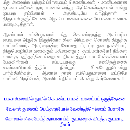
மீது அளவற்ற பற்றும் ப்ரேமையும் கொண்டவள் - மானிடவரான
தம்மை ஸ்ரீமன் நாராயணன் வந்து ஆட்கொள்ளுவான் என்று
ஐயமற நம்பினாள் - அதன்படியே வாழ்ந்தாள் -
திருமாலிருஞ்ச்சோலை அழகிய மணவாளனையே மணாளனாக
மணமுடித்தாள்.
ஆண்டாள் எம்பெருமான் மீது கொண்டிருந்த அளப்பரிய
மையலை அருகே இருந்தோர் சிலர் அறிவுரை சொல்லி திருத்த
எண்ணினார். அவர்களுக்கு கோதை பிராட்டி தன நாச்சியார்
திருமொழியில் உரைக்கும் பதிலானது : தாய்மார்களே! நீங்கள்
எனக்கு ஹிதஞ்சொல்வதாக நினைத்துப் பல பேச்சுக்களைப்
பேசுகிறீர்கள், எப்படியாவது என்நெஞ்சைக்
கண்ணபிரானிடத்தில் நின்றும் மீட்கவேணுமென்று
பார்க்கிறீர்கள், ஆனால் நான் எம்பெருமானை மட்டுமே
எண்ணியிருப்பேன், அவனிடம் நிச்சயம் சென்று சேர்வேனாக !!
பாலாலிலையில் துயில் கொண்ட பரமன் வலைப்பட் டிருந்தேனை
வேலால் துன்னம் பெய்தாற்போல் வேண்டிற்றெல்லாம் பேசாதே
கோலால் நிரைமேய்த்தாயனாய்க் குடந்தைக் கிடந்த குடமாடி
நீலார்