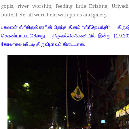
gopis, river worship, feeding little Krishna, Uriyad
butter) etc
all were held with pious and gaiety.
பகவான் ஸ்ரீகிருஷ்ணரின் பிறந்த தினம் "ஸ்ரீஜெயந்தி"
"கிரு
(1.9.20
கொண்டாடப்படுகிறது.
திருவல்லிக்கேணியில் இன்று
கோலாகல உறியடி திருவிழாவும் கிடையாது.