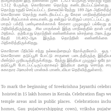
தமிழகத்தில் இரு தினங்கள் முன்
1,523 பேருக்கு தொற்று உறுத
1,512 பேருக்கு கொரோனா தொற்று கண்டறியப்பட்டுள்ளது.
தொற்று உறுதி செய்யப்பட்ட நிலையில் நேற்று
189 ஆக அதிகரித்தி
கொரோனா தொற்று கண்டறியப்பட்டது கேரள மாநிலத்தில்த
மிகச் சிறப்பாகக் கையாண்டது என்றும் பெரிதும் பாராட்டப்பட்டது
மாதம் பக்ரீத் பண்டிகைக்காகக் கேரளா முழுவதும் பல்வேறு
அறிவித்திருந்தது.
சில மாதங்கள் இந்த மாநிலத்தில் தான் பா
அதிகம்.
தற்போது தொற்றின் எண்ணிக்கை உச்சத்தை அடைந்துள்
தேதி 10,402-ஆக இருந்த தொற்றின் எண்ணிக்கை 
அதிகரித்திருக்கிறது.
கொரோன பீதியில் சற்று நல்லவற்றையும் நோக்குவோம்.
ஒரு 
கொரோனா தடுப்பூசி போட்டு சாதனை படைத்திருந்த இந்த
மீண்டும் முறியடித்திருக்கிறது.
நேற்று இந்தியா முழுதும் ஒரே நா
தடுப்பூசி போடப்பட்டிருப்பதாகவும் இந்தியா தனது சொந்த ச
சுகாதார அமைச்சர் மான்சுக் மாண்டவியா தெரிவித்துள்ளார்.
To mark the beginning of Sreekrishna Jayanthi celebra
hoisted in 15 lakh homes in Kerala. Celebration flags w
temple areas and in public places.
Celebrations incl
homes, Gau puja(worshipping cows), vriksha puja(wo