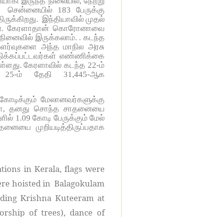
ியாகி இருந்த நிலையில், நேற்று
சென்னையில் 183 பேருக்கு
ருக்கிறது.
இந்தியாவில் முதல்
ான். கேரளாதான் கொரோனாவை
 நினைவில் இருக்கலாம். . கடந்த
 தளர்வுகளை அந்த மாநில அரசு
திக்கப்பட்டவர்கள் எண்ணிக்கை
ளது. கேரளாவில் கடந்த 22-ம்
25-ம் தேதி 31,445-ஆக
கோடிக்கும் மேலானவர்களுக்கு
ியா, தனது சொந்த சாதனையை
ளில் 1.09 கோடி பேருக்கும் மேல்
ாதனையை முறியடித்திருப்பதாக
tions in Kerala, flags were
ere hoisted in
Balagokulam
uding Krishna Kuteeram at
rship of trees), dance of