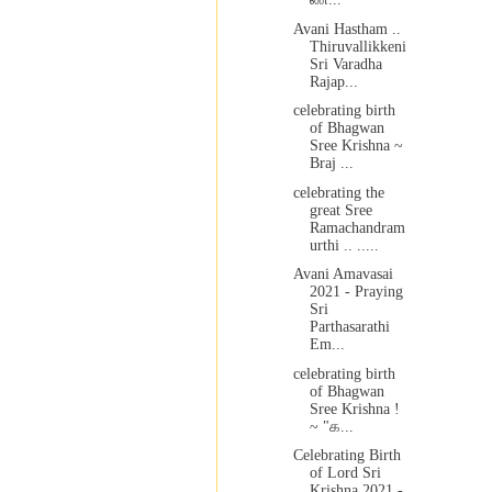
Avani Hastham ..
Thiruvallikkeni
Sri Varadha
Rajap...
celebrating birth
of Bhagwan
Sree Krishna ~
Braj ...
celebrating the
great Sree
Ramachandram
urthi .. .....
Avani Amavasai
2021 - Praying
Sri
Parthasarathi
Em...
celebrating birth
of Bhagwan
Sree Krishna !
~ "க...
Celebrating Birth
of Lord Sri
Krishna 2021 -