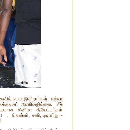
களில் நடமாடுகிறார்கள்.
எல்லா
கக்கவசம் அணிவதில்லை.
பீச்
கியமான சினிமா தியேட்டர்கள்
 !
.. வெள்ளி, சனி, ஞாயிறு -
!