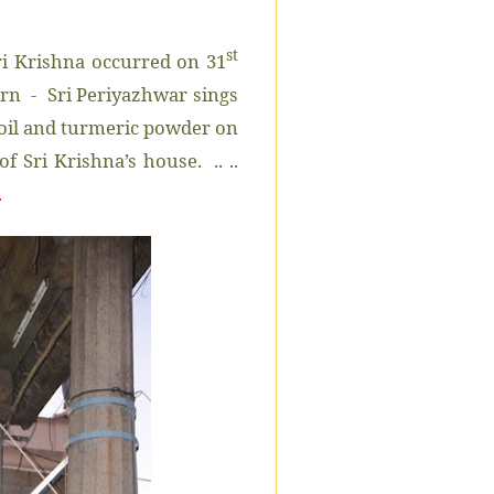
st
ri Krishna occurred on 31
n - Sri Periyazhwar sings
d oil and turmeric powder on
f Sri Krishna’s house. .. ..
y.