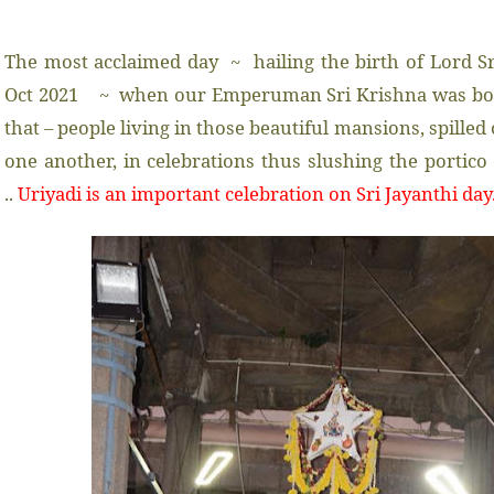
The most acclaimed day ~ hailing the birth of Lord S
Oct 2021
~ when our Emperuman Sri Krishna was bor
that – people living in those beautiful mansions, spille
one another, in celebrations thus slushing the portico o
..
Uriyadi is an important celebration on Sri Jayanthi da