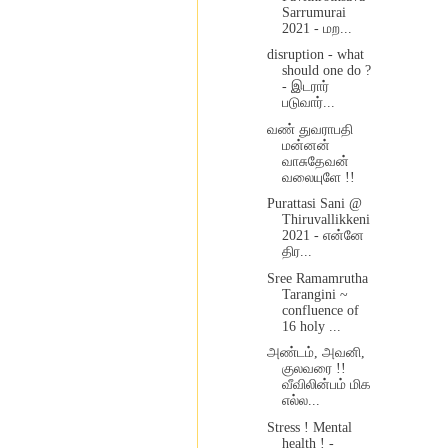
Sarrumurai
2021 - மற...
disruption - what
should one do ?
- இடரார்
படுவார்...
வண் துவராபதி
மன்னன்
வாசுதேவன்
வலையுளே !!
Purattasi Sani @
Thiruvallikkeni
2021 - என்னே
திர...
Sree Ramamrutha
Tarangini ~
confluence of
16 holy ...
அண்டம், அவனி,
குலவரை !!
வீவிலின்பம் மிக
எல்ல...
Stress ! Mental
health ! -