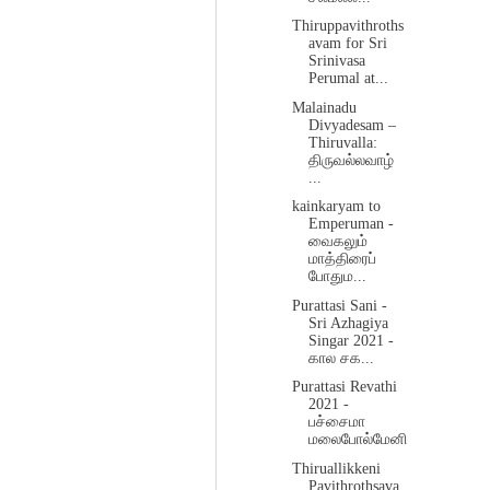
Thiruppavithroths
avam for Sri
Srinivasa
Perumal at...
Malainadu
Divyadesam –
Thiruvalla:
திருவல்லவாழ்
...
kainkaryam to
Emperuman -
வைகலும்
மாத்திரைப்
போதும...
Purattasi Sani -
Sri Azhagiya
Singar 2021 -
கால சக...
Purattasi Revathi
2021 -
பச்சைமா
மலைபோல்மேனி
Thiruallikkeni
Pavithrothsava