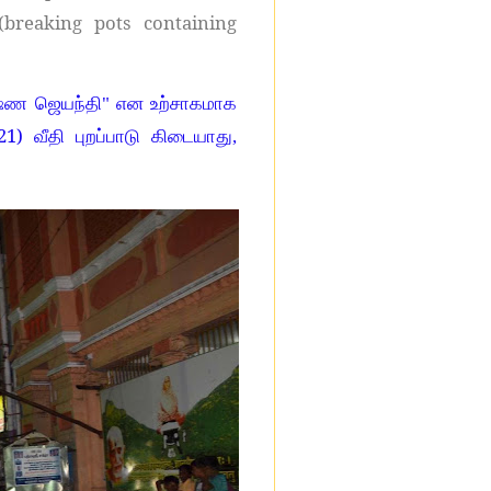
i(breaking pots containing
ஷ்ண ஜெயந்தி" என உற்சாகமாக
21)
வீதி புறப்பாடு கிடையாது,