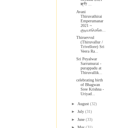
श्री ...
Avani
Thiruvathirai
Emperumanar
2021 ~
குடியாமெங்க...
Thiruevvul
(Thiruvallur /
Trivellore) Sri
Veera Ra...
Sri Peyalwar
Sarrumurai -
purappadu at
Thiruvallik...
celebrating birth
of Bhagwan
Sree Krishna -
Uriyad...
►
August
(32)
►
July
(31)
►
June
(33)
►
May
(31)