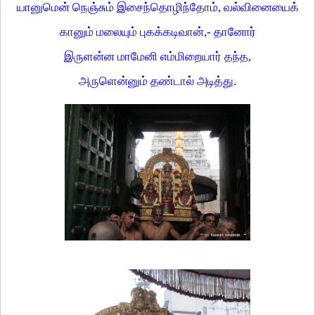
யானுமென் நெஞ்சும் இசைந்தொழிந்தோம், வல்வினையைக்
கானும் மலையும் புகக்கடிவான்,- தானோர்
இருளன்ன மாமேனி எம்மிறையார் தந்த,
அருளென்னும் தண்டால் அடித்து.