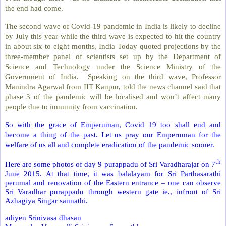
the end had come.
The second wave of Covid-19 pandemic in India is likely to decline
by July this year while the third wave is expected to hit the country
in about six to eight months, India Today quoted projections by the
three-member panel of scientists set up by the Department of
Science and Technology under the Science Ministry of the
Government of India.
Speaking on the third wave, Professor
Manindra Agarwal from IIT Kanpur, told the news channel said that
phase 3 of the pandemic will be localised and won’t affect many
people due to immunity from vaccination.
So with the grace of Emperuman, Covid 19 too shall end and
become a thing of the past. Let us pray our Emperuman for the
welfare of us all and complete eradication of the pandemic sooner.
th
Here are some photos of day 9 purappadu of Sri Varadharajar on 7
June 2015. At that time, it was balalayam for Sri Parthasarathi
perumal and renovation of the Eastern entrance – one can observe
Sri Varadhar purappadu through western gate ie., infront of Sri
Azhagiya Singar sannathi.
adiyen Srinivasa dhasan