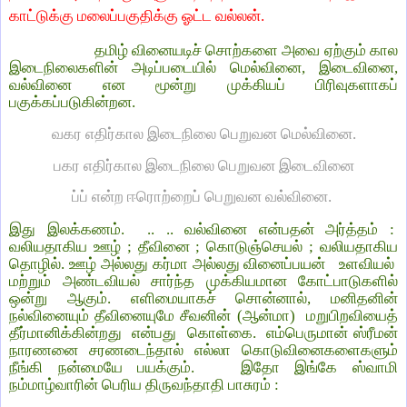
காட்டுக்கு மலைப்பகுதிக்கு ஓட்ட வல்லன்.
தமிழ் வினையடிச் சொற்களை அவை ஏற்கும் கால
இடைநிலைகளின் அடிப்படையில் மெல்வினை, இடைவினை,
வல்வினை என மூன்று முக்கியப் பிரிவுகளாகப்
பகுக்கப்படுகின்றன.
வகர எதிர்கால இடைநிலை பெறுவன மெல்வினை.
பகர எதிர்கால இடைநிலை பெறுவன இடைவினை
ப்ப் என்ற ஈரொற்றைப் பெறுவன வல்வினை.
இது இலக்கணம். .. .. வல்வினை என்பதன் அர்த்தம் :
வலியதாகிய ஊழ் ; தீவினை ; கொடுஞ்செயல் ; வலியதாகிய
தொழில். ஊழ் அல்லது கர்மா அல்லது வினைப்பயன் உளவியல்
மற்றும் அண்டவியல் சார்ந்த முக்கியமான கோட்பாடுகளில்
ஒன்று ஆகும். எளிமையாகச் சொன்னால், மனிதனின்
நல்வினையும் தீவினையுமே சீவனின் (ஆன்மா)
மறுபிறவியைத்
தீர்மானிக்கின்றது
என்பது
கொள்கை.
எம்பெருமான் ஸ்ரீமன்
நாரணனை சரணடைந்தால் எல்லா கொடுவினைகளைகளும்
நீங்கி நன்மையே பயக்கும்.
இதோ இங்கே ஸ்வாமி
நம்மாழ்வாரின் பெரிய திருவந்தாதி பாசுரம் :