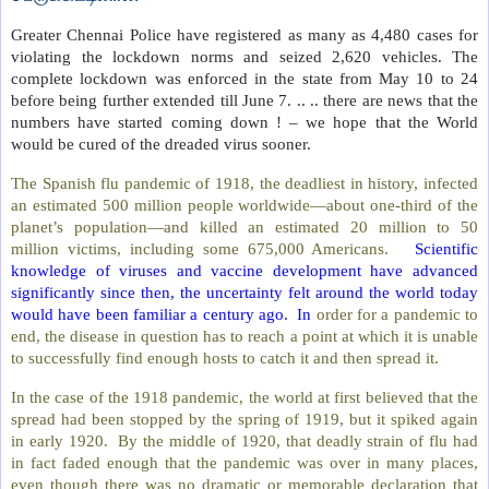
Greater Chennai Police have registered as many as 4,480 cases for
violating the lockdown norms and seized 2,620 vehicles. The
complete lockdown was enforced in the state from May 10 to 24
before being further extended till June 7. .. .. there are news that the
numbers have started coming down ! – we hope that the World
would be cured of the dreaded virus sooner.
The Spanish flu pandemic of 1918, the deadliest in history, infected
an estimated 500 million people worldwide—about one-third of the
planet’s population—and killed an estimated 20 million to 50
million victims, including some 675,000 Americans.
Scientific
knowledge of viruses and vaccine development have advanced
significantly since then, the uncertainty felt around the world today
would have been familiar a century ago.
In
order for a pandemic to
end, the disease in question has to reach a point at which it is unable
to successfully find enough hosts to catch it and then spread it.
In the case of the 1918 pandemic, the world at first believed that the
spread had been stopped by the spring of 1919, but it spiked again
in early 1920.
By the middle of 1920, that deadly strain of flu had
in fact faded enough that the pandemic was over in many places,
even though there was no dramatic or memorable declaration that