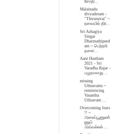
சோதி...
Malainadu
divyadesam -
"Thirunavai" ~
நவையில் திர...
Sri Azhagiya
Singar
Dharmathipeed
am ~ பெற்றார்
தளை...
Aani Hastham
2021 - Sri
Varadha Rajar -
பழுதாகாது ...
missing
Uthsavams ~
reminiscing
Vasantha
Uthsavam ...
Overcoming fears
!! ~
அலைப்பூணுண்
ணும்
அவ்வல்லல் ...