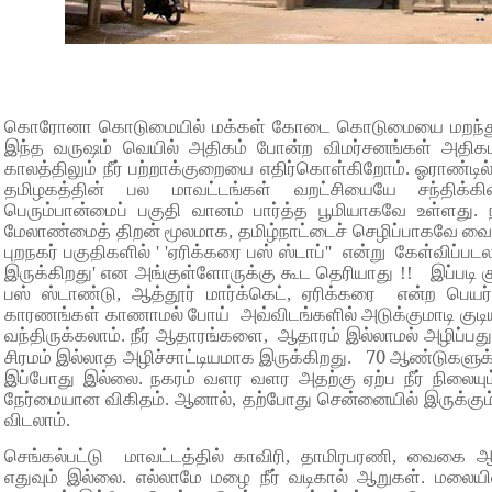
கொரோனா கொடுமையில் மக்கள் கோடை கொடுமையை மறந்து வ
இந்த வருஷம் வெயில் அதிகம் போன்ற விமர்சனங்கள் அத
காலத்திலும் நீர் பற்றாக்குறையை எதிர்கொள்கிறோம். ஓராண்டி
தமிழகத்தின் பல மாவட்டங்கள் வறட்சியையே சந்திக்கின
பெரும்பான்மைப் பகுதி வானம் பார்த்த பூமியாகவே உள்ளது. ந
மேலாண்மைத் திறன் மூலமாக, தமிழ்நாட்டைச் செழிப்பாகவே வைத
புறநகர் பகுதிகளில் ' 'ஏரிக்கரை பஸ் ஸ்டாப்'' என்று கேள்விப்பட
இருக்கிறது' என அங்குள்ளோருக்கு கூட தெரியாது !! இப்படி கு
பஸ் ஸ்டாண்டு, ஆத்தூர் மார்க்கெட், ஏரிக்கரை என்ற பெயர
காரணங்கள் காணாமல் போய் அவ்விடங்களில் அடுக்குமாடி குடி
வந்திருக்கலாம். நீர் ஆதாரங்களை, ஆதாரம் இல்லாமல் அழிப்பது
70
சிரமம் இல்லாத அழிச்சாட்டியமாக இருக்கிறது.
ஆண்டுகளுக்க
இப்போது இல்லை. நகரம் வளர வளர அதற்கு ஏற்ப நீர் நிலையு
நேர்மையான விகிதம். ஆனால், தற்போது சென்னையில் இருக்கும
விடலாம்.
செங்கல்பட்டு மாவட்டத்தில் காவிரி, தாமிரபரணி, வைகை
எதுவும் இல்லை. எல்லாமே மழை நீர் வடிகால் ஆறுகள். மலையில