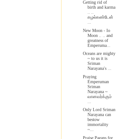
Getting rid of
birth and karma
.. ..
கழல்கண்டேன்
...
New Moon - Io
Moon .. .. and
greatness of
Emperuma...
Oceans are mighty
~ to us it is
Sriman
Narayana's ...
Praying
Emperuman
Sriman
Narayana ~
வானவர்க்கும்
...
Only Lord Sriman
Narayana can
bestow
immortality
~...
Praise Paeans for