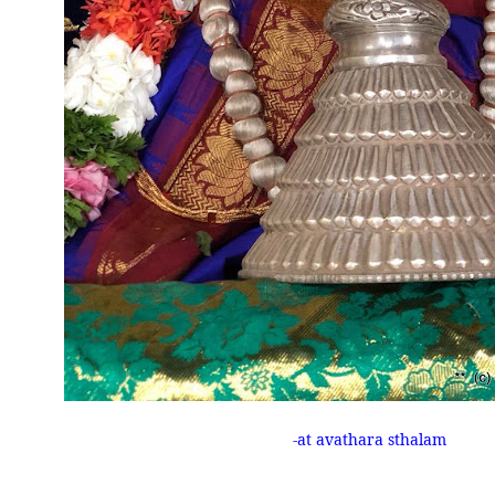
-at avathara sthalam