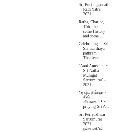
Sri Puri Jagannath
Rath Yatra
2021
Ratha, Chariot,
Thiruther -
some History
and some ...
Celebrating - "Sri
Sailesa thaya
pathram'
Thaniyan...
‘Aani Anusham ~
Sri Natha
Munigal
Sarrumurai’ –
2021
*துஷ்ட நிக்ரஹ -
சிஷ்ட
பரிபாலனம்* ~
praying Sri A...
Sri Periyazhwar
Sarrumurai
2021 -
நல்லானியில்