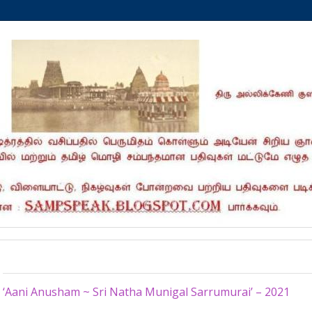
Wednesday, June 23, 2021
‘Aani Anusham ~ Sri Natha Munigal Sarrumurai’ – 2021