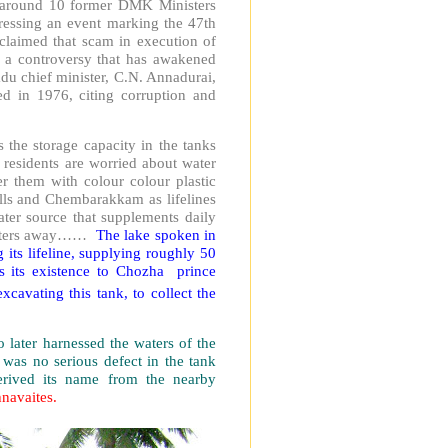
t around 10 former DMK Ministers
dressing an event marking the 47th
laimed that scam in execution of
, a controversy that has awakened
du chief minister, C.N. Annadurai,
d in 1976, citing corruption and
 the storage capacity in the tanks
 residents are worried about water
r them with colour colour plastic
lls and Chembarakkam as lifelines
ater source that supplements daily
o meters away……
The lake spoken in
ts lifeline, supplying roughly 50
es its existence to Chozha prince
avating this tank, to collect the
arnessed the waters of the
 was no serious defect in the tank
erived its name from the nearby
hnavaites.