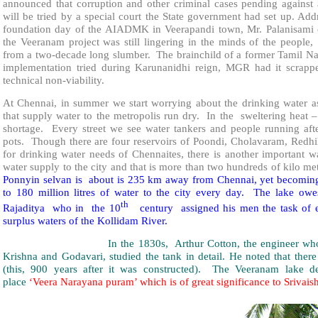
announced that corruption and other criminal cases pending agains
will be tried by a special court the State government had set up. Ad
foundation day of the AIADMK in Veerapandi town, Mr. Palanisami c
the Veeranam project was still lingering in the minds of the people
from a two-decade long slumber. The brainchild of a former Tamil Na
implementation tried during Karunanidhi reign, MGR had it scrappe
technical non-viability.
At Chennai, in summer we start worrying about the drinking water as
that supply water to the metropolis run dry. In the sweltering heat –
shortage. Every street we see water tankers and people running afte
pots. Though there are four reservoirs of Poondi, Cholavaram, Redhi
for drinking water needs of Chennaites, there is another important w
water supply to the city and that is more than two hundreds of kil
Ponnyin selvan is about is 235 km away from Chennai, yet becoming i
to 180 million litres of water to the city every day. The lake ow
th
Rajaditya who in the 10
century assigned his men the task of exc
surplus waters of the Kollidam River.
In the 1830s, Arthur Cotton, the engineer who later h
Krishna and Godavari, studied the tank in detail. He noted that there
(this, 900 years after it was constructed). The Veeranam lake d
place
‘Veera Narayana puram’ which is of great significance to Srivais