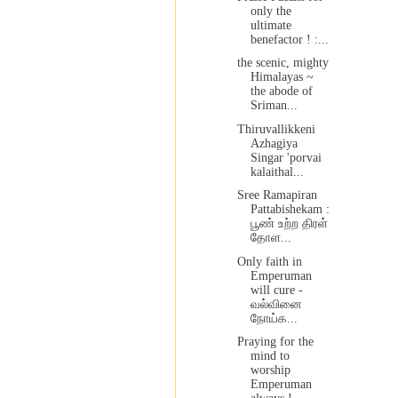
only the
ultimate
benefactor ! :...
the scenic, mighty
Himalayas ~
the abode of
Sriman...
Thiruvallikkeni
Azhagiya
Singar 'porvai
kalaithal...
Sree Ramapiran
Pattabishekam :
பூண் உற்ற திரள்
தோள...
Only faith in
Emperuman
will cure -
வல்வினை
நோய்க...
Praying for the
mind to
worship
Emperuman