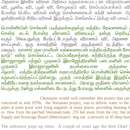
அதனால் இங்கே ஏரிகள் அதிகம் உருவாக்கப்பட்டன. வீரநாராயணர்
ஏரி, பூண்டி ஏரி, புழல் ஏரி, சோழவரம் ஏரி, செம்பரம்பாக்கம் ஏ
போன்ற பெரிய ஏரிகள் என்று சென்னையைச் சுற்றி உள்ளன. அ
ஒன்றிரண்டு சிறிய ஏரிகள் இருக்கும். செங்கல்பட்டுக்கு ஏரி மாவட
பொன்னியின் செல்வன் படித்தவர்களுக்கு வந்திய தேவனையும்
சென்ற கடல் போன்ற வீராணம் ஏரியையும் நன்கு தெர
வரும்
50
வயதுக்கு மேற்பட்டோருக்கு வீராணம் ஏரி, அதனை 
பைப்புகள், ஒரு காலத்தில் அதனுள் குடித்தனம் நடத்தி
மலரும்.
வாணர் குல மாவீரன் வல்லவரையன் வந்தியத்தேவன் சோழப
நாடு" என்ற சொல்லப்பட்ட பிரம்மதேசத்தை சுற்றியிருந்த சிறு
இராஜராஜன் மற்றும் முதலாம் இராஜேந்திரனின் படைகளின் ம
முதலாம் இராஜராஜனின் தமக்கையான குந்தவை ப
ஆவார். வந்தியத்தேவனின் கதாபாத்திரமே பொன்னியின் செ
உருவகப்படுத்தப்பட்டுள்ளது. முதற் பாகத்தில் இருந்து இறு
சுற்றியே கதை நகர்வதைக் காணலாம். அவரது குதிரை வீராணம் 
பெருக்கு அன்று மக்களிடையே நடந்து போவது உங்களில் பலருக்க
Chennaites would well remember this project that ran 
conceived in mid 1970s, the Veeranam project, was to deliver water to th
pipes at some point were lying ungainly at many places, providing housing fo
to flow from the parched Veeranam tank, 235 km away from the city, but in
Supply and Sewerage Board (Metrowater) dug out a network of 45 deep borew
The reference pops up often. A couple of years ago the then Chief